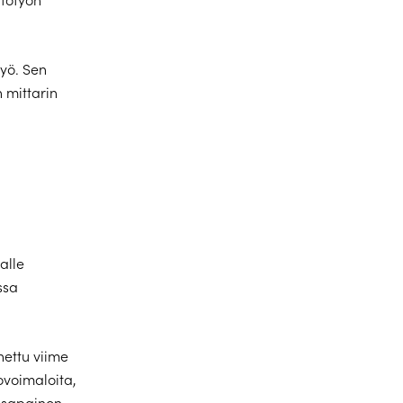
työ. Sen
 mittarin
alle
ssa
nettu viime
ovoimaloita,
asapainon