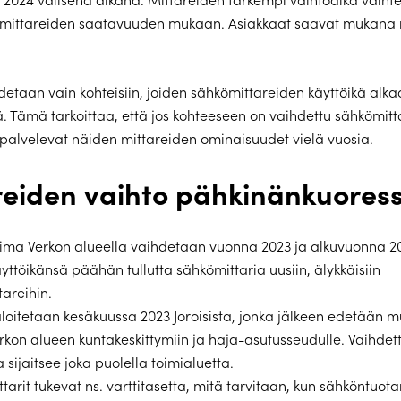
ja mittareiden saatavuuden mukaan. Asiakkaat saavat mukana 
.
hdetaan vain kohteisiin, joiden sähkömittareiden käyttöikä alka
 Tämä tarkoittaa, että jos kohteeseen on vaihdettu sähkömitt
 palvelevat näiden mittareiden ominaisuudet vielä vuosia.
reiden vaihto pähkinänkuores
ima Verkon alueella vaihdetaan vuonna 2023 ja alkuvuonna 2
yttöikänsä päähän tullutta sähkömittaria uusiin, älykkäisiin
areihin.
loitetaan kesäkuussa 2023 Joroisista, jonka jälkeen edetään 
kon alueen kuntakeskittymiin ja haja-asutusseudulle. Vaihdet
a sijaitsee joka puolella toimialuetta.
tarit tukevat ns. varttitasetta, mitä tarvitaan, kun sähköntuot