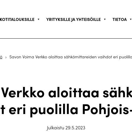
KOTITALOUKSILLE
YRITYKSILLE JA YHTEISÖILLE
TIETOA
kö
›
Savon Voima Verkko aloittaa sähkömittareiden vaihdot eri puolil
Verkko aloittaa säh
t eri puolilla Pohjoi
Julkaistu 29.5.2023