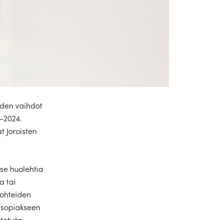
iden vaihdot
3–2024.
t Joroisten
tse huolehtia
a tai
kohteiden
 sopiakseen
htotyön