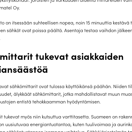
imatel Oy.
hto on itsessään suhteellisen nopea, noin 15 minuuttia kestävä 
en sähköt ovat poissa päältä. Asentaja testaa vaihdon jälkeen
.
mittarit tukevat asiakkaiden
iansäästöä
avat sähkömittarit ovat tulossa käyttöikänsä päähän. Niiden til
udet, älykkäät sähkömittarit, jotka mahdollistavat muun mua
joustojen entistä tehokkaamman hyödyntämisen.
it tukevat myös niin kutsuttua varttitasetta. Suomeen on raken
on uusiutuvaa energiantuotantoa, kuten tuulivoimaa ja aurink
taa sähköntuotannon isompaa vaihtelua. Sähköjärjestelmän t