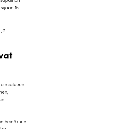
 sijaan 15
 ja
vat
toimialueen
men,
aan
an heinäkuun
elee