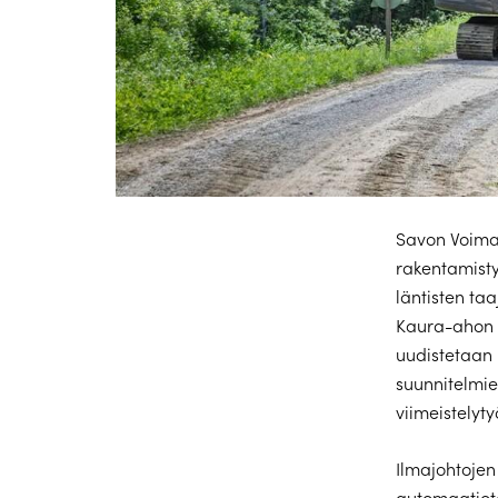
Savon Voima
rakentamist
läntisten t
Kaura-ahon a
uudistetaan
suunnitelmi
viimeistelyt
Ilmajohtoje
automaatiot