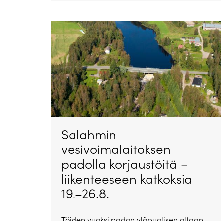
Salahmin
vesivoimalaitoksen
padolla korjaustöitä –
liikenteeseen katkoksia
19.–26.8.
Töiden vuoksi padon yläpuolisen altaan