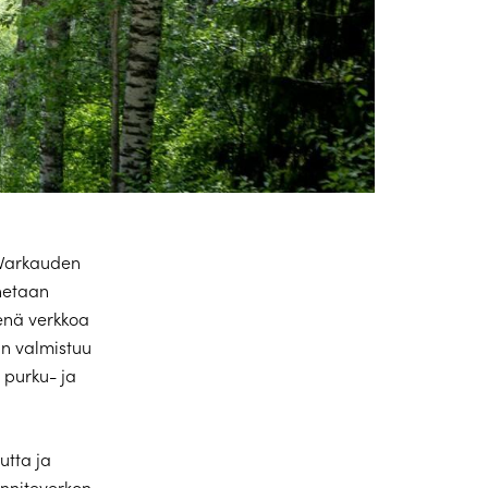
 Varkauden
netaan
enä verkkoa
n valmistuu
 purku- ja
utta ja
nniteverkon