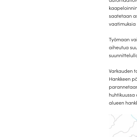
kaapeloinnin
saatetaan a
vaatimuksia 
Työmaan vaik
aiheutua suu
suunnittelull
Varkauden ta
Hankkeen pää
parannetaan
huhtikuussa
alueen hankk