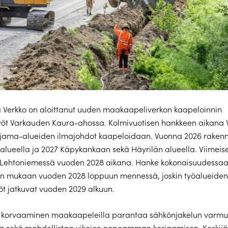
 Verkko on aloittanut uuden maakaapeliverkon kaapeloinnin
yöt Varkauden Kaura-ahossa. Kolmivuotisen hankkeen aikana
aajama-alueiden ilmajohdot kaapeloidaan. Vuonna 2026 raken
lueella ja 2027 Käpykankaan sekä Häyrilän alueella. Viimeis
 Lehtoniemessä vuoden 2028 aikana. Hanke kokonaisuudessaa
en mukaan vuoden 2028 loppuun mennessä, joskin työalueiden
yöt jatkuvat vuoden 2029 alkuun.
n korvaaminen maakaapeleilla parantaa sähkönjakelun varmu
a sekä mahdollistaa vikojen nopeamman korjaamisen. Keskijä