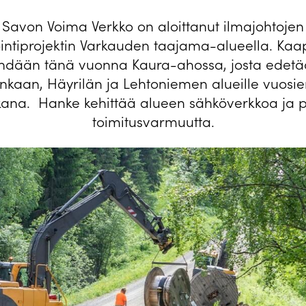
Savon Voima Verkko on aloittanut ilmajohtojen
intiprojektin Varkauden taajama-alueella. Kaap
hdään tänä vuonna Kaura-ahossa, josta edet
kaan, Häyrilän ja Lehtoniemen alueille vuosi
kana. Hanke kehittää alueen sähköverkkoa ja 
toimitusvarmuutta.