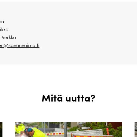
en
ikkö
 Verkko
nen@savonvoima.fi
Mitä uutta?