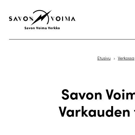
Etusivu
›
Verkossa
Savon Voim
Varkauden 