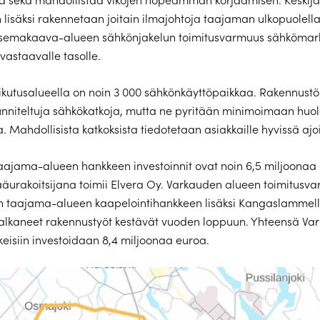
 lisäksi rakennetaan joitain ilmajohtoja taajaman ulkopuolell
semakaava-alueen sähkönjakelun toimitusvarmuus sähkömark
vastaavalle tasolle.
utusalueella on noin 3 000 sähkönkäyttöpaikkaa. Rakennustöi
nniteltuja sähkökatkoja, mutta ne pyritään minimoimaan huole
a. Mahdollisista katkoksista tiedotetaan asiakkaille hyvissä ajo
ajama-alueen hankkeen investoinnit ovat noin 6,5 miljoonaa
urakoitsijana toimii Elvera Oy. Varkauden alueen toimitusv
 taajama-alueen kaapelointihankkeen lisäksi Kangaslammell
 alkaneet rakennustyöt kestävät vuoden loppuun. Yhteensä Va
eisiin investoidaan 8,4 miljoonaa euroa.