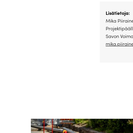
Lisätietoja:
Mika Piirain
Projektipääll
Savon Voima
mika.piirai