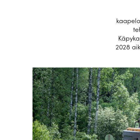
kaapelo
te
Käpykan
2028 ai