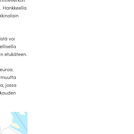
a. Hankkeella
kinalain
stä voi
llisella
in etukäteen.
 euroa.
armuutta
a, jossa
rkauden