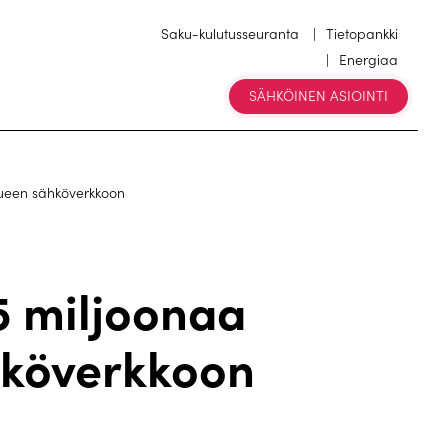
Saku-kulutusseuranta
Tietopankki
Energiaa
SÄHKÖINEN ASIOINTI
lueen sähköverkkoon
5 miljoonaa
hköverkkoon