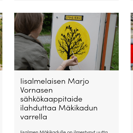
Iisalmelaisen Marjo
Vornasen
sähkökaappitaide
ilahduttaa Mäkikadun
varrella
Iisalmen Mäkikadulle on ilmestynyt uutta