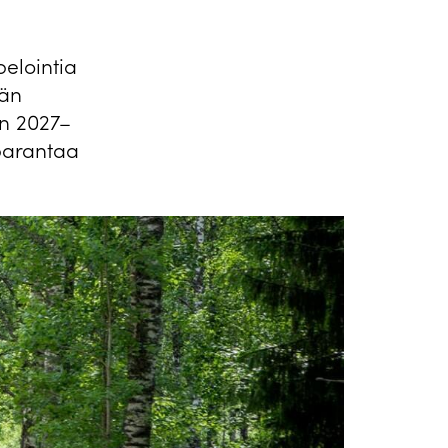
elointia
ään
en 2027–
parantaa