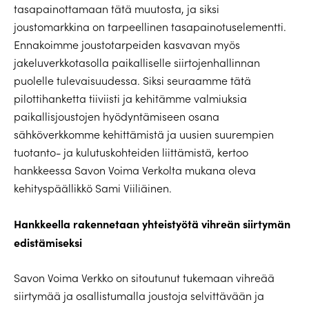
tasapainottamaan tätä muutosta, ja siksi
joustomarkkina on tarpeellinen tasapainotuselementti.
Ennakoimme joustotarpeiden kasvavan myös
jakeluverkkotasolla paikalliselle siirtojenhallinnan
puolelle tulevaisuudessa. Siksi seuraamme tätä
pilottihanketta tiiviisti ja kehitämme valmiuksia
paikallisjoustojen hyödyntämiseen osana
sähköverkkomme kehittämistä ja uusien suurempien
tuotanto- ja kulutuskohteiden liittämistä, kertoo
hankkeessa Savon Voima Verkolta mukana oleva
kehityspäällikkö Sami Viiliäinen.
Hankkeella rakennetaan yhteistyötä vihreän siirtymän
edistämiseksi
Savon Voima Verkko on sitoutunut tukemaan vihreää
siirtymää ja osallistumalla joustoja selvittävään ja