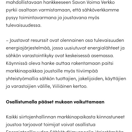
mahdollistavaan hankkeeseen Savon Voima Verkko
pyrkii osaltaan varmistamaan, että sähköverkkomme
pysyy toimintavarmana ja joustavana myös
tulevaisuudessa.
– Joustavat resurssit ovat olennainen osa tulevaisuuden
energiajärjestelmää, jossa uusiutuvat energialähteet ja
sähkön varastointikyky ovat keskeisessä asemassa.
Käynnissä oleva hanke auttaa rakentamaan paitsi
markkinapaikkaa joustoille myös tiiviimpää
yhteistyömallia sähkön tuottajien, jakelijoiden, käyttäjien
ja varastoijien välille, Viiliäinen kertoo.
Osallistumalla pääset mukaan vaikuttamaan
Kaikki siirtojenhallinnan markkinapaikasta kiinnostuneet
joustoa tarjoavat toimijat voivat osallistua
Energiateollisuuden Sähkötutkimuspoolin järjestämään