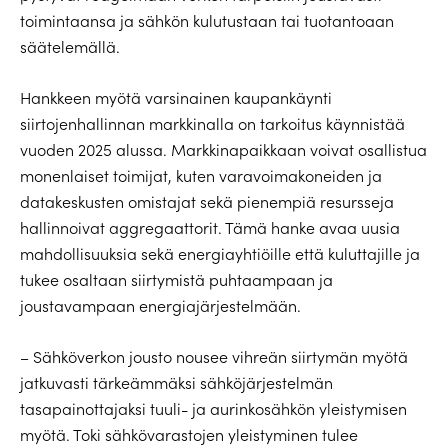
toimintaansa ja sähkön kulutustaan tai tuotantoaan
säätelemällä.
Hankkeen myötä varsinainen kaupankäynti
siirtojenhallinnan markkinalla on tarkoitus käynnistää
vuoden 2025 alussa. Markkinapaikkaan voivat osallistua
monenlaiset toimijat, kuten varavoimakoneiden ja
datakeskusten omistajat sekä pienempiä resursseja
hallinnoivat aggregaattorit. Tämä hanke avaa uusia
mahdollisuuksia sekä energiayhtiöille että kuluttajille ja
tukee osaltaan siirtymistä puhtaampaan ja
joustavampaan energiajärjestelmään.
– Sähköverkon jousto nousee vihreän siirtymän myötä
jatkuvasti tärkeämmäksi sähköjärjestelmän
tasapainottajaksi tuuli- ja aurinkosähkön yleistymisen
myötä. Toki sähkövarastojen yleistyminen tulee