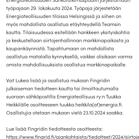
työpajaan 29. lokakuuta 2024. Työpaja järjestetään
Energiateollisuuden tiloissa Helsingissä ja siihen on
myös mahdollista osallistua etäyhteydellä Teamsin
kautta. Tilaisuudessa esitellään hankkeen yksityiskohtia
ja keskustellaan siirtojenhallinnan markkinapaikasta ja
kaupankäynnistä. Tapahtumaan on mahdollista
osallistua matalalla kynnyksellä, vaikkei olisikaan varma
omista mahdollisuuksista osallistua markkinapaikalle.
Voit Lukea lisää ja osallistua mukaan Fingridin
julkaiseman tiedotteen kautta tai ilmoittautumalla
suoraan sähköpostilla Energiateollisuus ry:n Tuukka
Heikkilälle osoitteeseen tuukka.heikkila(at)energia.fi.
Osallistujia otetaan mukaan vielä 23.10.2024 saakka.
Lue lisää Fingridin tiedotteesta osoitteesta:
https://www.fingrid.fi/ajankohtaista/tiedotteet/2024/siirto