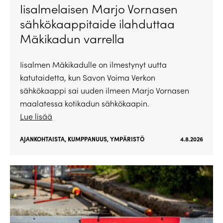
Iisalmelaisen Marjo Vornasen
sähkökaappitaide ilahduttaa
Mäkikadun varrella
Iisalmen Mäkikadulle on ilmestynyt uutta
katutaidetta, kun Savon Voima Verkon
sähkökaappi sai uuden ilmeen Marjo Vornasen
maalatessa kotikadun sähkökaapin.
Lue lisää
AJANKOHTAISTA
,
KUMPPANUUS
,
YMPÄRISTÖ
4.8.2026