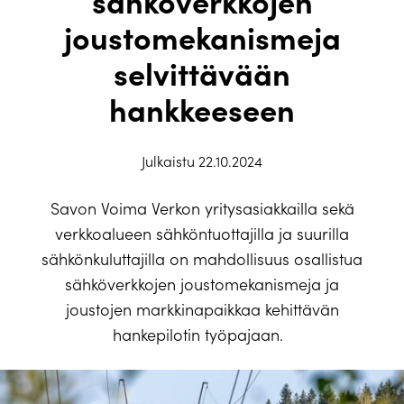
sähköverkkojen
joustomekanismeja
selvittävään
hankkeeseen
Julkaistu 22.10.2024
Savon Voima Verkon yritysasiakkailla sekä
verkkoalueen
sähköntuottajilla ja suurilla
sähkönkuluttajilla on mahdollisuus osallist
ua
sähköverkkojen joustomekanismeja ja
joustojen markkinapaikkaa kehittävän
hankepilotin työpajaan
.