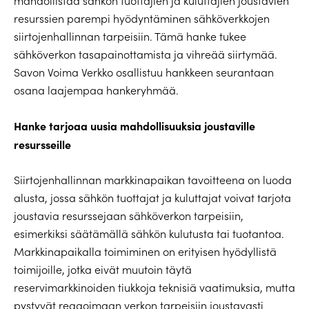
mahdollistaa sähkön tuottajien ja kuluttajien joustavien
resurssien parempi hyödyntäminen sähköverkkojen
siirtojenhallinnan tarpeisiin. Tämä hanke tukee
sähköverkon tasapainottamista ja vihreää siirtymää.
Savon Voima Verkko osallistuu hankkeen seurantaan
osana laajempaa hankeryhmää.
Hanke tarjoaa uusia mahdollisuuksia joustaville
resursseille
Siirtojenhallinnan markkinapaikan tavoitteena on luoda
alusta, jossa sähkön tuottajat ja kuluttajat voivat tarjota
joustavia resurssejaan sähköverkon tarpeisiin,
esimerkiksi säätämällä sähkön kulutusta tai tuotantoa.
Markkinapaikalla toimiminen on erityisen hyödyllistä
toimijoille, jotka eivät muutoin täytä
reservimarkkinoiden tiukkoja teknisiä vaatimuksia, mutta
pystyvät reagoimaan verkon tarpeisiin joustavasti