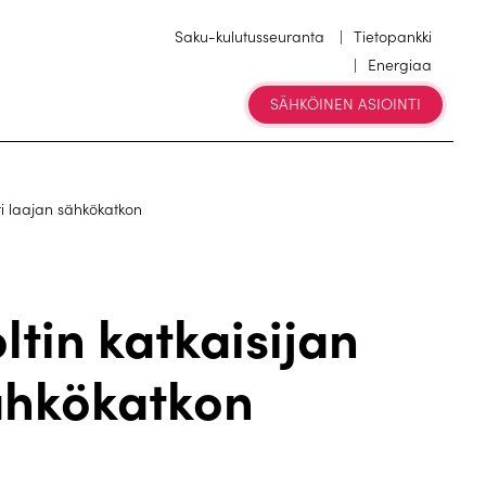
Saku-kulutusseuranta
Tietopankki
Energiaa
SÄHKÖINEN ASIOINTI
ti laajan sähkökatkon
ltin katkaisijan
ähkökatkon