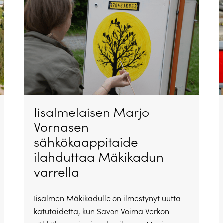
Iisalmelaisen Marjo
Vornasen
sähkökaappitaide
ilahduttaa Mäkikadun
varrella
Iisalmen Mäkikadulle on ilmestynyt uutta
katutaidetta, kun Savon Voima Verkon