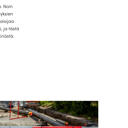
. Noin
eyksien
aisijaa
, ja tästä
iriöstä.