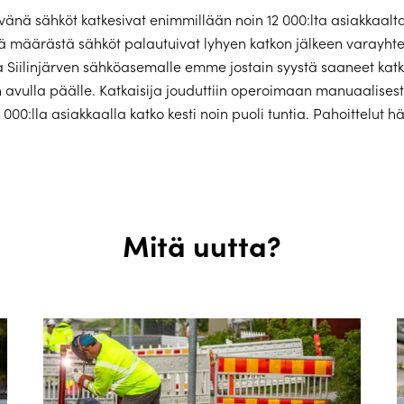
änä sähköt katkesivat enimmillään noin 12 000:lta asiakkaalta
tä määrästä sähköt palautuivat lyhyen katkon jälkeen varayht
a Siilinjärven sähköasemalle emme jostain syystä saaneet katk
avulla päälle. Katkaisija jouduttiin operoimaan manuaalisesti
 000:lla asiakkaalla katko kesti noin puoli tuntia. Pahoittelut hä
Mitä uutta?