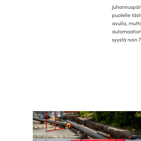
Juhannuspäiv
puolelle täs
avulla, mutt
automaation 
syystä noin 7