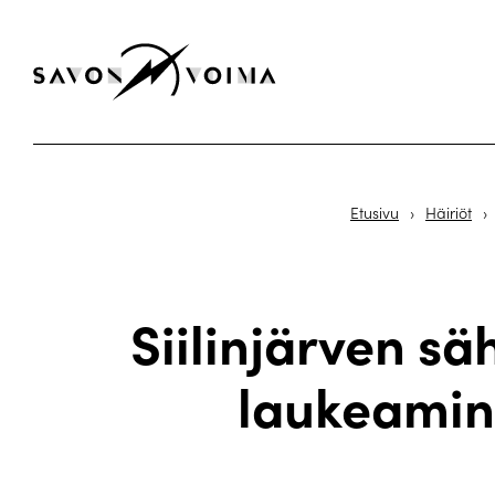
Etusivu
›
Häiriöt
›
Siilinjärven sä
laukeamin