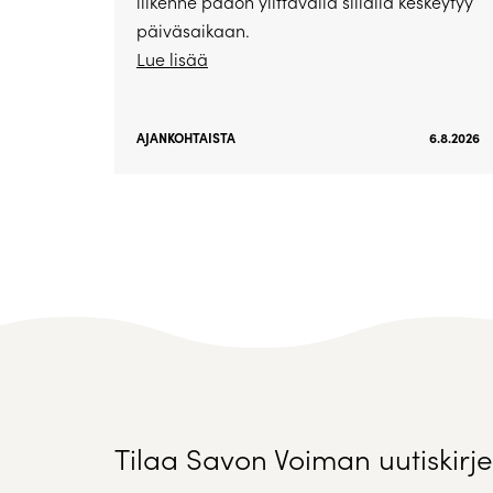
liikenne padon ylittävällä sillalla keskeytyy
päiväsaikaan.
Lue lisää
AJANKOHTAISTA
6.8.2026
Tilaa Savon Voiman uutiskirje