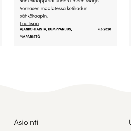
sähkökaappi sai uuden ilmeen Marjo
Vornasen maalatessa kotikadun
sähkökaapin.
Lue lisää
AJANKOHTAISTA
,
KUMPPANUUS
,
4.8.2026
YMPÄRISTÖ
Asiointi