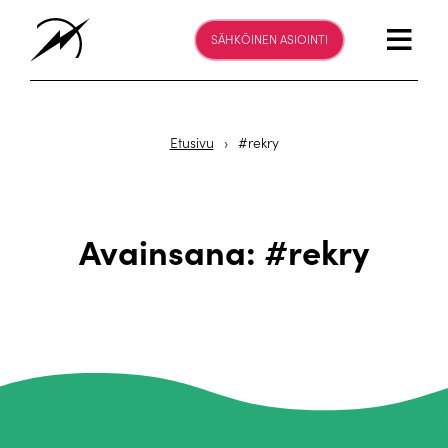
SÄHKÖINEN ASIOINTI
Etusivu
›
#rekry
Avainsana:
#rekry