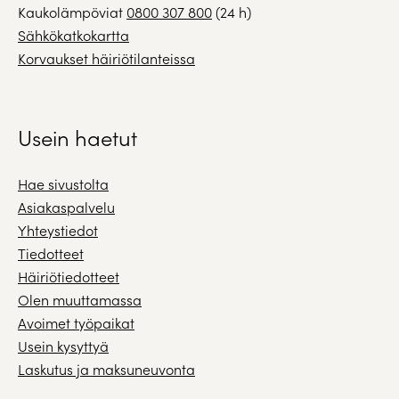
Kaukolämpöviat
0800 307 800
(24 h)
Sähkökatkokartta
Korvaukset häiriötilanteissa
Usein haetut
Hae sivustolta
Asiakaspalvelu
Yhteystiedot
Tiedotteet
Häiriötiedotteet
Olen muuttamassa
Avoimet työpaikat
Usein kysyttyä
Laskutus ja maksuneuvonta