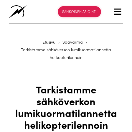
SÄHKÖINEN ASIOINTI
Etusivu
›
Säävarma
›
Tarkistamme sähköverkon lumikuormatilannetta
helikopterilennoin
Tarkistamme
sähköverkon
lumikuormatilannetta
helikopterilennoin