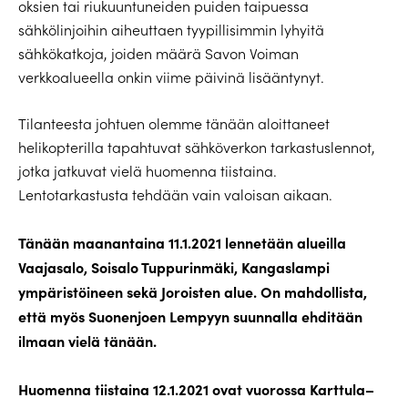
oksien tai riukuuntuneiden puiden taipuessa
sähkölinjoihin aiheuttaen tyypillisimmin lyhyitä
sähkökatkoja, joiden määrä Savon Voiman
verkkoalueella onkin viime päivinä lisääntynyt.
Tilanteesta johtuen olemme tänään aloittaneet
helikopterilla tapahtuvat sähköverkon tarkastuslennot,
jotka jatkuvat vielä huomenna tiistaina.
Lentotarkastusta tehdään vain valoisan aikaan.
Tänään maanantaina 11.1.2021 lennetään alueilla
Vaajasalo, Soisalo Tuppurinmäki, Kangaslampi
ympäristöineen sekä Joroisten alue. On mahdollista,
että myös Suonenjoen Lempyyn suunnalla ehditään
ilmaan vielä tänään.
Huomenna tiistaina 12.1.2021 ovat vuorossa Karttula–