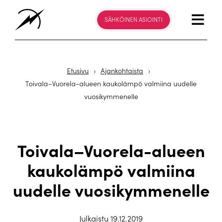
SÄHKÖINEN ASIOINTI
Etusivu
›
Ajankohtaista
›
Toivala–Vuorela-alueen kaukolämpö valmiina uudelle
vuosikymmenelle
Toivala–Vuorela-alueen
kaukolämpö valmiina
uudelle vuosikymmenelle
Julkaistu 19.12.2019