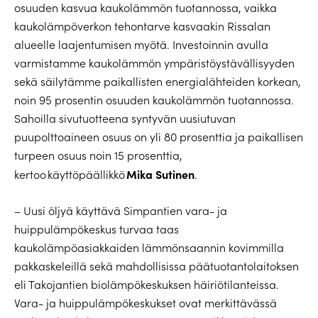
osuuden kasvua kaukolämmön tuotannossa, vaikka
kaukolämpöverkon tehontarve kasvaakin Rissalan
alueelle laajentumisen myötä. Investoinnin avulla
varmistamme kaukolämmön ympäristöystävällisyyden
sekä säilytämme paikallisten energialähteiden korkean,
noin 95 prosentin osuuden kaukolämmön tuotannossa.
Sahoilla sivutuotteena syntyvän uusiutuvan
puupolttoaineen osuus on yli 80 prosenttia ja paikallisen
turpeen osuus noin 15 prosenttia,
Mika Sutinen
kertoo käyttöpäällikkö
.
– Uusi öljyä käyttävä Simpantien vara- ja
huippulämpökeskus turvaa taas
kaukolämpöasiakkaiden lämmönsaannin kovimmilla
pakkaskeleillä sekä mahdollisissa päätuotantolaitoksen
eli Takojantien biolämpökeskuksen häiriötilanteissa.
Vara- ja huippulämpökeskukset ovat merkittävässä