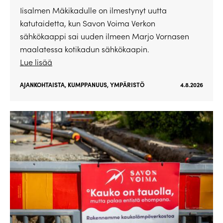
Iisalmen Mäkikadulle on ilmestynyt uutta
katutaidetta, kun Savon Voima Verkon
sähkökaappi sai uuden ilmeen Marjo Vornasen
maalatessa kotikadun sähkökaapin.
Lue lisää
AJANKOHTAISTA
,
KUMPPANUUS
,
YMPÄRISTÖ
4.8.2026