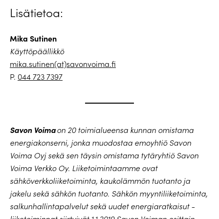
Lisätietoa:
Mika Sutinen
Käyttöpäällikkö
mika.sutinen(at)savonvoima.fi
P.
044 723 7397
Savon Voima
on 20 toimialueensa kunnan omistama
energiakonserni, jonka muodostaa emoyhtiö Savon
Voima Oyj sekä sen täysin omistama tytäryhtiö Savon
Voima Verkko Oy. Liiketoimintaamme ovat
sähköverkkoliiketoiminta, kaukolämmön tuotanto ja
jakelu sekä sähkön tuotanto. Sähkön myyntiliiketoiminta,
salkunhallintapalvelut sekä uudet energiaratkaisut -
liiketoiminnat siirtyivät 1.1.2019 Savon Voiman osittain