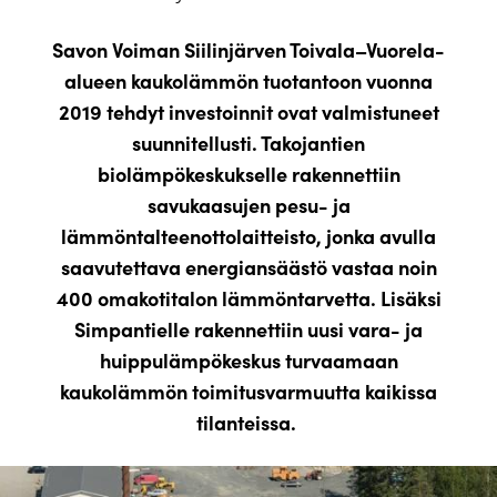
Savon Voiman Siilinjärven Toivala–Vuorela-
alueen kaukolämmön tuotantoon vuonna
2019 tehdyt investoinnit ovat valmistuneet
suunnitellusti. Takojantien
biolämpökeskukselle rakennettiin
savukaasujen pesu- ja
lämmöntalteenottolaitteisto, jonka avulla
saavutettava energiansäästö vastaa noin
400 omakotitalon lämmöntarvetta. Lisäksi
Simpantielle rakennettiin uusi vara- ja
huippulämpökeskus turvaamaan
kaukolämmön toimitusvarmuutta kaikissa
tilanteissa.