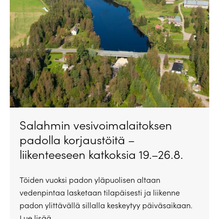
Salahmin vesivoimalaitoksen
padolla korjaustöitä –
liikenteeseen katkoksia 19.–26.8.
Töiden vuoksi padon yläpuolisen altaan
vedenpintaa lasketaan tilapäisesti ja liikenne
padon ylittävällä sillalla keskeytyy päiväsaikaan.
Lue lisää