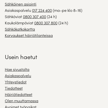
Sähköinen asiointi
Asiakaspalvelu
017 224 400
(ma–pe klo 8–16)
Sähköviat
0800 307 400
(24 h)
Kaukolämpöviat
0800 307 800
(24 h)
Sähkökatkokartta
Korvaukset häiriötilanteissa
Usein haetut
Hae sivustolta
Asiakaspalvelu
Yhteystiedot
Tiedotteet
Häiriötiedotteet
Olen muuttamassa
Avoimet työpaikat