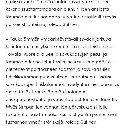
roolissa kaukolämmön tuotannossa, vaikka niiden
kokonaistuotantomäärä on pieni. Niiden ansiosta
lämmöntoimitus saadaan turvattua asiakkaille myös
poikkeustilanteissa, toteaa Sutinen.
– Kaukolämmön ympäristöystävällisyyden jatkuva
kehittäminen on yksi tärkeimmistä tavoitteistamme.
Toivala–Vuorela-alueella savukaasujen pesu- ja
lämmöntalteenottolaitteiston seurauksena päästöt
pienenevät polttoaineen säästön ja savukaasujen
tehokkaamman puhdistuksen seurauksena. Lisäksi
savukaasujen hukkalämmön hyödyntäminen parantaa
merkittävästi kaukolämmön tuotannon
energiatehokkuutta ja vähentää polttamisen tarvetta.
Myös Simpantien vanhan lämpökeskuksen tilalle
rakennettu uusi lämpökeskus ja öljysäiliö pienentävät
tuotannon ympäristöriskejä, toteaa Sutinen.