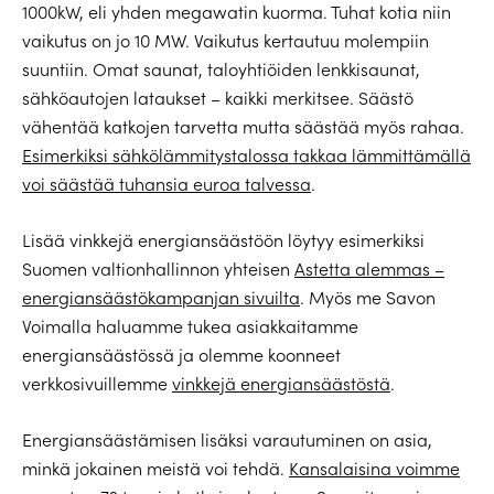
1000kW, eli yhden megawatin kuorma. Tuhat kotia niin
vaikutus on jo 10 MW. Vaikutus kertautuu molempiin
suuntiin. Omat saunat, taloyhtiöiden lenkkisaunat,
sähköautojen lataukset – kaikki merkitsee. Säästö
vähentää katkojen tarvetta mutta säästää myös rahaa.
Esimerkiksi sähkölämmitystalossa takkaa lämmittämällä
voi säästää tuhansia euroa talvessa
.
Lisää vinkkejä energiansäästöön löytyy esimerkiksi
Suomen valtionhallinnon yhteisen
Astetta alemmas –
energiansäästökampanjan sivuilta
. Myös me Savon
Voimalla haluamme tukea asiakkaitamme
energiansäästössä ja olemme koonneet
verkkosivuillemme
vinkkejä energiansäästöstä
.
Energiansäästämisen lisäksi varautuminen on asia,
minkä jokainen meistä voi tehdä.
Kansalaisina voimme