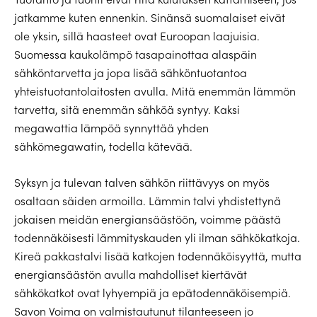
jatkamme kuten ennenkin. Sinänsä suomalaiset eivät
ole yksin, sillä haasteet ovat Euroopan laajuisia.
Suomessa kaukolämpö tasapainottaa alaspäin
sähköntarvetta ja jopa lisää sähköntuotantoa
yhteistuotantolaitosten avulla. Mitä enemmän lämmön
tarvetta, sitä enemmän sähköä syntyy. Kaksi
megawattia lämpöä synnyttää yhden
sähkömegawatin, todella kätevää.
Syksyn ja tulevan talven sähkön riittävyys on myös
osaltaan säiden armoilla. Lämmin talvi yhdistettynä
jokaisen meidän energiansäästöön, voimme päästä
todennäköisesti lämmityskauden yli ilman sähkökatkoja.
Kireä pakkastalvi lisää katkojen todennäköisyyttä, mutta
energiansäästön avulla mahdolliset kiertävät
sähkökatkot ovat lyhyempiä ja epätodennäköisempiä.
Savon Voima on valmistautunut tilanteeseen jo