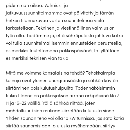
pidemmän aikaa. Valmius- ja
jatkuvuussuunnitelmamme ovat päivitetty ja tämän
hetken tilannekuvaa varten suunnitelmaa vielä
tarkastellaan. Tekninen ja viestinnällinen valmius on
työn alla. Tiedämme jo, että sähköpulasta johtuva katko
voi tulla suunnitelmallisemmin ennusteiden perusteella,
esimerkiksi tuulettomana pakkaspäivänä, tai yllättäen
esimerkiksi teknisen vian takia.
Mitä me voimme kansalaisina tehdä? Tehokkaimpia
keinoja ovat yleinen energiansäästö ja sähkön käytön
siirtäminen pois kulutushuipuilta. Todennäköisimmin
tiukin tilanne on pakkasjakson aikana arkipäivinä klo 7–
11 ja 16–22 välillä. Yöllä sähköä riittää, joten
mahdollisuuksien mukaan siirretään kulutusta sinne.
Yhden saunan teho voi olla 10 kW tunnissa. Jos sata kotia
siirtää saunomistaan totutusta myöhempään, siirtyy