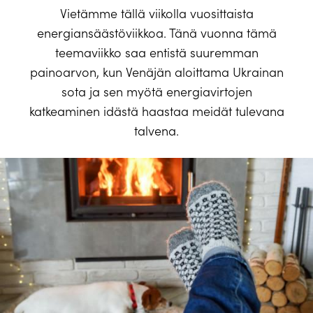
Vietämme tällä viikolla vuosittaista
energiansäästöviikkoa. Tänä vuonna tämä
teemaviikko saa entistä suuremman
painoarvon, kun Venäjän aloittama Ukrainan
sota ja sen myötä energiavirtojen
katkeaminen idästä haastaa meidät tulevana
talvena.