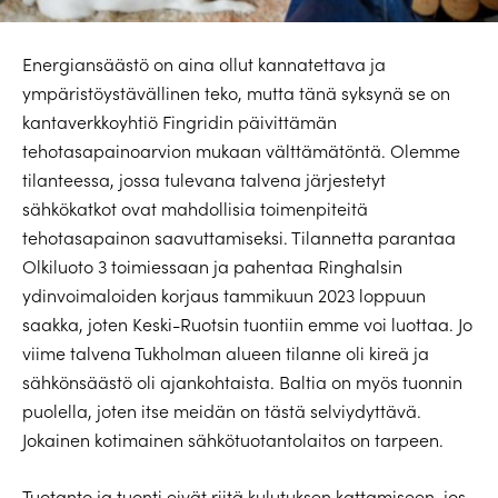
Energiansäästö on aina ollut kannatettava ja
ympäristöystävällinen teko, mutta tänä syksynä se on
kantaverkkoyhtiö Fingridin päivittämän
tehotasapainoarvion mukaan välttämätöntä. Olemme
tilanteessa, jossa tulevana talvena järjestetyt
sähkökatkot ovat mahdollisia toimenpiteitä
tehotasapainon saavuttamiseksi. Tilannetta parantaa
Olkiluoto 3 toimiessaan ja pahentaa Ringhalsin
ydinvoimaloiden korjaus tammikuun 2023 loppuun
saakka, joten Keski-Ruotsin tuontiin emme voi luottaa. Jo
viime talvena Tukholman alueen tilanne oli kireä ja
sähkönsäästö oli ajankohtaista. Baltia on myös tuonnin
puolella, joten itse meidän on tästä selviydyttävä.
Jokainen kotimainen sähkötuotantolaitos on tarpeen.
Tuotanto ja tuonti eivät riitä kulutuksen kattamiseen, jos