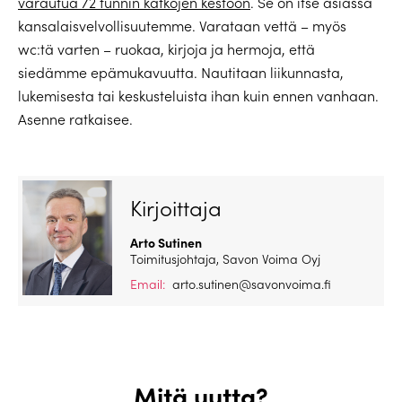
varautua 72 tunnin katkojen kestoon
. Se on itse asiassa
kansalaisvelvollisuutemme. Varataan vettä – myös
wc:tä varten – ruokaa, kirjoja ja hermoja, että
siedämme epämukavuutta. Nautitaan liikunnasta,
lukemisesta tai keskusteluista ihan kuin ennen vanhaan.
Asenne ratkaisee.
Kirjoittaja
Arto Sutinen
Toimitusjohtaja, Savon Voima Oyj
Email:
arto.sutinen@savonvoima.fi
Mitä uutta?