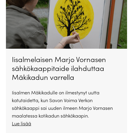
Iisalmelaisen Marjo Vornasen
sähkökaappitaide ilahduttaa
Mäkikadun varrella
Iisalmen Mäkikadulle on ilmestynyt uutta
katutaidetta, kun Savon Voima Verkon
sähkökaappi sai uuden ilmeen Marjo Vornasen
maalatessa kotikadun sähkökaapin.
Lue lisää