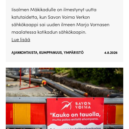
Iisalmen Mäkikadulle on ilmestynyt uutta
katutaidetta, kun Savon Voima Verkon
sähkökaappi sai uuden ilmeen Marjo Vornasen
maalatessa kotikadun sähkökaapin.
Lue lisää
AJANKOHTAISTA
,
KUMPPANUUS
,
YMPÄRISTÖ
4.8.2026