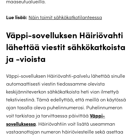
maaseutualueilla.
Lue lisää:
Näin toimit sähkökatkotilanteessa
Väppi-sovelluksen Häiriövahti
lähettää viestit sähkökatkoista
ja -vioista
Väppi-sovelluksen Häiriövahti-palvelu lähettää sinulle
automaattisesti viestin tiedossamme olevista
keskijänniteverkon sähkökatkoista heti vian ilmettyä
tekstiviestinä. Tämä edellyttää, että meillä on käytössä
ajan tasalla oleva puhelinnumerosi. Puhelinnumeron
Väppi-
voit tarkistaa ja tarvittaessa päivittää
sovelluksessa
. Häiriövahtiin voit lisätä useamman
vastaanottajan numeron häiriöviesteille sekä asettaa