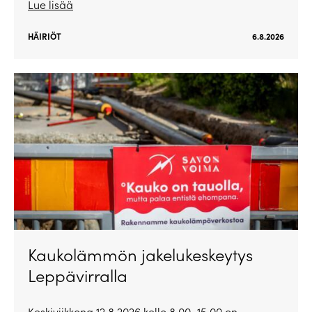
Lue lisää
HÄIRIÖT
6.8.2026
Kaukolämmön jakelukeskeytys
Leppävirralla
Keskiviikkona 12.8.2026 kello 8.00–15.00 on