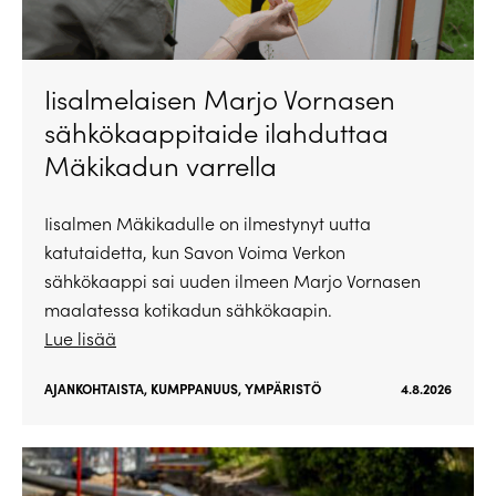
Iisalmelaisen Marjo Vornasen
sähkökaappitaide ilahduttaa
Mäkikadun varrella
Iisalmen Mäkikadulle on ilmestynyt uutta
katutaidetta, kun Savon Voima Verkon
sähkökaappi sai uuden ilmeen Marjo Vornasen
maalatessa kotikadun sähkökaapin.
Lue lisää
AJANKOHTAISTA
,
KUMPPANUUS
,
YMPÄRISTÖ
4.8.2026