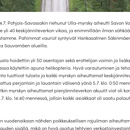
4.7. Pohjois-Savossakin riehunut Ulla-myrsky aiheutti Savon V
le yli 40 keskijänniteverkon vikaa, ja enimmillään ilman sähköä
astamme. Pahimmat vauriot syntyivät Hankasalmen Säkinmäe
ja Sauvamäen alueilla.
usta hoidettiin yli 50 asentajan sekä erottelijan voimin ja lisäks
ssa käytettiin apuna helikopteria. Hyvä varautuminen ja teh
ta tuottivat tulosta ja kaikki myrskyn aiheuttamat keskijännite
rjattua perjantain ja lauantain välisenä yönä 5.7. klo. 0:50 men
kin myrskyn aiheuttamat pienjänniteverkon akuutit viat oli kor
7. klo. 14:40 mennessä, jolloin kaikki asiakkaat oli saatu palau
 vuodenaikaan nähden poikkeuksellisen rajuilman aiheuttami
kauden sisällä, mikä on hyvä osoitus tehtyjen verkostoinvestoin