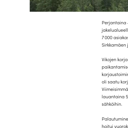
Perjantaina 
jakelualueel
7 000 asiak
Sirkkamäen 
Vikojen korja
paikantamise
korjaustoimin
oli saatu ko
Viimeisimmät
lauantaina 5.
sähköihin.
Palautuminen
hoitui vuoro