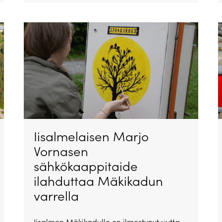
Iisalmelaisen Marjo
Vornasen
sähkökaappitaide
ilahduttaa Mäkikadun
varrella
Iisalmen Mäkikadulle on ilmestynyt uutta