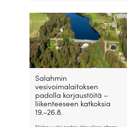
Salahmin
vesivoimalaitoksen
padolla korjaustöitä –
liikenteeseen katkoksia
19.–26.8.
Töiden vuoksi padon yläpuolisen altaan