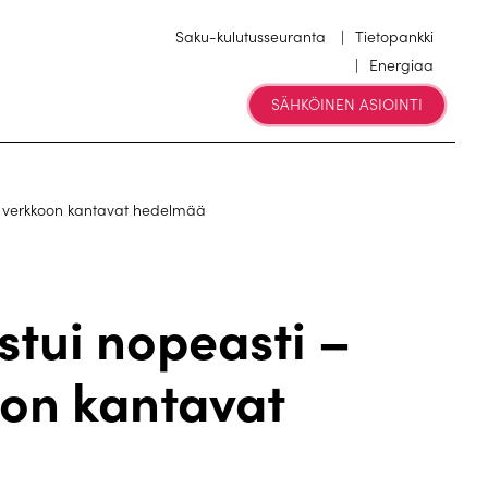
Saku-kulutusseuranta
Tietopankki
Energiaa
SÄHKÖINEN ASIOINTI
n verkkoon kantavat hedelmää
tui nopeasti –
oon kantavat