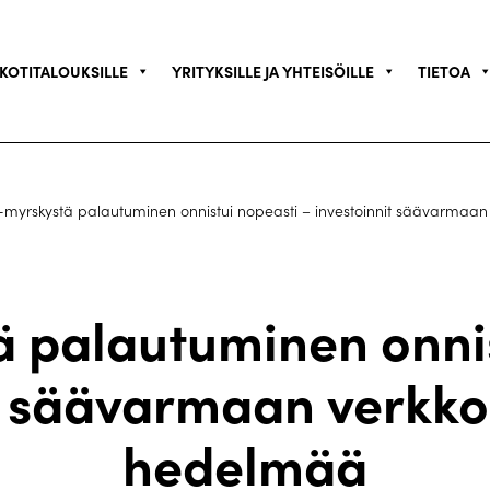
KOTITALOUKSILLE
YRITYKSILLE JA YHTEISÖILLE
TIETOA
-myrskystä palautuminen onnistui nopeasti – investoinnit säävarmaa
ä palautuminen onnis
t säävarmaan verkk
hedelmää