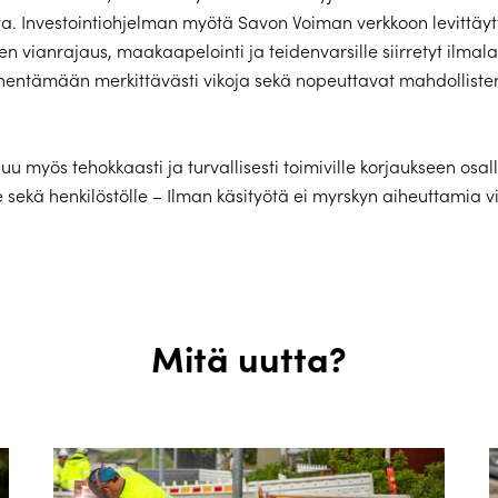
a. Investointiohjelman myötä Savon Voiman verkkoon levittäyt
n vianrajaus, maakaapelointi ja teidenvarsille siirretyt ilma
entämään merkittävästi vikoja sekä nopeuttavat mahdollisten
uluu myös tehokkaasti ja turvallisesti toimiville korjaukseen osall
le sekä henkilöstölle – Ilman käsityötä ei myrskyn aiheuttamia vi
Mitä uutta?