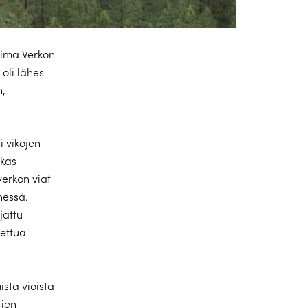
oima Verkon
 oli lähes
n,
i vikojen
okas
verkon viat
nessä.
jattu
tettua
sta vioista
tien