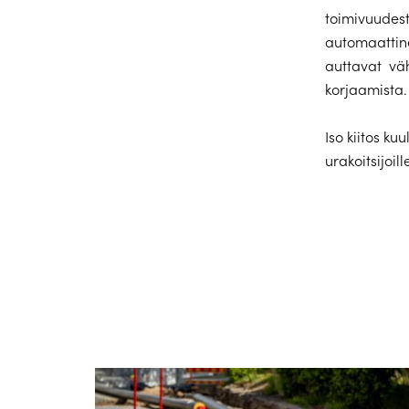
toimivuudest
automaattine
auttavat väh
korjaamista.
Iso kiitos ku
urakoitsijoil