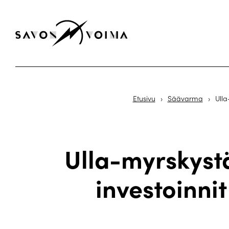
Etusivu
›
Säävarma
›
Ulla
Ulla-myrskyst
investoinni