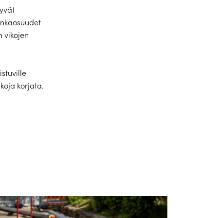
yvät
lankaosuudet
 vikojen
istuville
koja korjata.