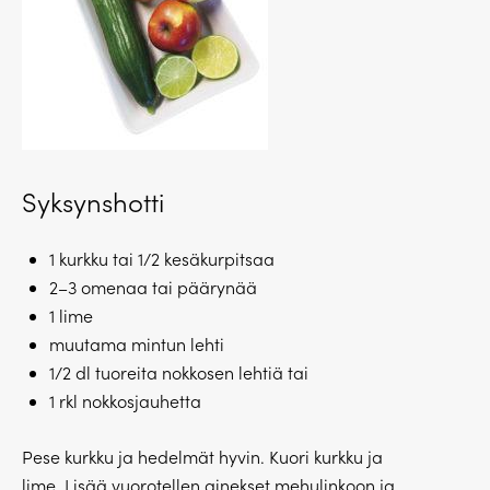
Syksynshotti
1 kurkku tai 1/2 kesäkurpitsaa
2–3 omenaa tai päärynää
1 lime
muutama mintun lehti
1/2 dl tuoreita nokkosen lehtiä tai
1 rkl nokkosjauhetta
Pese kurkku ja hedelmät hyvin. Kuori kurkku ja
lime. Lisää vuorotellen ainekset mehulinkoon ja