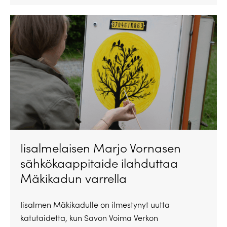
Iisalmelaisen Marjo Vornasen
sähkökaappitaide ilahduttaa
Mäkikadun varrella
Iisalmen Mäkikadulle on ilmestynyt uutta
katutaidetta, kun Savon Voima Verkon