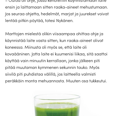
– Outoa oli ohje, jossa kehotettiin käynnistämään laite
ensin ja laittamaan sitten raaka-aineet mehustumaan.
Jos seuraa ohjetta, hedelmät, marjat ja juurekset voivat
lentää pitkin pöytää, totesi Nykänen.
Marttojen mielestä olikin viisaampaa ohittaa ohje ja
käynnistää laite vasta sitten, kun raaka-aineet olivat
koneessa. Miinusta oli myös se, että laite oli
kovaääninen. Jotta laite ei kuumenisi liikaa, sitä saattoi
käyttää vain minuutin kerrallaan, jonka jälkeen piti
pitää muutaman kymmenen sekunnin tauko. Myös
siivilä piti puhdistaa välillä, jos laitteella valmisti
peräkkäin monta mehuannosta. Muuten osa tukkeutui.