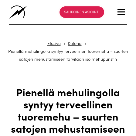
SÄHKÖINEN ASIOINTI
Etusivu
›
Kotona
›
Pienellä mehulingolla syntyy terveellinen tuoremehu – suurten
satojen mehustamiseen tarvitaan iso mehupuristin
Pienellä mehulingolla
syntyy terveellinen
tuoremehu – suurten
satojen mehustamiseen