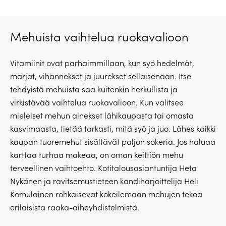
Mehuista vaihtelua ruokavalioon
Vitamiinit ovat parhaimmillaan, kun syö hedelmät,
marjat, vihannekset ja juurekset sellaisenaan. Itse
tehdyistä mehuista saa kuitenkin herkullista ja
virkistävää vaihtelua ruokavalioon. Kun valitsee
mieleiset mehun ainekset lähikaupasta tai omasta
kasvimaasta, tietää tarkasti, mitä syö ja juo. Lähes kaikki
kaupan tuoremehut sisältävät paljon sokeria. Jos haluaa
karttaa turhaa makeaa, on oman keittiön mehu
terveellinen vaihtoehto. Kotitalousasiantuntija Heta
Nykänen ja ravitsemustieteen kandiharjoittelija Heli
Komulainen rohkaisevat kokeilemaan mehujen tekoa
erilaisista raaka-aiheyhdistelmistä.