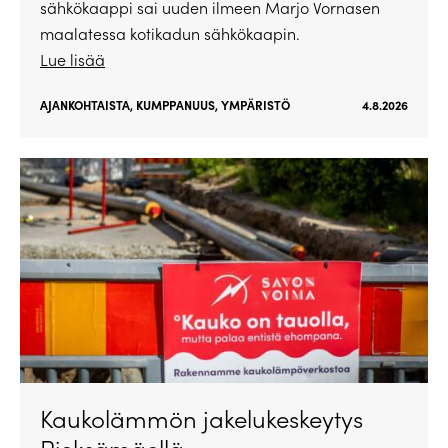
sähkökaappi sai uuden ilmeen Marjo Vornasen
maalatessa kotikadun sähkökaapin.
Lue lisää
AJANKOHTAISTA
,
KUMPPANUUS
,
YMPÄRISTÖ
4.8.2026
Kaukolämmön jakelukeskeytys
Pieksämäellä