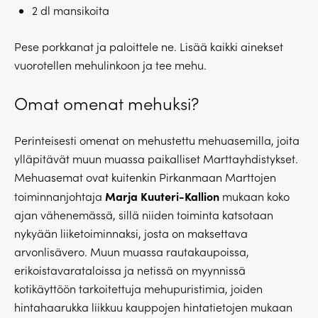
2 dl mansikoita
Pese porkkanat ja paloittele ne. Lisää kaikki ainekset
vuorotellen mehulinkoon ja tee mehu.
Omat omenat mehuksi?
Perinteisesti omenat on mehustettu mehuasemilla, joita
ylläpitävät muun muassa paikalliset Marttayhdistykset.
Mehuasemat ovat kuitenkin Pirkanmaan Marttojen
Marja Kuuteri-Kallion
toiminnanjohtaja
mukaan koko
ajan vähenemässä, sillä niiden toiminta katsotaan
nykyään liiketoiminnaksi, josta on maksettava
arvonlisävero. Muun muassa rautakaupoissa,
erikoistavarataloissa ja netissä on myynnissä
kotikäyttöön tarkoitettuja mehupuristimia, joiden
hintahaarukka liikkuu kauppojen hintatietojen mukaan