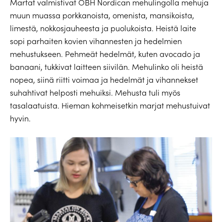
Martat valmistivat OBH Nordican mehulingolla mehuja
muun muassa porkkanoista, omenista, mansikoista,
limestä, nokkosjauheesta ja puolukoista. Heistä laite
sopi parhaiten kovien vihannesten ja hedelmien
mehustukseen. Pehmeät hedelmät, kuten avocado ja
banaani, tukkivat laitteen siivilän. Mehulinko oli heistä
nopea, siinä riitti voimaa ja hedelmät ja vihannekset
suhahtivat helposti mehuiksi. Mehusta tuli myös
tasalaatuista. Hieman kohmeisetkin marjat mehustuivat
hyvin.