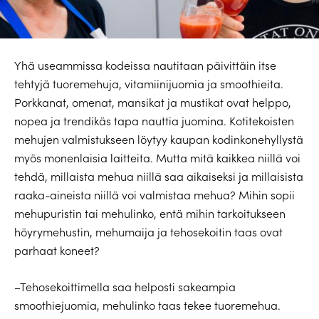
Yhä useammissa kodeissa nautitaan päivittäin itse
tehtyjä tuoremehuja, vitamiinijuomia ja smoothieita.
Porkkanat, omenat, mansikat ja mustikat ovat helppo,
nopea ja trendikäs tapa nauttia juomina. Kotitekoisten
mehujen valmistukseen löytyy kaupan kodinkonehyllystä
myös monenlaisia laitteita. Mutta mitä kaikkea niillä voi
tehdä, millaista mehua niillä saa aikaiseksi ja millaisista
raaka-aineista niillä voi valmistaa mehua? Mihin sopii
mehupuristin tai mehulinko, entä mihin tarkoitukseen
höyrymehustin, mehumaija ja tehosekoitin taas ovat
parhaat koneet?
–Tehosekoittimella saa helposti sakeampia
smoothiejuomia, mehulinko taas tekee tuoremehua.