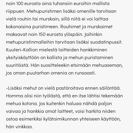
noin 100 eurosta aina tuhansiin euroihin mallista
riippuen. Mehupuristimen lisäksi omenille tarvitaan
vielä rouhin tai murskain, sillä niitä ei voi laittaa
kokonaisina puristimeen. Rouhimet ja murskaimet
maksavat noin 150 eurosta ylöspäin. Joihinkin
mehupuristinmalleihin tarvitaan lisäksi suodatinpussit.
Kuuteri-Kallion mielestä laitteiden hankkiminen
yksityiskäyttöön on kallista ja mehun puristaminen
suuritöistä. Hän suositteleekin etsimään mehuaseman,
jos oman puutarhan omenia on runsaasti.
-Lisäksi mehut on vielä pastöroitava ennen säilöntää.
Homma olisi niin työlästä, että en itse lähtisi tekemään
mehua kotona. Jos kuitenkin haluaa nähdä paljon
vaivaa ja hankkia omat laitteet, voisi harkita niiden
ostoa esimerkiksi kylätoimikunnan yhteiseen käyttöön,
hän vinkkaa.