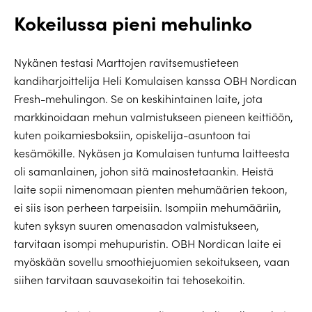
Kokeilussa pieni mehulinko
Nykänen testasi Marttojen ravitsemustieteen
kandiharjoittelija Heli Komulaisen kanssa OBH Nordican
Fresh-mehulingon. Se on keskihintainen laite, jota
markkinoidaan mehun valmistukseen pieneen keittiöön,
kuten poikamiesboksiin, opiskelija-asuntoon tai
kesämökille. Nykäsen ja Komulaisen tuntuma laitteesta
oli samanlainen, johon sitä mainostetaankin. Heistä
laite sopii nimenomaan pienten mehumäärien tekoon,
ei siis ison perheen tarpeisiin. Isompiin mehumääriin,
kuten syksyn suuren omenasadon valmistukseen,
tarvitaan isompi mehupuristin. OBH Nordican laite ei
myöskään sovellu smoothie­juomien sekoitukseen, vaan
siihen tarvitaan sauvasekoitin tai tehosekoitin.