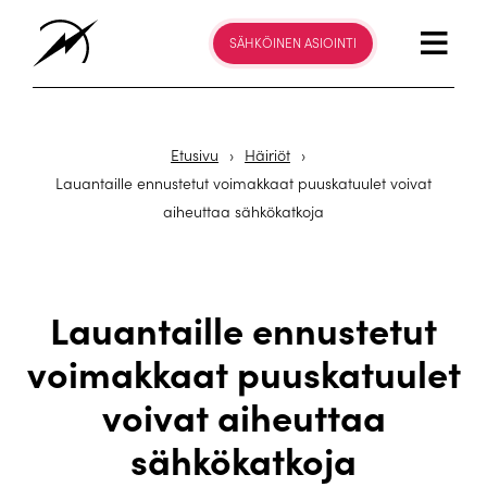
SÄHKÖINEN ASIOINTI
Etusivu
›
Häiriöt
›
Lauantaille ennustetut voimakkaat puuskatuulet voivat
aiheuttaa sähkökatkoja
Lauantaille ennustetut
voimakkaat puuskatuulet
voivat aiheuttaa
sähkökatkoja