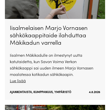
Iisalmelaisen Marjo Vornasen
sähkökaappitaide ilahduttaa
Mäkikadun varrella
Iisalmen Mäkikadulle on ilmestynyt uutta
katutaidetta, kun Savon Voima Verkon
sähkökaappi sai uuden ilmeen Marjo Vornasen
maalatessa kotikadun sähkökaapin.
Lue lisää
AJANKOHTAISTA
,
KUMPPANUUS
,
YMPÄRISTÖ
4.8.2026