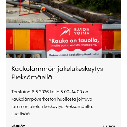
Kaukolämmön jakelukeskeytys
Pieksämäellä
Torstaina 6.8.2026 kello 8.00–14.00 on
kaukolämpöverkoston huollosta johtuva
lämmönjakelun keskeytys Pieksämäellä.
Lue lisää
HÄIRIÖT
3.8.2026