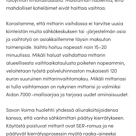
mahdolliset kotieläimet eivät haittaa vaihtoa.
Korostamme, että mittarin vaihdossa ei tarvitse uusia
kiinteistön muita sähkökeskuksen tai -järjestelmän osia
ja vaihtotyö on asiakkaillemme täysin maksuton
toimenpide. Vaihto hoituu nopeasti noin 15–20
minuutissa. Mikäli haluat vaihdattaa mittarin
alueellisesta vaihtoaikataulusta poiketen nopeammin,
veloitetaan työstä palveluhinnaston mukaisesti 120
euron suuruinen mittarinvaihtomaksu. Mikäli mittariasi
ei tulla vaihtamaan on nykyinen mittarisi jo valmiiksi
Aidon 7000 -mallisarjaa ja tarjoaa uudet ominaisuudet.
Savon Voima huolehtii yhdessä aliurakoitsijoidensa
kanssa, että vanha sähkömittari päätyy kierrätykseen.
Käytöstä poistuvat mittarit ovat SER-romua ja ne
päätyvät kierrätysprosessin myötä raaka-aineeksi