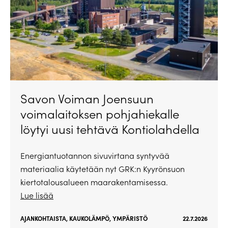
Savon Voiman Joensuun
voimalaitoksen pohjahiekalle
löytyi uusi tehtävä Kontiolahdella
Energiantuotannon sivuvirtana syntyvää
materiaalia käytetään nyt GRK:n Kyyrönsuon
kiertotalousalueen maarakentamisessa.
Lue lisää
AJANKOHTAISTA
,
KAUKOLÄMPÖ
,
YMPÄRISTÖ
22.7.2026