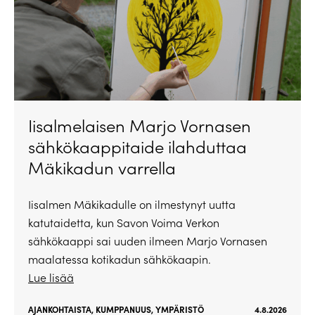
Iisalmelaisen Marjo Vornasen
sähkökaappitaide ilahduttaa
Mäkikadun varrella
Iisalmen Mäkikadulle on ilmestynyt uutta
katutaidetta, kun Savon Voima Verkon
sähkökaappi sai uuden ilmeen Marjo Vornasen
maalatessa kotikadun sähkökaapin.
Lue lisää
AJANKOHTAISTA
,
KUMPPANUUS
,
YMPÄRISTÖ
4.8.2026