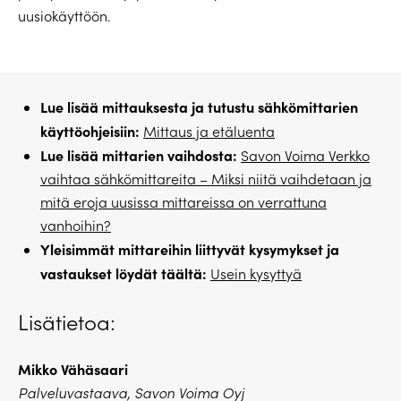
uusiokäyttöön.
Lue lisää mittauksesta ja tutustu sähkömittarien
käyttöohjeisiin:
Mittaus ja etäluenta
Lue lisää mittarien vaihdosta:
Savon Voima Verkko
vaihtaa sähkömittareita – Miksi niitä vaihdetaan ja
mitä eroja uusissa mittareissa on verrattuna
vanhoihin?
Yleisimmät mittareihin liittyvät kysymykset ja
vastaukset löydät täältä:
Usein kysyttyä
Lisätietoa:
Mikko Vähäsaari
Palveluvastaava, Savon Voima Oyj