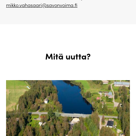
mikko.vahasaari@savonvoima.fi
Mitä uutta?