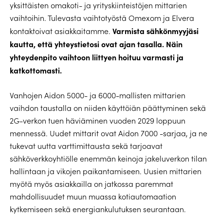
yksittäisten omakoti- ja yrityskiinteistöjen mittarien
vaihtoihin. Tulevasta vaihtotyöstä Omexom ja Elvera
Varmista sähkönmyyjäsi
kontaktoivat asiakkaitamme.
kautta, että yhteystietosi ovat ajan tasalla. Näin
yhteydenpito vaihtoon liittyen hoituu varmasti ja
katkottomasti.
Vanhojen Aidon 5000- ja 6000-mallisten mittarien
vaihdon taustalla on niiden käyttöiän päättyminen sekä
2G-verkon tuen häviäminen vuoden 2029 loppuun
mennessä. Uudet mittarit ovat Aidon 7000 -sarjaa, ja ne
tukevat uutta varttimittausta sekä tarjoavat
sähköverkkoyhtiölle enemmän keinoja jakeluverkon tilan
hallintaan ja vikojen paikantamiseen. Uusien mittarien
myötä myös asiakkailla on jatkossa paremmat
mahdollisuudet muun muassa kotiautomaation
kytkemiseen sekä energiankulutuksen seurantaan.