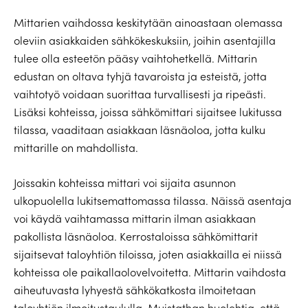
Mittarien vaihdossa keskitytään ainoastaan olemassa
oleviin asiakkaiden sähkökeskuksiin, joihin asentajilla
tulee olla esteetön pääsy vaihtohetkellä. Mittarin
edustan on oltava tyhjä tavaroista ja esteistä, jotta
vaihtotyö voidaan suorittaa turvallisesti ja ripeästi.
Lisäksi kohteissa, joissa sähkömittari sijaitsee lukitussa
tilassa, vaaditaan asiakkaan läsnäoloa, jotta kulku
mittarille on mahdollista.
Joissakin kohteissa mittari voi sijaita asunnon
ulkopuolella lukitsemattomassa tilassa. Näissä asentaja
voi käydä vaihtamassa mittarin ilman asiakkaan
pakollista läsnäoloa. Kerrostaloissa sähkömittarit
sijaitsevat taloyhtiön tiloissa, joten asiakkailla ei niissä
kohteissa ole paikallaolovelvoitetta. Mittarin vaihdosta
aiheutuvasta lyhyestä sähkökatkosta ilmoitetaan
taloyhtiön ilmoitustaululla. Muistathan huolehtia, että