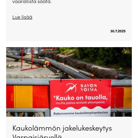
vaarallista säätä.
Lue lisää
30.7.2025
Kaukolämmön jakelukeskeytys
Varpaisjärvellä