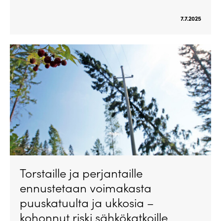
7.7.2025
Torstaille ja perjantaille
ennustetaan voimakasta
puuskatuulta ja ukkosia –
kohonnut riski sähkökatkoille