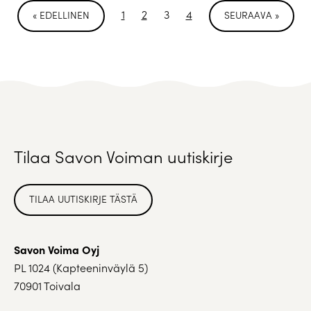
1
2
3
4
« EDELLINEN
SEURAAVA »
Tilaa Savon Voiman uutiskirje
TILAA UUTISKIRJE TÄSTÄ
Savon Voima Oyj
PL 1024 (Kapteeninväylä 5)
70901 Toivala