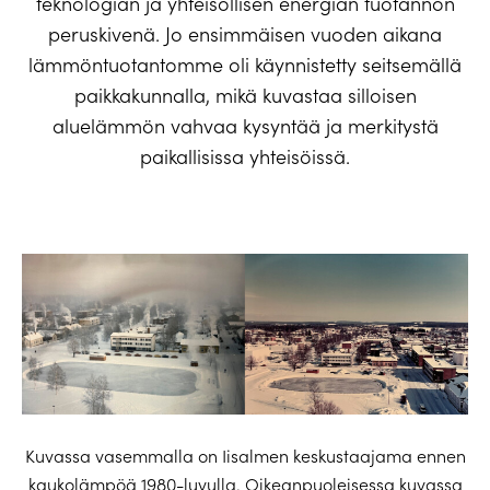
teknologian ja yhteisöllisen energian tuotannon
peruskivenä. Jo ensimmäisen vuoden aikana
lämmöntuotantomme oli käynnistetty seitsemällä
paikkakunnalla, mikä kuvastaa silloisen
aluelämmön vahvaa kysyntää ja merkitystä
paikallisissa yhteisöissä.
Kuvassa vasemmalla on Iisalmen keskustaajama ennen
kaukolämpöä 1980-luvulla. Oikeanpuoleisessa kuvassa