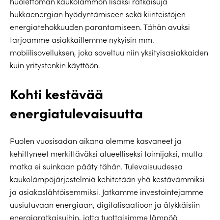
huolettoman kaukolämmön lisäksi ratkaisuja
hukkaenergian hyödyntämiseen sekä kiinteistöjen
energiatehokkuuden parantamiseen. Tähän avuksi
tarjoamme asiakkaillemme nykyisin mm.
mobiilisovelluksen, joka soveltuu niin yksityisasiakkaiden
kuin yritystenkin käyttöön.
Kohti kestävää
energiatulevaisuutta
Puolen vuosisadan aikana olemme kasvaneet ja
kehittyneet merkittäväksi alueelliseksi toimijaksi, mutta
matka ei suinkaan pääty tähän. Tulevaisuudessa
kaukolämpöjärjestelmiä kehitetään yhä kestävämmiksi
ja asiakaslähtöisemmiksi. Jatkamme investointejamme
uusiutuvaan energiaan, digitalisaatioon ja älykkäisiin
energiaratkaisuihin, jotta tuottaisimme lämpöä