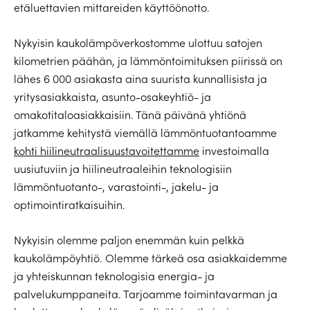
etäluettavien mittareiden käyttöönotto.
Nykyisin kaukolämpöverkostomme ulottuu satojen
kilometrien päähän, ja lämmöntoimituksen piirissä on
lähes 6 000 asiakasta aina suurista kunnallisista ja
yritysasiakkaista, asunto-osakeyhtiö- ja
omakotitaloasiakkaisiin. Tänä päivänä yhtiönä
jatkamme kehitystä viemällä lämmöntuotantoamme
kohti hiilineutraalisuustavoitettamme
investoimalla
uusiutuviin ja hiilineutraaleihin teknologisiin
lämmöntuotanto-, varastointi-, jakelu- ja
optimointiratkaisuihin.
Nykyisin olemme paljon enemmän kuin pelkkä
kaukolämpöyhtiö. Olemme tärkeä osa asiakkaidemme
ja yhteiskunnan teknologisia energia- ja
palvelukumppaneita. Tarjoamme toimintavarman ja