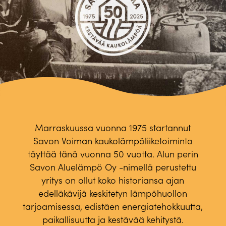
Marraskuussa vuonna 1975 startannut
Savon Voiman kaukolämpöliiketoiminta
täyttää tänä vuonna 50 vuotta. Alun perin
Savon Aluelämpö Oy -nimellä perustettu
yritys on ollut koko historiansa ajan
edelläkävijä keskitetyn lämpöhuollon
tarjoamisessa, edistäen energiatehokkuutta,
paikallisuutta ja kestävää kehitystä.