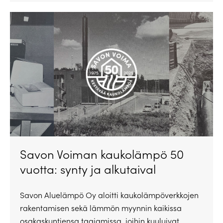
Savon Voiman kaukolämpö 50
vuotta: synty ja alkutaival
Savon Aluelämpö Oy aloitti kaukolämpöverkkojen
rakentamisen sekä lämmön myynnin kaikissa
osakaskuntiensa taajamissa, joihin kuuluivat