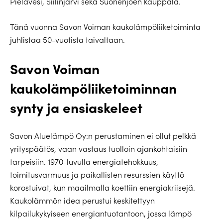
Pielavesi, Siilinjärvi sekä Suonenjoen kauppala.
Tänä vuonna Savon Voiman kaukolämpöliiketoiminta
juhlistaa 50-vuotista taivaltaan.
Savon Voiman
kaukolämpöliiketoiminnan
synty ja ensiaskeleet
Savon Aluelämpö Oy:n perustaminen ei ollut pelkkä
yrityspäätös, vaan vastaus tuolloin ajankohtaisiin
tarpeisiin. 1970-luvulla energiatehokkuus,
toimitusvarmuus ja paikallisten resurssien käyttö
korostuivat, kun maailmalla koettiin energiakriisejä.
Kaukolämmön idea perustui keskitettyyn
kilpailukykyiseen energiantuotantoon, jossa lämpö