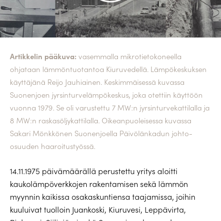
Artikkelin pääkuva:
vasemmalla mikrotietokoneella
ohjataan lämmöntuotantoa Kiuruvedellä. Lämpökeskuksen
käyttäjänä Reijo Jauhiainen. Keskimmäisessä kuvassa
Suonenjoen jyrsinturvelämpökeskus, joka otettiin käyttöön
vuonna 1979. Se oli varustettu 7 MW:n jyrsinturvekattilalla ja
8 MW:n raskasöljykattilalla. Oikeanpuoleisessa kuvassa
Sakari Mönkkönen Suonenjoella Päivölänkadun johto-
osuuden haaroitustyössä.
14.11.1975 päivämäärällä perustettu yritys aloitti
kaukolämpöverkkojen rakentamisen sekä lämmön
myynnin kaikissa osakaskuntiensa taajamissa, joihin
kuuluivat tuolloin Juankoski, Kiuruvesi, Leppävirta,