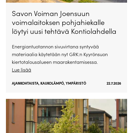
Savon Voiman Joensuun
voimalaitoksen pohjahiekalle
löytyi uusi tehtävä Kontiolahdella
Energiantuotannon sivuvirtana syntyvää
materiaalia käytetään nyt GRK:n Kyyrönsuon
kiertotalousalueen maarakentamisessa.
Lue lisää
AJANKOHTAISTA
,
KAUKOLÄMPÖ
,
YMPÄRISTÖ
22.7.2026