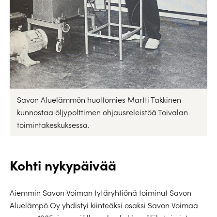
Savon Aluelämmön huoltomies Martti Takkinen
kunnostaa öljypolttimen ohjausreleistöä Toivalan
toimintakeskuksessa.
Kohti nykypäivää
Aiemmin Savon Voiman tytäryhtiönä toiminut Savon
Aluelämpö Oy yhdistyi kiinteäksi osaksi Savon Voimaa