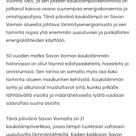
vuonna 1985, ja sen jälkeen kaukolämpöliiketoiminta on
jatkanut kasvua osana suurempaa energiakonsernia ja
omistajapohjaa. Tänä päivänä kaukolämpö on Savon
Voiman alueella johtava lämmitysenergiamuoto ja sen
toiminta nojaa yhä enemmän uusiutuvien ja paikallisten
energialähteiden käyttöön.
50 vuoden matka Savon Voiman kaukolämmön
historiassa on ollut täynnä edistysaskeleita, haasteita ja
onnistumisia. Sen tarina on samalla myös osa koko
toiminta-alueen maakuntien kehitystä. Kaukolämmön
synty ja alkutaival muistuttavat siitä, kuinka pitkälle
tähtäävällä visiolla ja määrätietoisella työllä voidaan
saavuttaa suuria asioita.
Tänä päivänä Savon Voimalla on 21
kaukolämpöverkkoa, joissa lämpö tuotetaan valtaosin
uusiutuvilla lämmönlähteillä. Kaiken kaikkiaan Savon