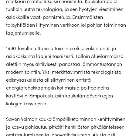
matkaan mahtui lukuisia haasteita. Kaukolämpö oli
tuolloin uutta teknologiaa, ja sen hyötyjen viestiminen
asiakkaille vaati ponnisteluja. Ensimmäisten
taloyhtiöiden liittyminen verkkoon loi pohjan toiminnan
laajentumiselle.
1980-luvulle tultaessa toiminta oli jo vakiintunut, ja
asiakaskunta laajeni tasaisesti. Tällöin Aluelämmössä
alettiin myös aktiivisesti panostaa lämmöntuotannon
modernisointiin. Yksi merkittävimmistä teknologisista
edistysaskeleista oli siirtyminen entistä
energiatehokkaampiin kotimaisia polttoaineita
käyttäviin lämpökeskuksiin kaukolämpöverkkojen
kokojen kasvaessa.
Savon Voiman kaukolämpöliiketoiminnan kehittyminen
ja kasvu pohjautuu pitkälti henkilöstön pitkäjänteiseen
omistautumiseen ja innovatiivisuuteen. Alusta asti