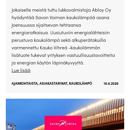
Jokaiselle meistä tuttu lukkovalmistaja Abloy Oy
hyödyntää Savon Voiman kaukolämpöä osana
Joensuussa sijaitsevan tehtaansa
energiaratkaisua. Uusiutuviin energialähteisiin
perustuva kaukolämpö sekä alkuperätakuilla
varmennettu Kauko Vihreä -kaukolämmön
lisätuote tukevat yrityksen vastuullisuustavoitteita
ja energian käytön läpinäkyvyyttä.
Lue lisää
AJANKOHTAISTA
,
ASIAKASTARINAT
,
KAUKOLÄMPÖ
16.6.2026