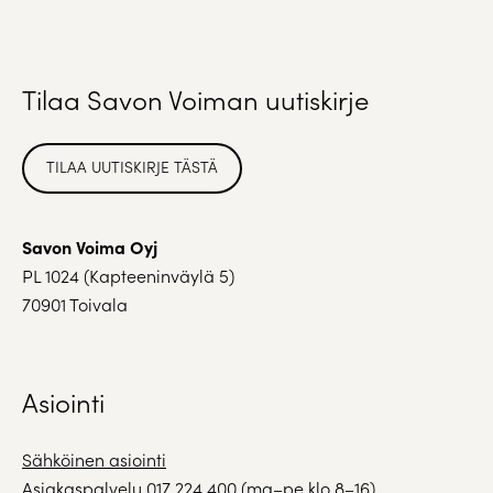
Tilaa Savon Voiman uutiskirje
TILAA UUTISKIRJE TÄSTÄ
Savon Voima Oyj
PL 1024 (Kapteeninväylä 5)
70901 Toivala
Asiointi
Sähköinen asiointi
Asiakaspalvelu
017 224 400
(ma–pe klo 8–16)