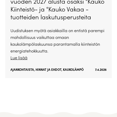
vuoden 2027 alusta osaksi °Kauko
Kiinteistö- ja °Kauko Vakaa -
tuotteiden laskutusperusteita
Uudistuksen myötä asiakkailla on entistä parempi
mahdollisuus vaikuttaa omaan
kaukolämpölaskuunsa parantamalla kiinteistön
energiatehokkuutta.
Lue lisää
AJANKOHTAISTA
,
HINNAT JA EHDOT
,
KAUKOLÄMPÖ
7.4.2026