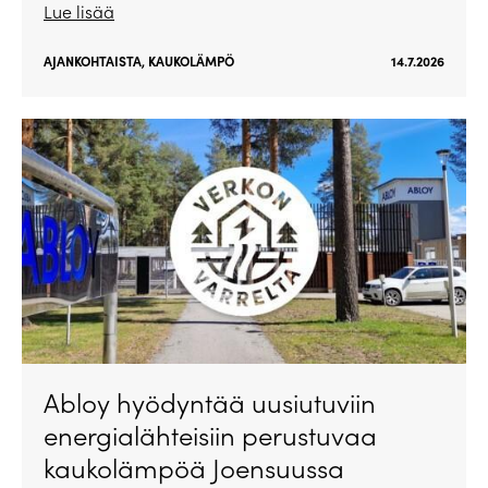
Lue lisää
AJANKOHTAISTA
,
KAUKOLÄMPÖ
14.7.2026
Abloy hyödyntää uusiutuviin
energialähteisiin perustuvaa
kaukolämpöä Joensuussa