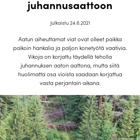
juhannusaattoon
Julkaistu 24.6.2021
Aatun aiheuttamat viat ovat olleet paikka
paikoin hankalia ja paljon konetyötä vaativia.
Vikoja on korjattu täydellä teholla
juhannuksen aaton aattona, mutta siitä
huolimatta osa vioista saadaan korjattua
vasta perjantain aikana.