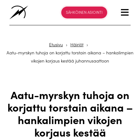
SÄHKÖINEN ASIOINTI
Etusivu
›
Häiriöt
›
Aatu-myrskyn tuhoja on korjattu torstain aikana – hankalimpien
vikojen korjaus kestää juhannusaattoon
Aatu-myrskyn tuhoja on
korjattu torstain aikana –
hankalimpien vikojen
korjaus kestää