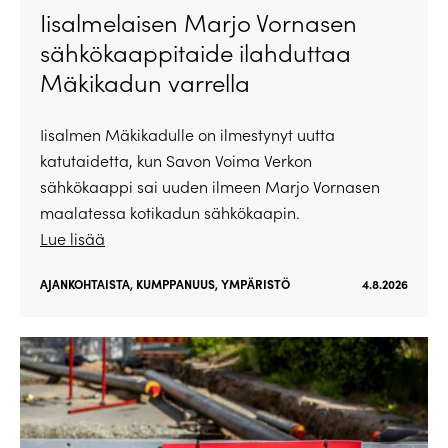
Iisalmelaisen Marjo Vornasen
sähkökaappitaide ilahduttaa
Mäkikadun varrella
Iisalmen Mäkikadulle on ilmestynyt uutta
katutaidetta, kun Savon Voima Verkon
sähkökaappi sai uuden ilmeen Marjo Vornasen
maalatessa kotikadun sähkökaapin.
Lue lisää
AJANKOHTAISTA
,
KUMPPANUUS
,
YMPÄRISTÖ
4.8.2026