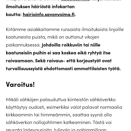
ilmoituksen häiriöstä infokartan
kautta:
hairioinfo.savonvoima.fi
.
Kiitämme asiakkaitamme runsaista ilmoituksista linjoille
kaatuneista puista, mikä on auttanut vikojen
Johdoilla roikkuviin tai niille
paikannuksessa.
kaatuneisiin puihin ei saa koskea eikä ryhtyä itse
raivaamaan. Sekä raivaus- että korjaustyöt ovat
turvallisuussyistä ehdottomasti ammattilaisten työtä.
Varoitus!
Mikäli sähköjen palauduttua kiinteistön sähköverkko
käyttäytyy oudosti, esimerkiksi valot palavat normaalia
kirkkaammin tai himmeämmin, saattaa syynä olla
sähköverkon nollajohtimen katkeaminen. Tästä voi
seurata laitevaurioita, tulipalo ja pahimmillaan