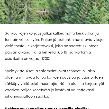
Sähkövikojen korjaus jatkui katkeamatta keskiviikon ja
torstain välisen yön. Paljon jäi kuitenkin haastavia vikoja
vielä torstaille korjattavaksi, joita on saatettu kuntoon
päivän aikana. Tällä hetkellä (klo 19) sähköttömiä
asiakkaita on vajaat 1200.
Syöksyvirtaukset ja salamointi ovat tehneet joillakin
alueilla mittavaa tuhoa katkoen puustoa ja vaurioittaen
sähköpylväitä sekä muuntajia. Näillä alueilla korjaustyöt
vaativat paljon konetyötä ja kestävät valitettavasti
juhannusaattoon saakka.
Pahimmat vikapaikat ovat seuraavilla alueilla: