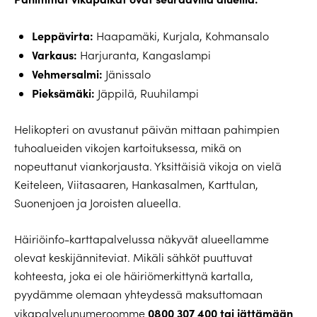
Leppävirta:
Haapamäki, Kurjala, Kohmansalo
Varkaus:
Harjuranta, Kangaslampi
Vehmersalmi:
Jänissalo
Pieksämäki:
Jäppilä, Ruuhilampi
Helikopteri on avustanut päivän mittaan pahimpien
tuhoalueiden vikojen kartoituksessa, mikä on
nopeuttanut viankorjausta. Yksittäisiä vikoja on vielä
Keiteleen, Viitasaaren, Hankasalmen, Karttulan,
Suonenjoen ja Joroisten alueella.
Häiriöinfo-karttapalvelussa näkyvät alueellamme
olevat keskijänniteviat. Mikäli sähköt puuttuvat
kohteesta, joka ei ole häiriömerkittynä kartalla,
pyydämme olemaan yhteydessä maksuttomaan
0800 307 400
tai jättämään
vikapalvelunumeroomme