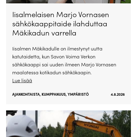
Iisalmelaisen Marjo Vornasen
sähkökaappitaide ilahduttaa
Mäkikadun varrella
Iisalmen Mäkikadulle on ilmestynyt uutta
katutaidetta, kun Savon Voima Verkon
sähkökaappi sai uuden ilmeen Marjo Vornasen
maalatessa kotikadun sähkökaapin.
Lue lisää
AJANKOHTAISTA
,
KUMPPANUUS
,
YMPÄRISTÖ
4.8.2026