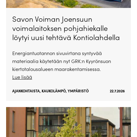
Savon Voiman Joensuun
voimalaitoksen pohjahiekalle
löytyi uusi tehtävä Kontiolahdella
Energiantuotannon sivuvirtana syntyvää
materiaalia käytetään nyt GRK:n Kyyrönsuon
kiertotalousalueen maarakentamisessa.
Lue lisää
AJANKOHTAISTA
,
KAUKOLÄMPÖ
,
YMPÄRISTÖ
22.7.2026