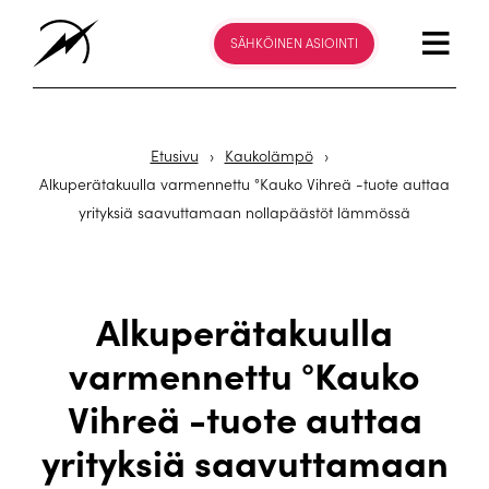
SÄHKÖINEN ASIOINTI
Etusivu
›
Kaukolämpö
›
Alkuperätakuulla varmennettu °Kauko Vihreä -tuote auttaa
yrityksiä saavuttamaan nollapäästöt lämmössä
Alkuperätakuulla
varmennettu °Kauko
Vihreä -tuote auttaa
yrityksiä saavuttamaan