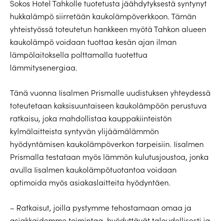
Sokos Hotel Tahkolle tuotetusta jäähdytyksestä syntynyt
hukkalämpö siirretään kaukolämpöverkkoon. Tämän
yhteistyössä toteutetun hankkeen myötä Tahkon alueen
kaukolämpö voidaan tuottaa kesän ajan ilman
lämpölaitoksella polttamalla tuotettua
lämmitysenergiaa.
Tänä vuonna Iisalmen Prismalle uudistuksen yhteydessä
toteutetaan kaksisuuntaiseen kaukolämpöön perustuva
ratkaisu, joka mahdollistaa kauppakiinteistön
kylmälaitteista syntyvän ylijäämälämmön
hyödyntämisen kaukolämpöverkon tarpeisiin. Iisalmen
Prismalla testataan myös lämmön kulutusjoustoa, jonka
avulla Iisalmen kaukolämpötuotantoa voidaan
optimoida myös asiakaslaitteita hyödyntäen.
– Ratkaisut, joilla pystymme tehostamaan omaa ja
asiakkaidemme toimintaa, hyödyttävät taloudellisesti ja