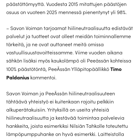
päästöttömyyttä. Vuodesta 2015 mitattujen päästöjen
osuus on vuoteen 2025 mennessä pienentynyt yli 98%.
– Savon Voiman tarjoamat hiilineutraalisuutta edistävät
palvelut ja tuotteet ovat olleet meidän toiminnallemme
tärkeitä, ja ne ovat auttaneet meitä omissa
vastuullisuustavoitteissamme. Viime vuoden aikana
sähkön lisäksi myös kaukolämpö oli Peeässän kohteissa
Timo
100% päästötöntä, PeeÄssän Ylläpitopäällikkö
Paldanius
kommentoi.
Savon Voiman ja PeeÄssän hiilineutraalisuuteen
tähtäävä yhteistyö ei kuitenkaan rajoitu pelkkiin
alkuperätakuisiin. Yrityksillä on useita yhteisiä
hiilineutraalisuutta ja kestävää toimintaa palvelevia
hankkeita, joista esimerkiksi Nilsiän Tahkolle toteutettu
lämpöpumppuhanke on hyvä esimerkki. Laitteistolla