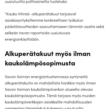
uusiutuvilla polttoaineilla tuotetuksi.
°Kauko Vihreä -alkuperätakuut tarjoavat
asiakasyrityksillemme konkreettisen työkalun
päästötavoitteiden saavuttamiseen lämmön osalta sekä
selkeän tavan raportoida uusiutuvaa
energiankäyttöään.
Alkuperätakuut myös ilman
kaukolämpösopimusta
Savon Voiman energiantuotannossa syntyneitä
alkuperätakuita on mahdollista hankkia myös ilman
Savon Voiman kaukolämpöverkon alueella olevaa
kaukolämpösopimusta. Tämä tarjoaa myös muiden
kaukolämpöverkkojen asiakkaille mahdollisuuden
varmentaa lämmönkulutuksensa uusiutuvilla