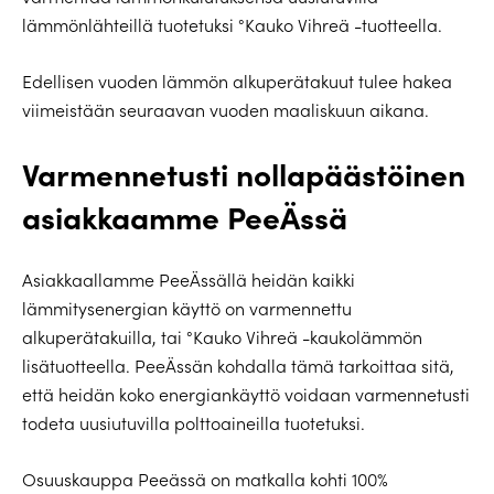
lämmönlähteillä tuotetuksi °Kauko Vihreä -tuotteella.
Edellisen vuoden lämmön alkuperätakuut tulee hakea
viimeistään seuraavan vuoden maaliskuun aikana.
Varmennetusti nollapäästöinen
asiakkaamme PeeÄssä
Asiakkaallamme PeeÄssällä heidän kaikki
lämmitysenergian käyttö on varmennettu
alkuperätakuilla, tai °Kauko Vihreä -kaukolämmön
lisätuotteella. PeeÄssän kohdalla tämä tarkoittaa sitä,
että heidän koko energiankäyttö voidaan varmennetusti
todeta uusiutuvilla polttoaineilla tuotetuksi.
Osuuskauppa Peeässä on matkalla kohti 100%