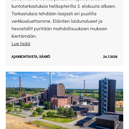
kuntotarkastuksia helikopterilla 3. elokuuta alkaen.
Tarkastuksia tehdään laajasti eri puolilla
verkkoaluettamme. Eläinten laidunalueet ja
hevostallit pyritään mahdollisuuksien mukaan
kiertämään.
Lue lisää
AJANKOHTAISTA
,
SÄHKÖ
24.7.2026