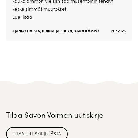
kaukolämmön yleisiin sopimusehtoihin tehdyt
keskeisimmät muutokset.
Lue lisää
AJANKOHTAISTA
,
HINNAT JA EHDOT
,
KAUKOLÄMPÖ
21.7.2026
Tilaa Savon Voiman uutiskirje
TILAA UUTISKIRJE TÄSTÄ