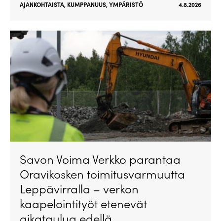
AJANKOHTAISTA
,
KUMPPANUUS
,
YMPÄRISTÖ
4.8.2026
Savon Voima Verkko parantaa
Oravikosken toimitusvarmuutta
Leppävirralla – verkon
kaapelointityöt etenevät
aikataulua edellä