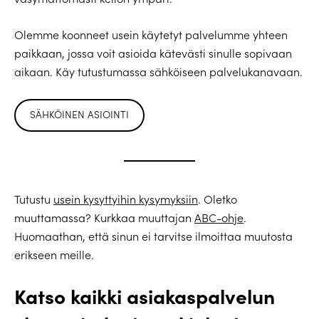
Olemme koonneet usein käytetyt palvelumme yhteen
paikkaan, jossa voit asioida kätevästi sinulle sopivaan
aikaan. Käy tutustumassa sähköiseen palvelukanavaan.
SÄHKÖINEN ASIOINTI
Tutustu
usein kysyttyihin kysymyksiin
. Oletko
muuttamassa? Kurkkaa muuttajan
ABC-ohje
.
Huomaathan, että sinun ei tarvitse ilmoittaa muutosta
erikseen meille.
Katso kaikki asiakaspalvelun