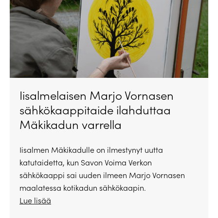
Iisalmelaisen Marjo Vornasen
sähkökaappitaide ilahduttaa
Mäkikadun varrella
Iisalmen Mäkikadulle on ilmestynyt uutta
katutaidetta, kun Savon Voima Verkon
sähkökaappi sai uuden ilmeen Marjo Vornasen
maalatessa kotikadun sähkökaapin.
Lue lisää