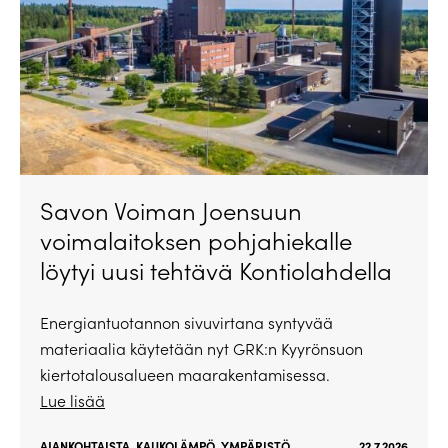
Savon Voiman Joensuun
voimalaitoksen pohjahiekalle
löytyi uusi tehtävä Kontiolahdella
Energiantuotannon sivuvirtana syntyvää
materiaalia käytetään nyt GRK:n Kyyrönsuon
kiertotalousalueen maarakentamisessa.
Lue lisää
AJANKOHTAISTA
,
KAUKOLÄMPÖ
,
YMPÄRISTÖ
22.7.2026