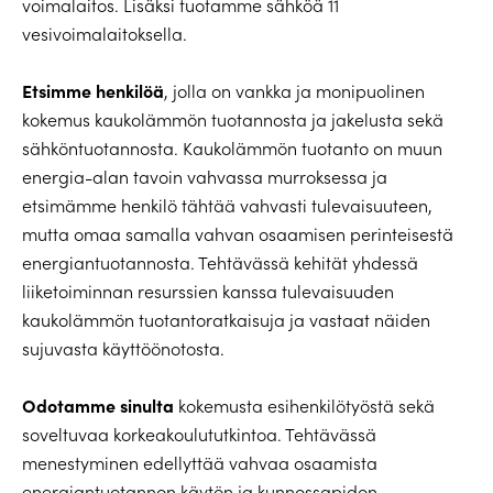
voimalaitos. Lisäksi tuotamme sähköä 11
vesivoimalaitoksella.
Etsimme henkilöä
, jolla on vankka ja monipuolinen
kokemus kaukolämmön tuotannosta ja jakelusta sekä
sähköntuotannosta. Kaukolämmön tuotanto on muun
energia-alan tavoin vahvassa murroksessa ja
etsimämme henkilö tähtää vahvasti tulevaisuuteen,
mutta omaa samalla vahvan osaamisen perinteisestä
energiantuotannosta. Tehtävässä kehität yhdessä
liiketoiminnan resurssien kanssa tulevaisuuden
kaukolämmön tuotantoratkaisuja ja vastaat näiden
sujuvasta käyttöönotosta.
Odotamme sinulta
kokemusta esihenkilötyöstä sekä
soveltuvaa korkeakoulututkintoa. Tehtävässä
menestyminen edellyttää vahvaa osaamista
energiantuotannon käytön ja kunnossapidon