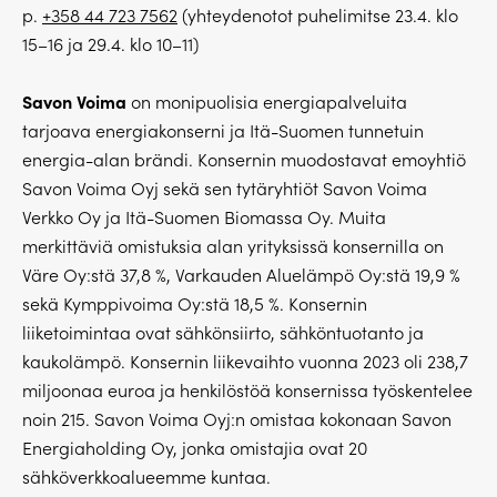
p.
+358 44 723 7562
(yhteydenotot puhelimitse 23.4. klo
15–16 ja 29.4. klo 10–11)
Savon Voima
on monipuolisia energiapalveluita
tarjoava energiakonserni ja Itä-Suomen tunnetuin
energia-alan brändi. Konsernin muodostavat emoyhtiö
Savon Voima Oyj sekä sen tytäryhtiöt Savon Voima
Verkko Oy ja Itä-Suomen Biomassa Oy. Muita
merkittäviä omistuksia alan yrityksissä konsernilla on
Väre Oy:stä 37,8 %, Varkauden Aluelämpö Oy:stä 19,9 %
sekä Kymppivoima Oy:stä 18,5 %. Konsernin
liiketoimintaa ovat sähkönsiirto, sähköntuotanto ja
kaukolämpö. Konsernin liikevaihto vuonna 2023 oli 238,7
miljoonaa euroa ja henkilöstöä konsernissa työskentelee
noin 215. Savon Voima Oyj:n omistaa kokonaan Savon
Energiaholding Oy, jonka omistajia ovat 20
sähköverkkoalueemme kuntaa.