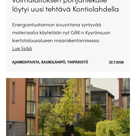
löytyi uusi tehtävä Kontiolahdella
Energiantuotannon sivuvirtana syntyvää
materiaalia käytetään nyt GRK:n Kyyrönsuon
kiertotalousalueen maarakentamisessa.
Lue lisää
AJANKOHTAISTA
,
KAUKOLÄMPÖ
,
YMPÄRISTÖ
22.7.2026