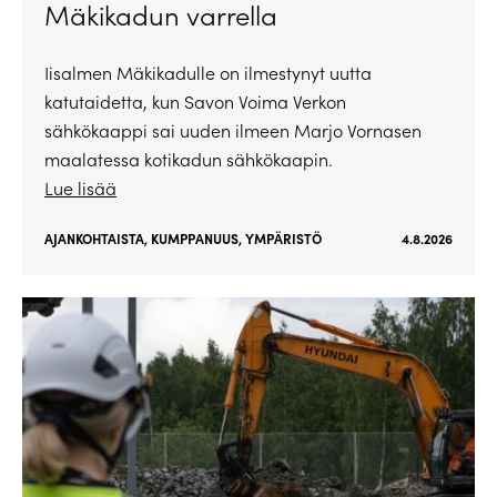
Mäkikadun varrella
Iisalmen Mäkikadulle on ilmestynyt uutta
katutaidetta, kun Savon Voima Verkon
sähkökaappi sai uuden ilmeen Marjo Vornasen
maalatessa kotikadun sähkökaapin.
Lue lisää
AJANKOHTAISTA
,
KUMPPANUUS
,
YMPÄRISTÖ
4.8.2026