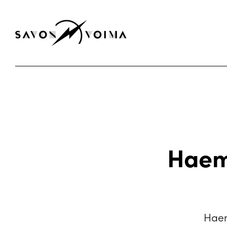
Haem
Haem