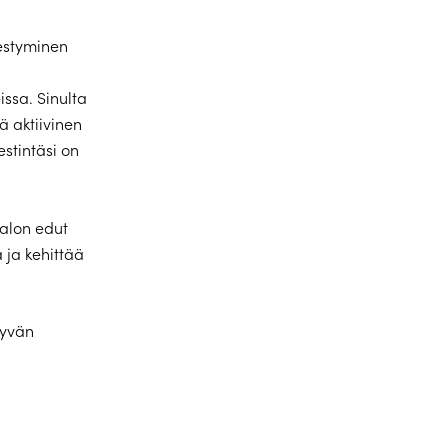
estyminen
issa. Sinulta
ä aktiivinen
estintäsi on
talon edut
 ja kehittää
tyvän