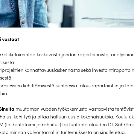
i vastaat
koliiketoimintaa koskevasta johdon raportoinnista, analysoinn
isesta
tiprojektien kannattavuuslaskennasta sekä investointiraportoi
isestä
rosessien kehittämisestä suhteessa talousraportointiin ja tal
ihin
inulta
muutaman vuoden työkokemusta vastaavista tehtävist
halusi kehittyä ja ottaa haltuun uusia kokonaisuuksia. Koulutuks
M (laskentatoimi ja rahoitus) tai tuotantotalouden DI. Sähköm
kotoiminnan valvontamallin tuntemuksesta on sinulle etua.