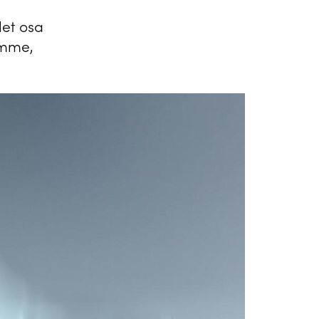
let osa
ämme,