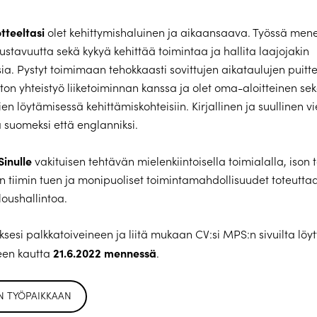
tteeltasi
olet kehittymishaluinen ja aikaansaava. Työssä men
ustavuutta sekä kykyä kehittää toimintaa ja hallita laajojakin
ia. Pystyt toimimaan tehokkaasti sovittujen aikataulujen puitte
on yhteistyö liiketoiminnan kanssa ja olet oma-aloitteinen sek
en löytämisessä kehittämiskohteisiin. Kirjallinen ja suullinen vi
 suomeksi että englanniksi.
inulle
vakituisen tehtävän mielenkiintoisella toimialalla, ison 
 tiimin tuen ja monipuoliset toimintamahdollisuudet toteuttaa
oushallintoa.
sesi palkkatoiveineen ja liitä mukaan CV:si MPS:n sivuilta löy
21.6.2022 mennessä
een kautta
.
N TYÖPAIKKAAN