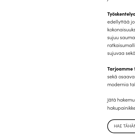
Työskentelyo
edellyttää jo
kokonaisuuks
sujuu saumat
ratkaisumalli
sujuvaa sekä
Tarjoamme S
sekä osaavan
modernia tal
Jätä hakemuk
hakupainikk
HAE TÄHÄ