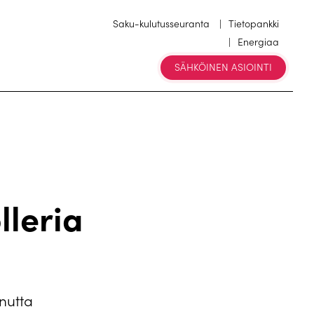
Saku-kulutusseuranta
Tietopankki
Energiaa
SÄHKÖINEN ASIOINTI
leria
nutta