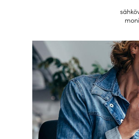
sähköv
moni