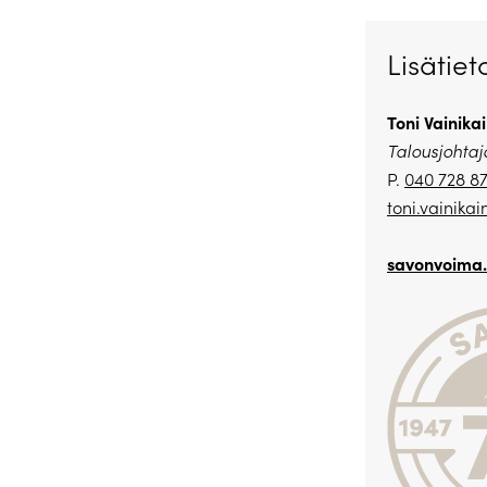
Lisätiet
Toni Vainika
Talousjohtaj
P.
040 728 8
toni.vainika
savonvoima.