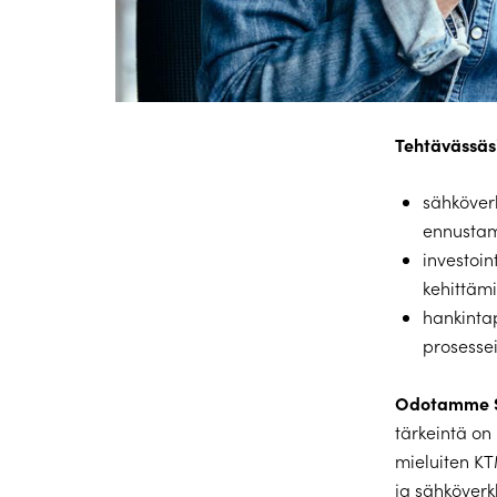
Tehtävässäs
sähköverk
ennustam
investoin
kehittäm
hankintap
prosesse
Odotamme S
tärkeintä on 
mieluiten KT
ja sähköverk