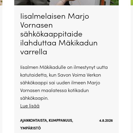
Iisalmelaisen Marjo
Vornasen
sähkökaappitaide
ilahduttaa Mäkikadun
varrella
Iisalmen Mäkikadulle on ilmestynyt uutta
katutaidetta, kun Savon Voima Verkon
sähkökaappi sai uuden ilmeen Marjo
Vornasen maalatessa kotikadun
sähkökaapin.
Lue lisää
AJANKOHTAISTA
,
KUMPPANUUS
,
4.8.2026
YMPÄRISTÖ