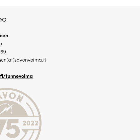
oa
inen
a
769
inen(at)savonvoima.fi
fi/tunnevoima