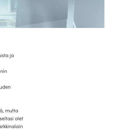
ista ja
nnin
ouden
ä, mutta
eltasi olet
arkkinalain