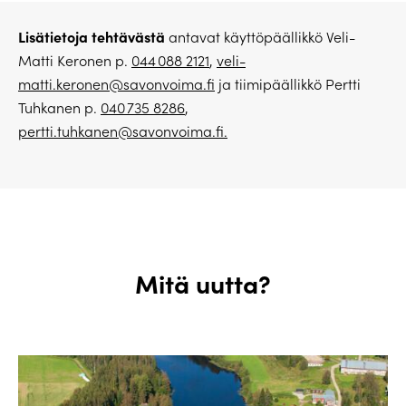
Lisätietoja
tehtävästä
antavat käyttöpäällikkö Veli-
Matti Keronen p.
044 088 2121
,
veli-
matti.keronen@savonvoima.fi
ja tiimipäällikkö Pertti
Tuhkanen p.
040 735 8286
,
pertti.tuhkanen@savonvoima.fi.
Mitä uutta?