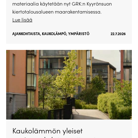
materiaalia käytetään nyt GRK:n Kyyrönsuon
kiertotalousalueen maarakentamisessa.
Lue lisää
AJANKOHTAISTA
,
KAUKOLÄMPÖ
,
YMPÄRISTÖ
22.7.2026
Kaukolämmön yleiset