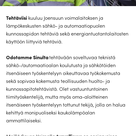
Tehtäviisi
kuuluu Joensuun voimalaitoksen ja
lämpökeskusten sähkö- ja automaatiopuolen
kunnossapidon tehtäviä sekä energiantuotantolaitosten
käyttöön liittyviä tehtäviä.
Odotamme Sinulta
tehtävään soveltuvaa teknistä
sähkö-/automaatioalan koulutusta ja sähkötöiden
itsenäiseen työskentelyyn oikeuttavaa työkokemusta
sekä sopivaa kokemusta teollisuuden huolto- ja
kunnossapitotehtävistä. Olet vastuuntuntoinen
tiimityöskentelijä, mutta myös oma-aloitteinen
itsenäiseen työskentelyyn tottunut tekijä, jolla on halua
kehittyä monipuoliseksi kaukolämpöalan
ammattilaiseksi.