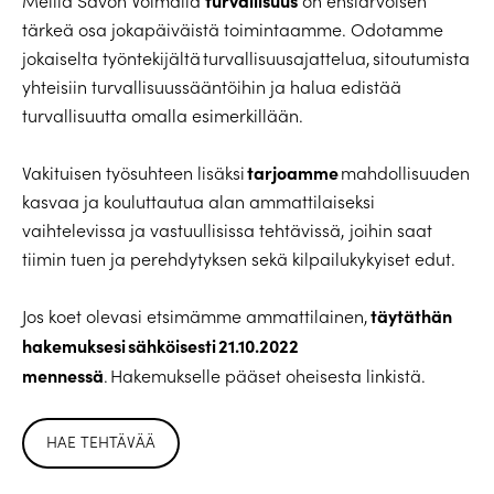
turvallisuus
Meillä Savon Voimalla
on ensiarvoisen
tärkeä osa jokapäiväistä toimintaamme. Odotamme
jokaiselta työntekijältä turvallisuusajattelua, sitoutumista
yhteisiin turvallisuussääntöihin ja halua edistää
turvallisuutta omalla esimerkillään.
tarjoamme
Vakituisen työsuhteen lisäksi
mahdollisuuden
kasvaa ja kouluttautua alan ammattilaiseksi
vaihtelevissa ja vastuullisissa tehtävissä, joihin saat
tiimin tuen ja perehdytyksen sekä kilpailukykyiset edut.
täytäthän
Jos koet olevasi etsimämme ammattilainen,
hakemuksesi sähköisesti 21.10.2022
mennessä
. Hakemukselle pääset oheisesta linkistä.
HAE TEHTÄVÄÄ