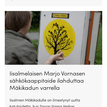
Iisalmelaisen Marjo Vornasen
sähkökaappitaide ilahduttaa
Mäkikadun varrella
Iisalmen Mäkikadulle on ilmestynyt uutta
katutaidetta, kun Savon Voima Verkon