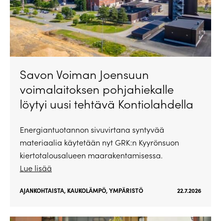
Savon Voiman Joensuun
voimalaitoksen pohjahiekalle
löytyi uusi tehtävä Kontiolahdella
Energiantuotannon sivuvirtana syntyvää
materiaalia käytetään nyt GRK:n Kyyrönsuon
kiertotalousalueen maarakentamisessa.
Lue lisää
AJANKOHTAISTA
,
KAUKOLÄMPÖ
,
YMPÄRISTÖ
22.7.2026