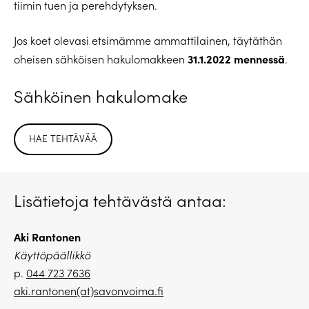
tiimin tuen ja perehdytyksen.
Jos koet olevasi etsimämme ammattilainen, täytäthän
31.1.2022 mennessä
oheisen sähköisen hakulomakkeen
.
Sähköinen hakulomake
HAE TEHTÄVÄÄ
Lisätietoja tehtävästä antaa:
Aki Rantonen
Käyttöpäällikkö
p.
044 723 7636
aki.rantonen(at)savonvoima.fi