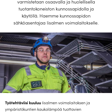
varmistetaan osaavalla ja huolellisella
tuotantokoneiston kunnossapidolla ja
käytöllä. Haemme kunnossapidon
sähköasentajaa Iisalmen voimalaitokselle.
Työtehtäviisi kuuluu
Iisalmen voimalaitoksen ja
ympäristökuntien kaukolämpöä tuottavien