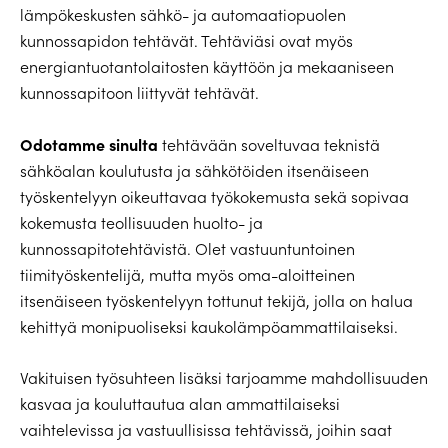
lämpökeskusten sähkö- ja automaatiopuolen
kunnossapidon tehtävät. Tehtäviäsi ovat myös
energiantuotantolaitosten käyttöön ja mekaaniseen
kunnossapitoon liittyvät tehtävät.
Odotamme sinulta
tehtävään soveltuvaa teknistä
sähköalan koulutusta ja sähkötöiden itsenäiseen
työskentelyyn oikeuttavaa työkokemusta sekä sopivaa
kokemusta teollisuuden huolto- ja
kunnossapitotehtävistä. Olet vastuuntuntoinen
tiimityöskentelijä, mutta myös oma-aloitteinen
itsenäiseen työskentelyyn tottunut tekijä, jolla on halua
kehittyä monipuoliseksi kaukolämpöammattilaiseksi.
Vakituisen työsuhteen lisäksi tarjoamme mahdollisuuden
kasvaa ja kouluttautua alan ammattilaiseksi
vaihtelevissa ja vastuullisissa tehtävissä, joihin saat