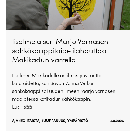
Iisalmelaisen Marjo Vornasen
sähkökaappitaide ilahduttaa
Mäkikadun varrella
Iisalmen Mäkikadulle on ilmestynyt uutta
katutaidetta, kun Savon Voima Verkon
sähkökaappi sai uuden ilmeen Marjo Vornasen
maalatessa kotikadun sähkökaapin.
Lue lisää
AJANKOHTAISTA
,
KUMPPANUUS
,
YMPÄRISTÖ
4.8.2026