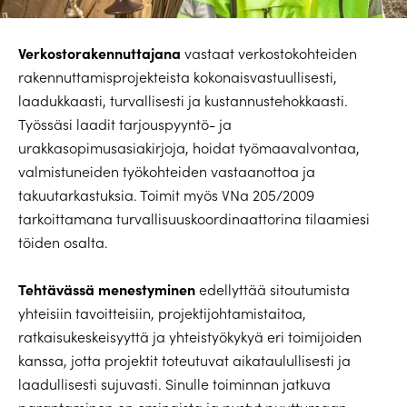
Verkostorakennuttajana
vastaat verkostokohteiden
rakennuttamisprojekteista kokonaisvastuullisesti,
laadukkaasti, turvallisesti ja kustannustehokkaasti.
Työssäsi laadit tarjouspyyntö- ja
urakkasopimusasiakirjoja, hoidat työmaavalvontaa,
valmistuneiden työkohteiden vastaanottoa ja
takuutarkastuksia. Toimit myös VNa 205/2009
tarkoittamana turvallisuuskoordinaattorina tilaamiesi
töiden osalta.
Tehtävässä menestyminen
edellyttää sitoutumista
yhteisiin tavoitteisiin, projektijohtamistaitoa,
ratkaisukeskeisyyttä ja yhteistyökykyä eri toimijoiden
kanssa, jotta projektit toteutuvat aikataulullisesti ja
laadullisesti sujuvasti. Sinulle toiminnan jatkuva