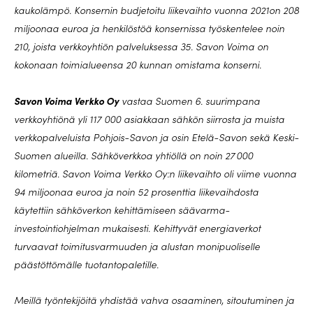
kaukolämpö. Konsernin budjetoitu liikevaihto vuonna 2021on 208
miljoonaa euroa ja henkilöstöä konsernissa työskentelee noin
210, joista verkkoyhtiön palveluksessa 35. Savon Voima on
kokonaan toimialueensa 20 kunnan omistama konserni.
Savon Voima Verkko Oy
vastaa Suomen 6. suurimpana
verkkoyhtiönä yli 117 000 asiakkaan sähkön siirrosta ja muista
verkkopalveluista Pohjois-Savon ja osin Etelä-Savon sekä Keski-
Suomen alueilla. Sähköverkkoa yhtiöllä on noin 27 000
kilometriä. Savon Voima Verkko Oy:n liikevaihto oli viime vuonna
94 miljoonaa euroa ja noin 52 prosenttia liikevaihdosta
käytettiin sähköverkon kehittämiseen säävarma-
investointiohjelman mukaisesti. Kehittyvät energiaverkot
turvaavat toimitusvarmuuden ja alustan monipuoliselle
päästöttömälle tuotantopaletille.
Meillä työntekijöitä yhdistää vahva osaaminen, sitoutuminen ja