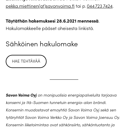
pekka.miettinen(at)savonvoima.fi
tai p.
044 723 7424
.
Täytäthän hakemuksesi 28.6.2021 mennessä
.
Hakulomakkeelle pääset oheisesta linkistä.
Sähköinen hakulomake
HAE TEHTÄVÄÄ
Savon Voima Oyj
on monipuolisia energiapalveluita tarjoava
konserni ja Itä-Suomen tunnetuin energia-alan brändi.
Konsernin muodostavat emoyhtiö Savon Voima Oyj sekä sen
tytäryhtiöt Savon Voima Verkko Oy ja Savon Voima Joensuu Oy.
Konsernin liiketoimintaa ovat sähkönsiirto, sähköntuotanto ja