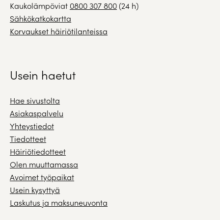
Kaukolämpöviat
0800 307 800
(24 h)
Sähkökatkokartta
Korvaukset häiriötilanteissa
Usein haetut
Hae sivustolta
Asiakaspalvelu
Yhteystiedot
Tiedotteet
Häiriötiedotteet
Olen muuttamassa
Avoimet työpaikat
Usein kysyttyä
Laskutus ja maksuneuvonta