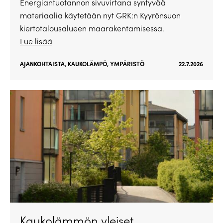
Energiantuotannon sivuvirtana syntyvää
materiaalia käytetään nyt GRK:n Kyyrönsuon
kiertotalousalueen maarakentamisessa.
Lue lisää
AJANKOHTAISTA
,
KAUKOLÄMPÖ
,
YMPÄRISTÖ
22.7.2026
Kaukolämmön yleiset