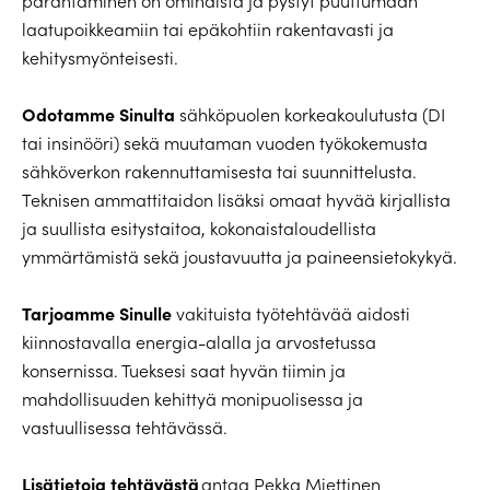
parantaminen on ominaista ja pystyt puuttumaan
laatupoikkeamiin tai epäkohtiin rakentavasti ja
kehitysmyönteisesti.
Odotamme Sinulta
sähköpuolen korkeakoulutusta (DI
tai insinööri) sekä muutaman vuoden työkokemusta
sähköverkon rakennuttamisesta tai suunnittelusta.
Teknisen ammattitaidon lisäksi omaat hyvää kirjallista
ja suullista esitystaitoa, kokonaistaloudellista
ymmärtämistä sekä joustavuutta ja paineensietokykyä.
Tarjoamme Sinulle
vakituista työtehtävää aidosti
kiinnostavalla energia-alalla ja arvostetussa
konsernissa. Tueksesi saat hyvän tiimin ja
mahdollisuuden kehittyä monipuolisessa ja
vastuullisessa tehtävässä.
Lisätietoja tehtävästä
antaa Pekka Miettinen