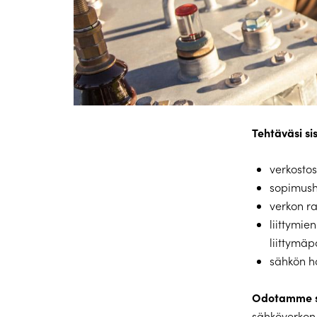
Tehtäväsi s
verkostos
sopimush
verkon ra
liittymie
liittymäp
sähkön h
Odotamme s
sähköverkon 