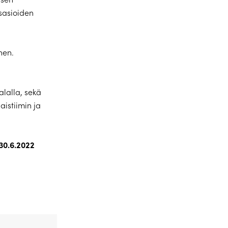
usasioiden
nen.
alalla, sekä
aistiimin ja
30.6.2022