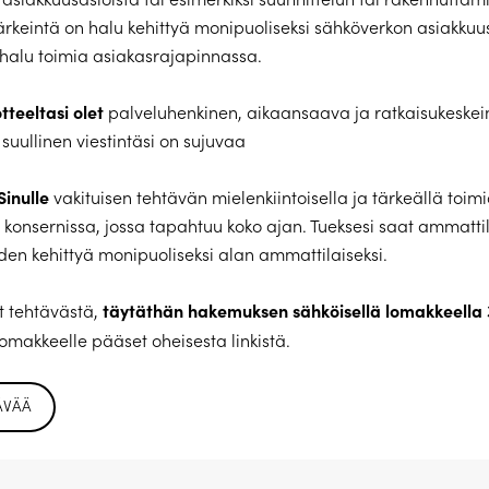
Tärkeintä on halu kehittyä monipuoliseksi sähköverkon asiakku
a halu toimia asiakasrajapinnassa.
tteeltasi olet
palveluhenkinen, aikaansaava ja ratkaisukeskei
a suullinen viestintäsi on sujuvaa
inulle
vakituisen tehtävän mielenkiintoisella ja tärkeällä toimi
 konsernissa, jossa tapahtuu koko ajan. Tueksesi saat ammattil
en kehittyä monipuoliseksi alan ammattilaiseksi.
täytäthän hakemuksen sähköisellä lomakkeella 
it tehtävästä,
Lomakkeelle pääset oheisesta linkistä.
ÄVÄÄ