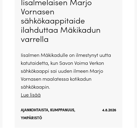
Iisalmelaisen Marjo
Vornasen
sähkökaappitaide
ilahduttaa Mäkikadun
varrella
Iisalmen Mäkikadulle on ilmestynyt uutta
katutaidetta, kun Savon Voima Verkon
sähkökaappi sai uuden ilmeen Marjo
Vornasen maalatessa kotikadun
sähkökaapin.
Lue lisää
AJANKOHTAISTA
,
KUMPPANUUS
,
4.8.2026
YMPÄRISTÖ