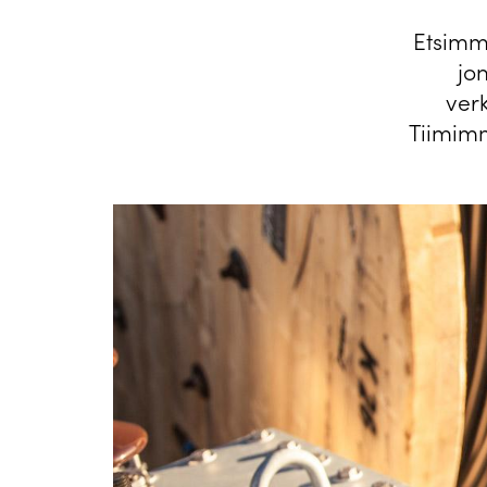
Etsimm
jon
ver
Tiimimm