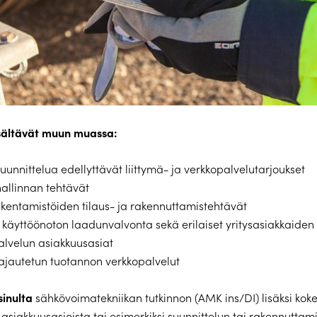
isältävät muun muassa:
uunnittelua edellyttävät liittymä- ja verkkopalvelutarjoukset
allinnan tehtävät
kentamistöiden tilaus- ja rakennuttamistehtävät
n käyttöönoton laadunvalvonta sekä erilaiset yritysasiakkaiden 
alvelun asiakkuusasiat
ajautetun tuotannon verkkopalvelut
inulta
sähkövoimatekniikan tutkinnon (AMK ins/DI) lisäksi ko
asiakkuusasioista tai esimerkiksi suunnittelun tai rakennuttam