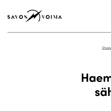
Etusi
Haemm
sä