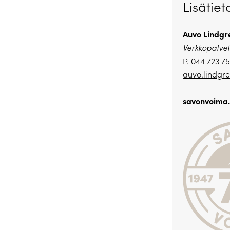
Lisätiet
Auvo Lindgr
Verkkopalvel
P.
044 723 7
auvo.lindgre
savonvoima.