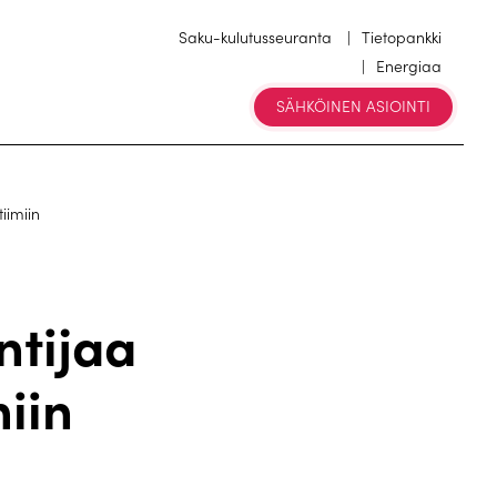
Saku-kulutusseuranta
Tietopankki
Energiaa
SÄHKÖINEN ASIOINTI
iimiin
ntijaa
iin