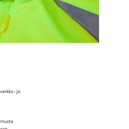
verkko- ja
kemusta
isen