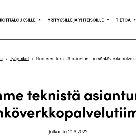
KOTITALOUKSILLE
YRITYKSILLE JA YHTEISÖILLE
TIETOA
vu
›
Työpaikat
›
Haemme teknistä asiantuntijaa sähköverkkopalvelut
e teknistä asiantu
hköverkkopalvelutiim
Julkaistu 10.6.2022