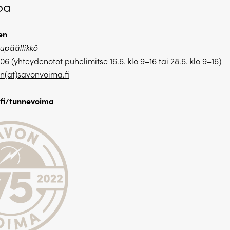
oa
en
upäällikkö
506
(yhteydenotot puhelimitse 16.6. klo 9–16 tai 28.6. klo 9–16)
n(at)savonvoima.fi
fi/tunnevoima