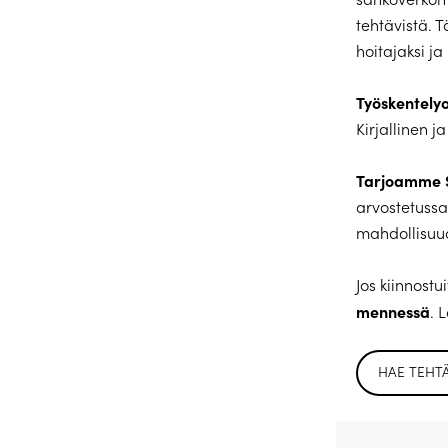
tehtävistä. 
hoitajaksi j
Työskentelyo
Kirjallinen j
Tarjoamme S
arvostetussa
mahdollisuud
Jos kiinnostu
mennessä
. 
HAE TEHT