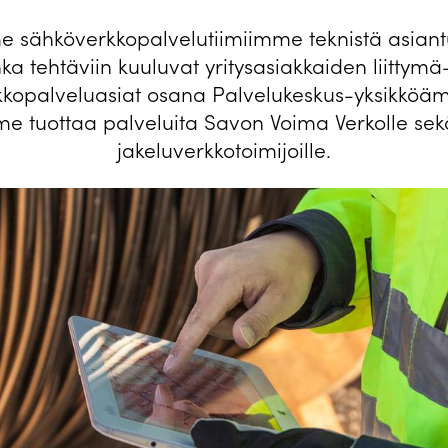
e sähköverkkopalvelutiimiimme teknistä asiantu
ka tehtäviin kuuluvat yritysasiakkaiden liittymä
kkopalveluasiat osana Palvelukeskus-yksikköä
e tuottaa palveluita Savon Voima Verkolle sek
jakeluverkkotoimijoille.