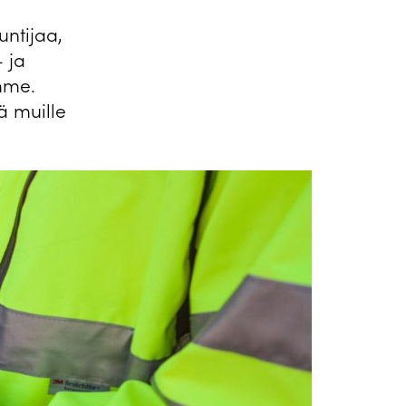
ntijaa,
- ja
mme.
ä muille