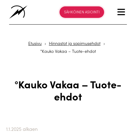
SÄHKÖINEN ASIOINTI
Etusivu
›
Hinnastot ja sopimusehdot
›
°Kauko Vakaa – Tuote-ehdot
°Kauko Vakaa – Tuote-
ehdot
1.1.2025 alkaen