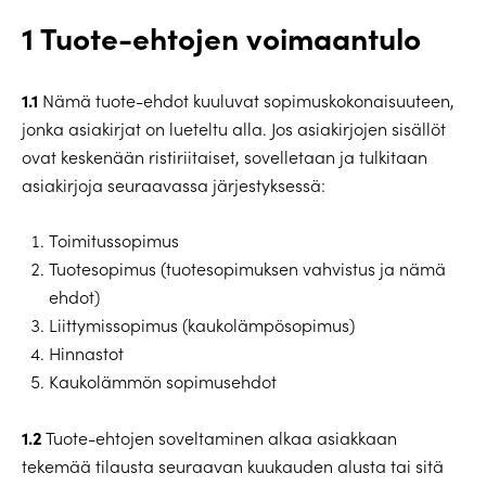
1 Tuote-ehtojen voimaantulo
1.1
Nämä tuote-ehdot kuuluvat sopimuskokonaisuuteen,
jonka asiakirjat on lueteltu alla. Jos asiakirjojen sisällöt
ovat keskenään ristiriitaiset, sovelletaan ja tulkitaan
asiakirjoja seuraavassa järjestyksessä:
Toimitussopimus
Tuotesopimus (tuotesopimuksen vahvistus ja nämä
ehdot)
Liittymissopimus (kaukolämpösopimus)
Hinnastot
Kaukolämmön sopimusehdot
1.2
Tuote-ehtojen soveltaminen alkaa asiakkaan
tekemää tilausta seuraavan kuukauden alusta tai sitä