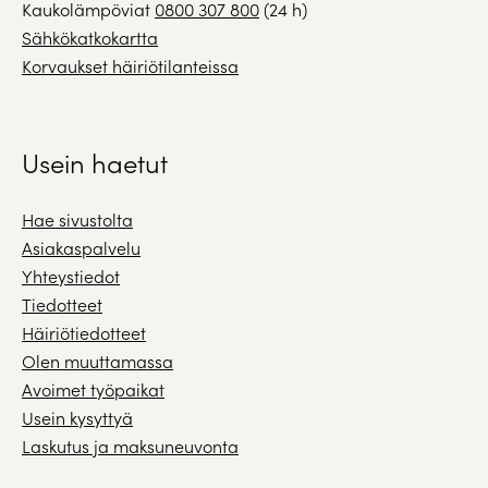
Kaukolämpöviat
0800 307 800
(24 h)
Sähkökatkokartta
Korvaukset häiriötilanteissa
Usein haetut
Hae sivustolta
Asiakaspalvelu
Yhteystiedot
Tiedotteet
Häiriötiedotteet
Olen muuttamassa
Avoimet työpaikat
Usein kysyttyä
Laskutus ja maksuneuvonta