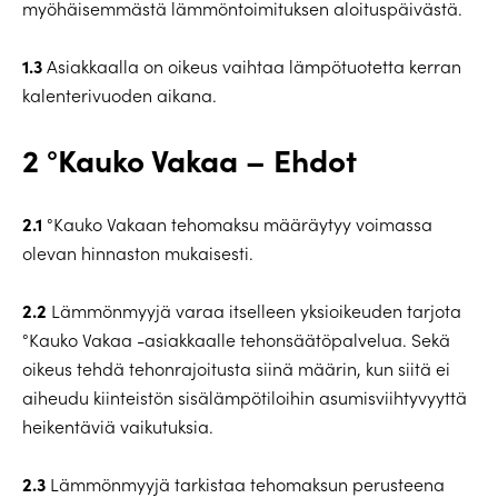
myöhäisemmästä lämmöntoimituksen aloituspäivästä.
1.3
Asiakkaalla on oikeus vaihtaa lämpötuotetta kerran
kalenterivuoden aikana.
2 °Kauko Vakaa – Ehdot
2.1
°Kauko Vakaan tehomaksu määräytyy voimassa
olevan hinnaston mukaisesti.
2.2
Lämmönmyyjä varaa itselleen yksioikeuden tarjota
°Kauko Vakaa -asiakkaalle tehonsäätöpalvelua. Sekä
oikeus tehdä tehonrajoitusta siinä määrin, kun siitä ei
aiheudu kiinteistön sisälämpötiloihin asumisviihtyvyyttä
heikentäviä vaikutuksia.
2.3
Lämmönmyyjä tarkistaa tehomaksun perusteena