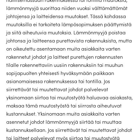
lämmönmyyjä suorittaa niiden vuoksi välttämättömät
johtojensa ja laitteidensa muutokset. Tässä kohdassa
muutoksilla ei tarkoiteta lämpösopimuksen päättymistä
ja siitä aiheutuvia muutoksia. Lämmönmyyjä poistaa
johtonsa ja laitteensa purettavista rakennuksista, mutta
on oikeutettu asentamaan muita asiakkaita varten
rakennetut johdot ja laitteet purettujen rakennusten
tilalle rakennettaviin uusiin rakennuksiin tai muuhun
sopijapuolten yhteisesti hyväksymään paikkaan
asianomaisessa rakennuksessa tai tontilla. Jos
siirrettävät tai muutettavat johdot palvelevat
yksinomaan siirtoa tai muutostyötä haluavaa asiakasta,
maksaa tämä muutostyöstä tai siirrosta aiheutuvat
kustannukset. Yksinomaan muita asiakkaita varten
asennetut johdot lämmönmyyjä siirtää tai muuttaa
kustannuksellaan. Jos siirrettävät tai muutettavat johdot
tai laitteet palvelevat myös siirtoa tai muutostyötä