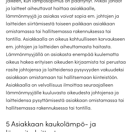
jälkeen, kun lämpösopimus on päättynyt. Mikäli johdot
ja laitteet aiheuttavat haittaa asiakkaalle,
lämmönmyyjä ja asiakas voivat sopia em. johtojen ja
laitteiden siirtämisestä toiseen paikkaan asiakkaan
omistamassa tai hallitsemassa rakennuksessa tai
tontilla. Asiakkaalla on oikeus kohtuulliseen korvaukseen
em. johtojen ja laitteiden aiheuttamasta haitasta.
Lämmönmyyjällä on asiakasta enempää kuulematta
oikeus hakea erityisen oikeuden kirjaamista tai perustaa
rasite johtojensa ja laitteidensa pysyvyyden vakuudeksi
asiakkaan omistamaan tai hallitsemaan kiinteistöön.
Asiakkaalla on velvollisuus ilmoittaa seuraajalleen
lämmönmyyjälle kuuluvasta oikeudesta johtojensa ja
laitteidensa pysyttämisestä asiakkaan omistamassa tai
hallitsemassa rakennuksessa tai tontilla.
5 Asiakkaan kaukolämpö- ja