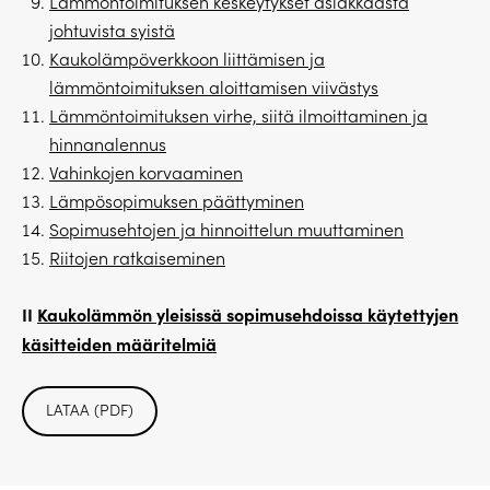
Lämmöntoimituksen keskeytykset asiakkaasta
johtuvista syistä
Kaukolämpöverkkoon liittämisen ja
lämmöntoimituksen aloittamisen viivästys
Lämmöntoimituksen virhe, siitä ilmoittaminen ja
hinnanalennus
Vahinkojen korvaaminen
Lämpösopimuksen päättyminen
Sopimusehtojen ja hinnoittelun muuttaminen
Riitojen ratkaiseminen
II
Kaukolämmön yleisissä sopimusehdoissa käytettyjen
käsitteiden määritelmiä
LATAA (PDF)