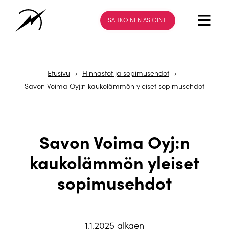
SÄHKÖINEN ASIOINTI
Etusivu
›
Hinnastot ja sopimusehdot
›
Savon Voima Oyj:n kaukolämmön yleiset sopimusehdot
Savon Voima Oyj:n
kaukolämmön yleiset
sopimusehdot
1.1.2025 alkaen