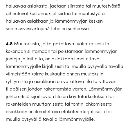
haluavaa asiakasta, jaetaan siirrosta tai muutostyöstä
aiheutuvat kustannukset siirtoa tai muutostyötä
haluavan asiakkaan ja lämmönmyyjän kesken
sopimusvesivirtojen/-tehojen suhteessa.
4.8
Muutoksista, jotka pakottavat väliaikaisesti tai
kokonaan siirtämään tai poistamaan lämmönmyyjän
johtoja ja laitteita, on asiakkaan ilmoitettava
lämmönmyyjälle kirjallisesti tai muulla pysyvällä tavalla
viimeistään kolme kuukautta ennen muutoksiin
ryhtymistä ja asiakkaan on varattava tila tarvittavan
tilapäisen johdon rakentamista varten. Lämmönmyyjän
johtoreitillä sijaitsevien tilojen käyttötarkoituksen tai
rakenteiden muuttamisesta tai tontin lohkomisesta
asiakkaan on ilmoitettava etukäteen kirjallisesti tai
muulla pysyvällä tavalla lämmönmyyjälle.