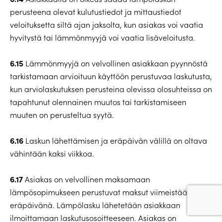
perusteena olevat kulutustiedot ja mittaustiedot
veloituksetta siltä ajan jaksolta, kun asiakas voi vaatia
hyvitystä tai lämmönmyyjä voi vaatia lisäveloitusta.
6.15
Lämmönmyyjä on velvollinen asiakkaan pyynnöstä
tarkistamaan arvioituun käyttöön perustuvaa laskutusta,
kun arviolaskutuksen perusteina olevissa olosuhteissa on
tapahtunut olennainen muutos tai tarkistamiseen
muuten on perusteltua syytä.
6.16
Laskun lähettämisen ja eräpäivän välillä on oltava
vähintään kaksi viikkoa.
6.17
Asiakas on velvollinen maksamaan
lämpösopimukseen perustuvat maksut viimeistään
eräpäivänä. Lämpölasku lähetetään asiakkaan
ilmoittamaan laskutusosoitteeseen. Asiakas on