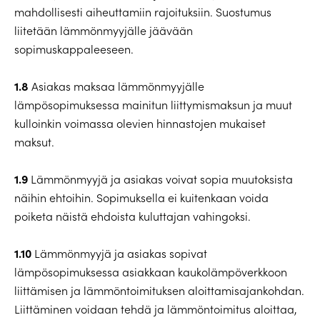
mahdollisesti aiheuttamiin rajoituksiin. Suostumus
liitetään lämmönmyyjälle jäävään
sopimuskappaleeseen.
1.8
Asiakas maksaa lämmönmyyjälle
lämpösopimuksessa mainitun liittymismaksun ja muut
kulloinkin voimassa olevien hinnastojen mukaiset
maksut.
1.9
Lämmönmyyjä ja asiakas voivat sopia muutoksista
näihin ehtoihin. Sopimuksella ei kuitenkaan voida
poiketa näistä ehdoista kuluttajan vahingoksi.
1.10
Lämmönmyyjä ja asiakas sopivat
lämpösopimuksessa asiakkaan kaukolämpöverkkoon
liittämisen ja lämmöntoimituksen aloittamisajankohdan.
Liittäminen voidaan tehdä ja lämmöntoimitus aloittaa,