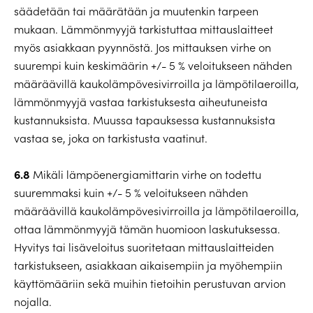
säädetään tai määrätään ja muutenkin tarpeen
mukaan. Lämmönmyyjä tarkistuttaa mittauslaitteet
myös asiakkaan pyynnöstä. Jos mittauksen virhe on
suurempi kuin keskimäärin +/- 5 % veloitukseen nähden
määräävillä kaukolämpövesivirroilla ja lämpötilaeroilla,
lämmönmyyjä vastaa tarkistuksesta aiheutuneista
kustannuksista. Muussa tapauksessa kustannuksista
vastaa se, joka on tarkistusta vaatinut.
6.8
Mikäli lämpöenergiamittarin virhe on todettu
suuremmaksi kuin +/- 5 % veloitukseen nähden
määräävillä kaukolämpövesivirroilla ja lämpötilaeroilla,
ottaa lämmönmyyjä tämän huomioon laskutuksessa.
Hyvitys tai lisäveloitus suoritetaan mittauslaitteiden
tarkistukseen, asiakkaan aikaisempiin ja myöhempiin
käyttömääriin sekä muihin tietoihin perustuvan arvion
nojalla.