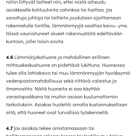
niihin liittyvät laitteet niin, ettei niistä aiheudu
asiakkaalle kohtuutonta vahinkoa tai haittaa. Jos
sanottuja johtoja tai laitteita joudutaan sijoittamaan
rakennetulle tontille, lämmönmyyjä saattaa kaivu- yms.
töissä vaurioituneet alueet rakennustöitä edeltävään
kuntoon, jollei toisin sovita.
4.6
Lämmönjakohuone ja mahdollinen erillinen
mittauskeskushuone on pidettävä lukittuna. Huoneissa
tulee olla lattiakaivo tai muu lämmönmyyjän hyväksymä
vedenpoistomahdollisuus sekä riittävä valaistus ja
ilmanvaihto. Näitä huoneita ei saa käyttää
varastopaikkana tai muihin asiaan kuulumattomiin
tarkoituksiin. Asiakas huolehtii omalla kustannuksellaan
siitä, että huoneet ovat turvallisia työskennellä.
4.7
Jos asiakas tekee omistamassaan tai
hallitsemassaan rakennuksessa tai tontilla muutoksia,