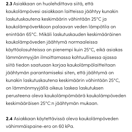
2.3
Asiakkaan on huolehdittava siitä, että
kaukolämpövesi asiakkaan laitteissa jäähtyy kunakin
laskutuskautena keskimäärin vähintään 25°C ja
kaukolämpöverkkoon palaavan veden lämpötila on
enintään 65°C. Mikäli laskutuskauden keskimääräinen
kaukolämpöveden jäähtymä normaaleissa
käyttöolosuhteissa on pienempi kuin 25°C, eikä asiakas
lämmönmyyjän ilmoittamassa kohtuullisessa ajassa
siitä tiedon saatuaan korjaa kaukolämpölaitteitaan
jäähtymän parantamiseksi siten, että jäähtymä on
kunakin laskutuskautena keskimäärin vähintään 25°C,
on lämmönmyyjällä oikeus laskea laskutuksen
perusteena oleva kaukolämpömäärä kaukolämpöveden
keskimääräisen 25°C:n jäähtymän mukaan.
2.4
Asiakkaan käytettävissä oleva kaukolämpöveden
vähimmäispaine-ero on 60 kPa.