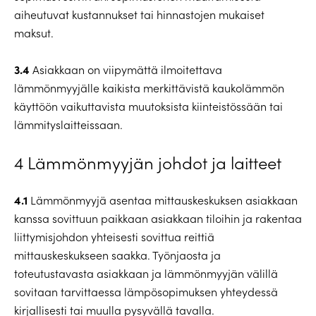
aiheutuvat kustannukset tai hinnastojen mukaiset
maksut.
3.4
Asiakkaan on viipymättä ilmoitettava
lämmönmyyjälle kaikista merkittävistä kaukolämmön
käyttöön vaikuttavista muutoksista kiinteistössään tai
lämmityslaitteissaan.
4 Lämmönmyyjän johdot ja laitteet
4.1
Lämmönmyyjä asentaa mittauskeskuksen asiakkaan
kanssa sovittuun paikkaan asiakkaan tiloihin ja rakentaa
liittymisjohdon yhteisesti sovittua reittiä
mittauskeskukseen saakka. Työnjaosta ja
toteutustavasta asiakkaan ja lämmönmyyjän välillä
sovitaan tarvittaessa lämpösopimuksen yhteydessä
kirjallisesti tai muulla pysyvällä tavalla.