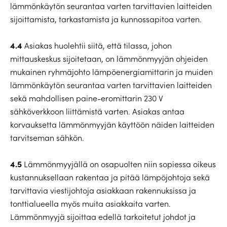
lämmönkäytön seurantaa varten tarvittavien laitteiden
sijoittamista, tarkastamista ja kunnossapitoa varten.
4.4
Asiakas huolehtii siitä, että tilassa, johon
mittauskeskus sijoitetaan, on lämmönmyyjän ohjeiden
mukainen ryhmäjohto lämpöenergiamittarin ja muiden
lämmönkäytön seurantaa varten tarvittavien laitteiden
sekä mahdollisen paine-eromittarin 230 V
sähköverkkoon liittämistä varten. Asiakas antaa
korvauksetta lämmönmyyjän käyttöön näiden laitteiden
tarvitseman sähkön.
4.5
Lämmönmyyjällä on osapuolten niin sopiessa oikeus
kustannuksellaan rakentaa ja pitää lämpöjohtoja sekä
tarvittavia viestijohtoja asiakkaan rakennuksissa ja
tonttialueella myös muita asiakkaita varten.
Lämmönmyyjä sijoittaa edellä tarkoitetut johdot ja