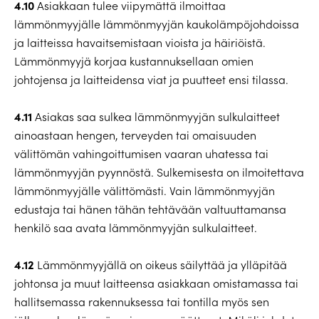
4.10
Asiakkaan tulee viipymättä ilmoittaa
lämmönmyyjälle lämmönmyyjän kaukolämpöjohdoissa
ja laitteissa havaitsemistaan vioista ja häiriöistä.
Lämmönmyyjä korjaa kustannuksellaan omien
johtojensa ja laitteidensa viat ja puutteet ensi tilassa.
4.11
Asiakas saa sulkea lämmönmyyjän sulkulaitteet
ainoastaan hengen, terveyden tai omaisuuden
välittömän vahingoittumisen vaaran uhatessa tai
lämmönmyyjän pyynnöstä. Sulkemisesta on ilmoitettava
lämmönmyyjälle välittömästi. Vain lämmönmyyjän
edustaja tai hänen tähän tehtävään valtuuttamansa
henkilö saa avata lämmönmyyjän sulkulaitteet.
4.12
Lämmönmyyjällä on oikeus säilyttää ja ylläpitää
johtonsa ja muut laitteensa asiakkaan omistamassa tai
hallitsemassa rakennuksessa tai tontilla myös sen