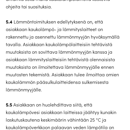
ohjeita tai suosituksia.
5.4
Lämmöntoimituksen edellytyksenä on, että
asiakkaan kaukolämpö- ja lämmityslaitteet on
rakennettu ja asennettu lämmönmyyjän hyväksymällä
tavalla. Asiakkaan kaukolämpölaitteisiin tehtävistä
muutoksista on sovittava lämmönmyyjän kanssa ja
asiakkaan lämmityslaitteisiin tehtävistä olennaisista
muutoksista on ilmoitettava lämmönmyyjälle ennen
muutosten tekemistä. Asiakkaan tulee ilmoittaa omien
kaukolämmön pääsulkulaitteidensa sulkemisesta
lämmönmyyjälle.
5.5
Asiakkaan on huolehdittava siitä, että
kaukolämpövesi asiakkaan laitteissa jäähtyy kunakin
laskutuskautena keskimäärin vähintään 25 °C ja
kaukolämpöverkkoon palaavan veden lämpötila on