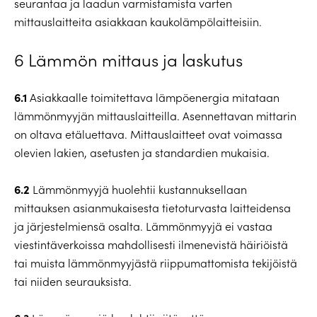
seurantaa ja laadun varmistamista varten
mittauslaitteita asiakkaan kaukolämpölaitteisiin.
6 Lämmön mittaus ja laskutus
6.1
Asiakkaalle toimitettava lämpöenergia mitataan
lämmönmyyjän mittauslaitteilla. Asennettavan mittarin
on oltava etäluettava. Mittauslaitteet ovat voimassa
olevien lakien, asetusten ja standardien mukaisia.
6.2
Lämmönmyyjä huolehtii kustannuksellaan
mittauksen asianmukaisesta tietoturvasta laitteidensa
ja järjestelmiensä osalta. Lämmönmyyjä ei vastaa
viestintäverkoissa mahdollisesti ilmenevistä häiriöistä
tai muista lämmönmyyjästä riippumattomista tekijöistä
tai niiden seurauksista.