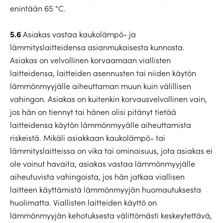
enintään 65 °C.
5.6
Asiakas vastaa kaukolämpö- ja
lämmityslaitteidensa asianmukaisesta kunnosta.
Asiakas on velvollinen korvaamaan viallisten
laitteidensa, laitteiden asennusten tai niiden käytön
lämmönmyyjälle aiheuttaman muun kuin välillisen
vahingon. Asiakas on kuitenkin korvausvelvollinen vain,
jos hän on tiennyt tai hänen olisi pitänyt tietää
laitteidensa käytön lämmönmyyälle aiheuttamista
riskeistä. Mikäli asiakkaan kaukolämpö- tai
lämmityslaitteissa on vika tai ominaisuus, jota asiakas ei
ole voinut havaita, asiakas vastaa lämmönmyyjälle
aiheutuvista vahingoista, jos hän jatkaa viallisen
laitteen käyttämistä lämmönmyyjän huomautuksesta
huolimatta. Viallisten laitteiden käyttö on
lämmönmyyjän kehotuksesta välittömästi keskeytettävä,