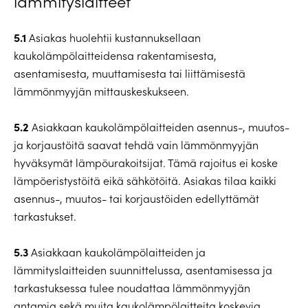
lämmityslaitteet
5.1
Asiakas huolehtii kustannuksellaan
kaukolämpölaitteidensa rakentamisesta,
asentamisesta, muuttamisesta tai liittämisestä
lämmönmyyjän mittauskeskukseen.
5.2
Asiakkaan kaukolämpölaitteiden asennus-, muutos-
ja korjaustöitä saavat tehdä vain lämmönmyyjän
hyväksymät lämpöurakoitsijat. Tämä rajoitus ei koske
lämpöeristystöitä eikä sähkötöitä. Asiakas tilaa kaikki
asennus-, muutos- tai korjaustöiden edellyttämät
tarkastukset.
5.3
Asiakkaan kaukolämpölaitteiden ja
lämmityslaitteiden suunnittelussa, asentamisessa ja
tarkastuksessa tulee noudattaa lämmönmyyjän
antamia sekä muita kaukolämpölaitteita koskevia