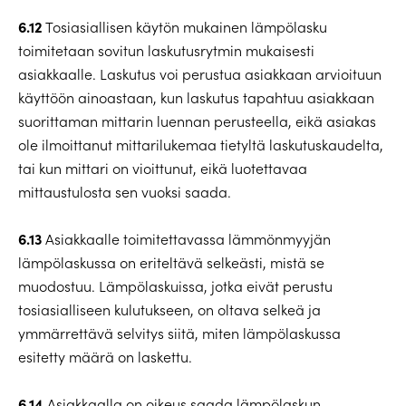
6.12
Tosiasiallisen käytön mukainen lämpölasku
toimitetaan sovitun laskutusrytmin mukaisesti
asiakkaalle. Laskutus voi perustua asiakkaan arvioituun
käyttöön ainoastaan, kun laskutus tapahtuu asiakkaan
suorittaman mittarin luennan perusteella, eikä asiakas
ole ilmoittanut mittarilukemaa tietyltä laskutuskaudelta,
tai kun mittari on vioittunut, eikä luotettavaa
mittaustulosta sen vuoksi saada.
6.13
Asiakkaalle toimitettavassa lämmönmyyjän
lämpölaskussa on eriteltävä selkeästi, mistä se
muodostuu. Lämpölaskuissa, jotka eivät perustu
tosiasialliseen kulutukseen, on oltava selkeä ja
ymmärrettävä selvitys siitä, miten lämpölaskussa
esitetty määrä on laskettu.
6.14
Asiakkaalla on oikeus saada lämpölaskun