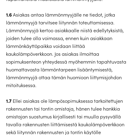
1.6
Asiakas antaa lämmönmyyjälle ne tiedot, jotka
lämmönmyyjä tarvitsee liitynnän toteuttamisessa.
Lämmönmyyjä kertoo asiakkaalle niistä edellytyksistä,
joiden tulee olla voimassa, ennen kuin asiakkaan
lämmönkäyttöpaikka voidaan liittää
kaukolämpöverkkoon. Jos asiakas ilmoittaa
sopimuksenteon yhteydessä myöhemmin tapahtuvasta
huomattavasta lämmöntarpeen lisääntymisestä,
lämmönmyyjä ottaa tämän huomioon liittymisjohdon
mitoituksessa.
1.7
Ellei asiakas ole lämpösopimuksessa tarkoitettujen
rakennusten tai tontin omistaja, hänen tulee hankkia
omistajan suostumus kirjallisesti tai muulla pysyvällä
tavalla rakennusten liittämisestä kaukolämpöverkkoon
sekä liitynnän rakennusten ja tontin käytölle