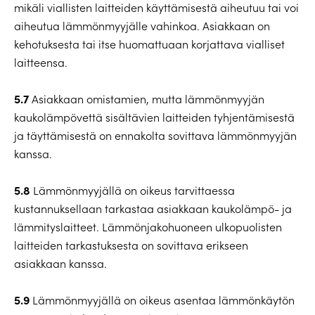
mikäli viallisten laitteiden käyttämisestä aiheutuu tai voi
aiheutua lämmönmyyjälle vahinkoa. Asiakkaan on
kehotuksesta tai itse huomattuaan korjattava vialliset
laitteensa.
5.7
Asiakkaan omistamien, mutta lämmönmyyjän
kaukolämpövettä sisältävien laitteiden tyhjentämisestä
ja täyttämisestä on ennakolta sovittava lämmönmyyjän
kanssa.
5.8
Lämmönmyyjällä on oikeus tarvittaessa
kustannuksellaan tarkastaa asiakkaan kaukolämpö- ja
lämmityslaitteet. Lämmönjakohuoneen ulkopuolisten
laitteiden tarkastuksesta on sovittava erikseen
asiakkaan kanssa.
5.9
Lämmönmyyjällä on oikeus asentaa lämmönkäytön