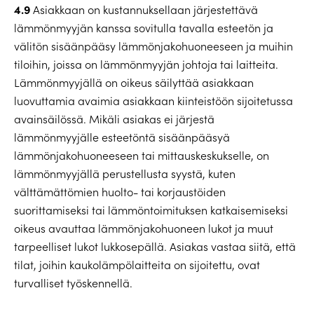
4.9
Asiakkaan on kustannuksellaan järjestettävä
lämmönmyyjän kanssa sovitulla tavalla esteetön ja
välitön sisäänpääsy lämmönjakohuoneeseen ja muihin
tiloihin, joissa on lämmönmyyjän johtoja tai laitteita.
Lämmönmyyjällä on oikeus säilyttää asiakkaan
luovuttamia avaimia asiakkaan kiinteistöön sijoitetussa
avainsäilössä. Mikäli asiakas ei järjestä
lämmönmyyjälle esteetöntä sisäänpääsyä
lämmönjakohuoneeseen tai mittauskeskukselle, on
lämmönmyyjällä perustellusta syystä, kuten
välttämättömien huolto- tai korjaustöiden
suorittamiseksi tai lämmöntoimituksen katkaisemiseksi
oikeus avauttaa lämmönjakohuoneen lukot ja muut
tarpeelliset lukot lukkosepällä. Asiakas vastaa siitä, että
tilat, joihin kaukolämpölaitteita on sijoitettu, ovat
turvalliset työskennellä.