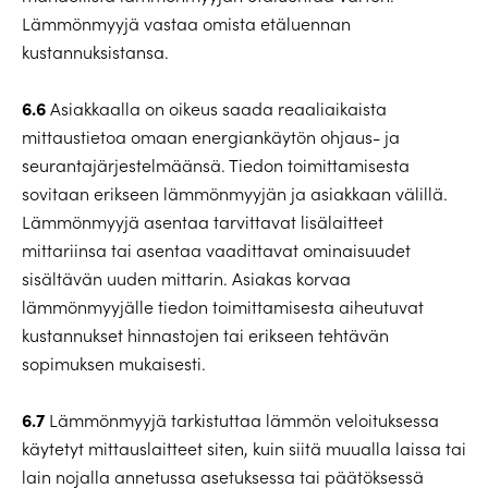
Lämmönmyyjä vastaa omista etäluennan
kustannuksistansa.
6.6
Asiakkaalla on oikeus saada reaaliaikaista
mittaustietoa omaan energiankäytön ohjaus- ja
seurantajärjestelmäänsä. Tiedon toimittamisesta
sovitaan erikseen lämmönmyyjän ja asiakkaan välillä.
Lämmönmyyjä asentaa tarvittavat lisälaitteet
mittariinsa tai asentaa vaadittavat ominaisuudet
sisältävän uuden mittarin. Asiakas korvaa
lämmönmyyjälle tiedon toimittamisesta aiheutuvat
kustannukset hinnastojen tai erikseen tehtävän
sopimuksen mukaisesti.
6.7
Lämmönmyyjä tarkistuttaa lämmön veloituksessa
käytetyt mittauslaitteet siten, kuin siitä muualla laissa tai
lain nojalla annetussa asetuksessa tai päätöksessä