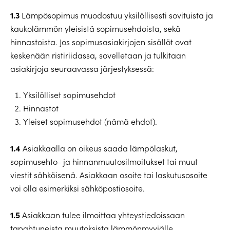
1.3
Lämpösopimus muodostuu yksilöllisesti sovituista ja
kaukolämmön yleisistä sopimusehdoista, sekä
hinnastoista. Jos sopimusasiakirjojen sisällöt ovat
keskenään ristiriidassa, sovelletaan ja tulkitaan
asiakirjoja seuraavassa järjestyksessä:
Yksilölliset sopimusehdot
Hinnastot
Yleiset sopimusehdot (nämä ehdot).
1.4
Asiakkaalla on oikeus saada lämpölaskut,
sopimusehto- ja hinnanmuutosilmoitukset tai muut
viestit sähköisenä. Asiakkaan osoite tai laskutusosoite
voi olla esimerkiksi sähköpostiosoite.
1.5
Asiakkaan tulee ilmoittaa yhteystiedoissaan
tapahtuneista muutoksista lämmönmyyjälle.