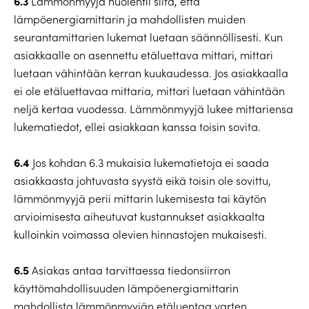
6.3
Lämmönmyyjä huolehtii siitä, että
lämpöenergiamittarin ja mahdollisten muiden
seurantamittarien lukemat luetaan säännöllisesti. Kun
asiakkaalle on asennettu etäluettava mittari, mittari
luetaan vähintään kerran kuukaudessa. Jos asiakkaalla
ei ole etäluettavaa mittaria, mittari luetaan vähintään
neljä kertaa vuodessa. Lämmönmyyjä lukee mittariensa
lukematiedot, ellei asiakkaan kanssa toisin sovita.
6.4
Jos kohdan 6.3 mukaisia lukematietoja ei saada
asiakkaasta johtuvasta syystä eikä toisin ole sovittu,
lämmönmyyjä perii mittarin lukemisesta tai käytön
arvioimisesta aiheutuvat kustannukset asiakkaalta
kulloinkin voimassa olevien hinnastojen mukaisesti.
6.5
Asiakas antaa tarvittaessa tiedonsiirron
käyttömahdollisuuden lämpöenergiamittarin
mahdollista lämmönmyyjän etäluentaa varten.