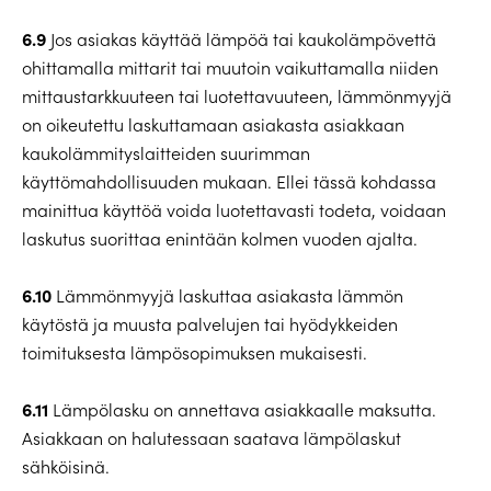
6.9
Jos asiakas käyttää lämpöä tai kaukolämpövettä
ohittamalla mittarit tai muutoin vaikuttamalla niiden
mittaustarkkuuteen tai luotettavuuteen, lämmönmyyjä
on oikeutettu laskuttamaan asiakasta asiakkaan
kaukolämmityslaitteiden suurimman
käyttömahdollisuuden mukaan. Ellei tässä kohdassa
mainittua käyttöä voida luotettavasti todeta, voidaan
laskutus suorittaa enintään kolmen vuoden ajalta.
6.10
Lämmönmyyjä laskuttaa asiakasta lämmön
käytöstä ja muusta palvelujen tai hyödykkeiden
toimituksesta lämpösopimuksen mukaisesti.
6.11
Lämpölasku on annettava asiakkaalle maksutta.
Asiakkaan on halutessaan saatava lämpölaskut
sähköisinä.