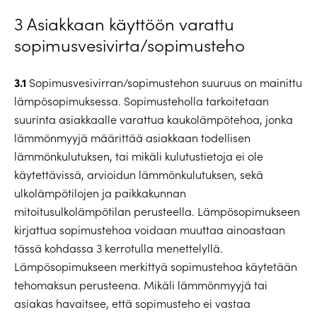
3 Asiakkaan käyttöön varattu
sopimusvesivirta/sopimusteho
3.1
Sopimusvesivirran/sopimustehon suuruus on mainittu
lämpösopimuksessa. Sopimusteholla tarkoitetaan
suurinta asiakkaalle varattua kaukolämpötehoa, jonka
lämmönmyyjä määrittää asiakkaan todellisen
lämmönkulutuksen, tai mikäli kulutustietoja ei ole
käytettävissä, arvioidun lämmönkulutuksen, sekä
ulkolämpötilojen ja paikkakunnan
mitoitusulkolämpötilan perusteella. Lämpösopimukseen
kirjattua sopimustehoa voidaan muuttaa ainoastaan
tässä kohdassa 3 kerrotulla menettelyllä.
Lämpösopimukseen merkittyä sopimustehoa käytetään
tehomaksun perusteena. Mikäli lämmönmyyjä tai
asiakas havaitsee, että sopimusteho ei vastaa