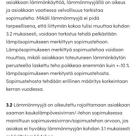
asiakkaan lämmönkäyttöä, lämmönmyyjällä on oikeus
ja asiakkaan vaatiessa velvollisuus tarkistaa
sopimusteho. Mikäli lämmönmyyjä ei pidä
tarpeellisena, että liittymän kokoa tulisi muuttaa kohdan
3.2 mukaisesti, voidaan tarkistus tehdä pelkästään
lämpösopimukseen merkittyyn sopimustehoon.
Lämpösopimukseen merkittyä sopimustehoa voidaan
muuttaa, mikäli asiakkaan toteutuneen lämmönkäytön
perusteella laskettu teho poikkeaa enemmän kuin +-10 %
lämpösopimukseen merkitystä sopimustehosta.
Sopimustehosta tehdään erillinen määritys korkeintaan
kerran vuodessa.
3.2
Lämmönmyyjä on oikeutettu rajoittamaan asiakkaan
saaman kaukolämpövesivirran/-tehon sopimuksessa
mainittuun sopimusvesivirran/sopimustehon arvoon, jos
asiakas ei hyväksy lämmönmyyjän kohdan 3.1 mukaisesti