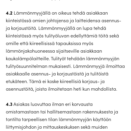
4.2
Lämmönmyyjällä on oikeus tehdä asiakkaan
kiinteistössä omien johtojensa ja laitteidensa asennus-
ja korjaustöitä. Lämmönmyyjällä on lupa tehdä
kiinteistössä myös tulityöluvan edellyttämiä töitä sekä
omille että kiireellisissä tapauksissa myös
lämmönjakohuoneessa sijaitseville asiakkaan
kaukolämpölaitteille. Tulityöt tehdään lämmönmyyjän
tulityösuunnitelman mukaisesti. Lämmönmyyjä ilmoittaa
asiakkaalle asennus- ja korjaustöistä ja tulitöistä
etukäteen. Tämä ei koske kiireellisiä korjaus- ja
asennustöitä, joista ilmoitetaan heti kun mahdollista.
4.3
Asiakas luovuttaa ilman eri korvausta
omistamastaan tai hallitsemastaan rakennuksesta ja
tontilta tarpeellisen tilan lämmönmyyjän käyttöön
liittymisjohdon ja mittauskeskuksen sekä muiden