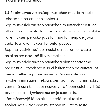
määrittelemää tehoa.
3.3
Sopimusvesivirran/sopimustehon muuttamisesta
tehdään aina erillinen sopimus.
Sopimusvesivirran/sopimustehon muuttamiseen tulee
olla riittävä peruste. Riittävä peruste voi olla esimerkiksi
rakennuksen peruskorjaus tai muu toimenpide, joka
vaikuttaa rakennuksen tehontarpeeseen.
Sopimusvesivirtaa/sopimustehoa suurennettaessa
asiakas maksaa lisäliittymismaksun.
Sopimusvesivirtaa/sopimustehoa pienennettäessä
maksettua liittymismaksua ei kuitenkaan palauteta. Jos
pienennettyä sopimusvesivirtaa/sopimustehoa
myöhemmin suurennetaan, peritään lisäliittymismaksu
vain siltä osin kuin sopimusvesivirta/sopimusteho ylittää
arvon, josta liittymismaksu on jo suoritettu.
Lämmönmyyjällä on oikeus periä asiakkaalta
sopimusvesivirran/sopimustehon muuttamisesta