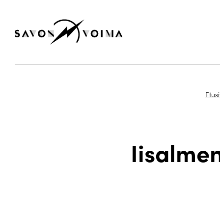
Etus
Iisalme