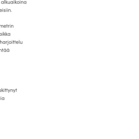
n alkuaikoina
isiin.
 metrin
aikka
harjoittelu
yntää
kittynyt
tia