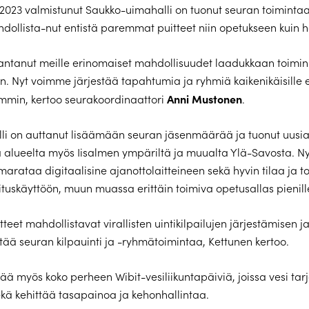
2023 valmistunut Saukko-uimahalli on tuonut seuran toiminta
hdollista-nut entistä paremmat puitteet niin opetukseen kuin ha
antanut meille erinomaiset mahdollisuudet laadukkaan toimi
n. Nyt voimme järjestää tapahtumia ja ryhmiä kaikenikäisille e
Anni Mustonen
mmin, kertoo seurakoordinaattori
.
li on auttanut lisäämään seuran jäsenmäärää ja tuonut uusia
alueelta myös Iisalmen ympäriltä ja muualta Ylä-Savosta. Nyt
marataa digitaalisine ajanottolaitteineen sekä hyvin tilaa ja t
oituskäyttöön, muun muassa erittäin toimiva opetusallas pienill
tteet mahdollistavat virallisten uintikilpailujen järjestämisen
ttää seuran kilpauinti ja -ryhmätoimintaa, Kettunen kertoo.
tää myös koko perheen Wibit-vesiliikuntapäiviä, joissa vesi tarj
kä kehittää tasapainoa ja kehonhallintaa.