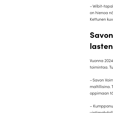
– Wibit-tapa
on hienoa nä
Kettunen kuv
Savon
laste
Vuonna 2024
toimintaa. Tu
– Savon Voim
maltillisina
oppimaan tär
– Kumppanuu
uintimahdolli