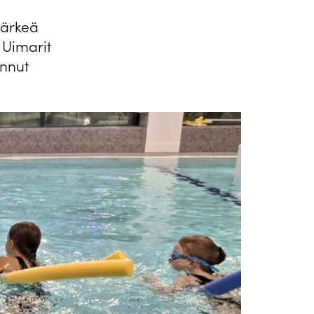
tärkeä
n Uimarit
onnut