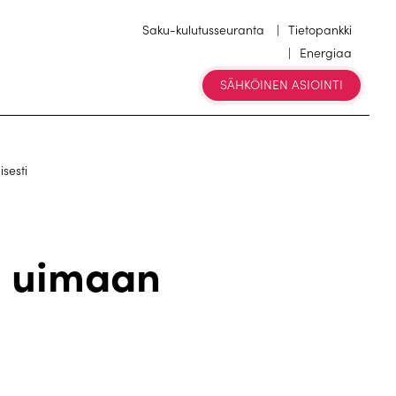
Saku-kulutusseuranta
Tietopankki
Energiaa
SÄHKÖINEN ASIOINTI
sesti
n uimaan