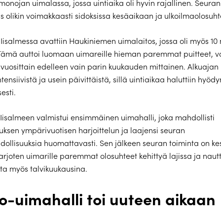
imonojan uimalassa, jossa uintiaika oli hyvin rajallinen. Seura
s olikin voimakkaasti sidoksissa kesäaikaan ja ulkoilmaolosuhte
Iisalmessa avattiin Haukiniemen uimalaitos, jossa oli myös 10
Tämä auttoi luomaan uimareille hieman paremmat puitteet, v
i vuosittain edelleen vain parin kuukauden mittainen. Alkuajan 
intensiivistä ja usein päivittäistä, sillä uintiaikaa haluttiin hyöd
esti.
Iisalmeen valmistui ensimmäinen uimahalli, joka mahdollisti
ksen ympärivuotisen harjoittelun ja laajensi seuran
ollisuuksia huomattavasti. Sen jälkeen seuran toiminta on kes
 tarjoten uimarille paremmat olosuhteet kehittyä lajissa ja naut
ta myös talvikuukausina.
o-uimahalli toi uuteen aikaan