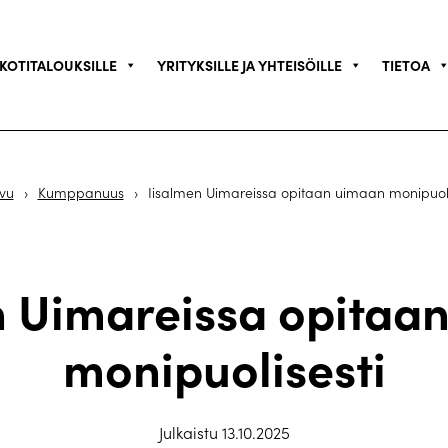
KOTITALOUKSILLE
YRITYKSILLE JA YHTEISÖILLE
TIETOA
ivu
›
Kumppanuus
›
Iisalmen Uimareissa opitaan uimaan monipuoli
n Uimareissa opitaa
monipuolisesti
Julkaistu 13.10.2025