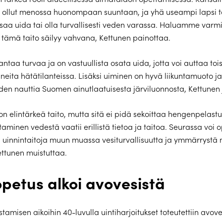
 ollut menossa huonompaan suuntaan, ja yhä useampi lapsi ta
osaa uida tai olla turvallisesti veden varassa. Haluamme varmi
tämä taito säilyy vahvana, Kettunen painottaa.
antaa turvaa ja on vastuullista osata uida, jotta voi auttaa to
neita hätätilanteissa. Lisäksi uiminen on hyvä liikuntamuoto j
en nauttia Suomen ainutlaatuisesta järviluonnosta, Kettunen 
on elintärkeä taito, mutta sitä ei pidä sekoittaa hengenpelastus
aminen vedestä vaatii erillistä tietoa ja taitoa. Seurassa voi 
 uinnintaitoja muun muassa vesiturvallisuutta ja ymmärrystä
ettunen muistuttaa.
petus alkoi avovesistä
tamisen aikoihin 40-luvulla uintiharjoitukset toteutettiin avo