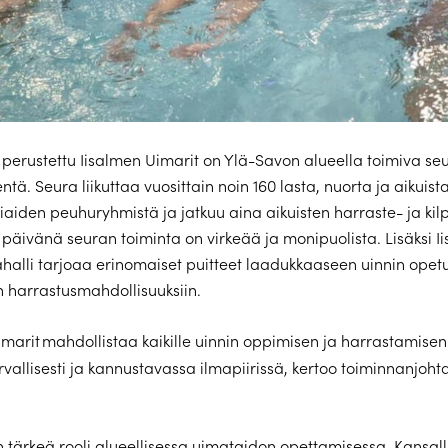
perustettu Iisalmen Uimarit on Ylä-Savon alueella toimiva seu
ntä. Seura liikuttaa vuosittain noin 160 lasta, nuorta ja aikuist
iaiden peuhuryhmistä ja jatkuu aina aikuisten harraste- ja ki
n päivänä seuran toiminta on virkeää ja monipuolista. Lisäksi I
alli tarjoaa erinomaiset puitteet laadukkaaseen uinnin opet
n harrastusmahdollisuuksiin.
imarit mahdollistaa kaikille uinnin oppimisen ja harrastamise
urvallisesti ja kannustavassa ilmapiirissä, kertoo toiminnanjoht
n tärkeä rooli alueellisessa uimataidon opettamisessa. Kansalli