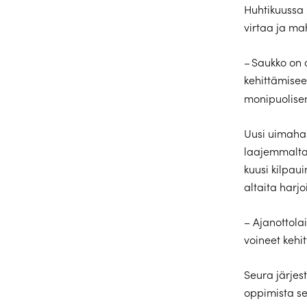
Huhtikuussa 
virtaa ja ma
– Saukko on 
kehittämisee
monipuolise
Uusi uimahal
laajemmalta 
kuusi kilpaui
altaita harj
– Ajanottolai
voineet kehi
Seura järjes
oppimista se