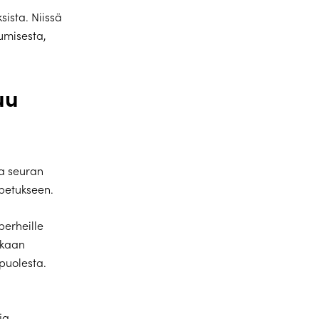
ista. Niissä
umisesta,
uu
a seuran
opetukseen.
perheille
ukaan
puolesta.
ja