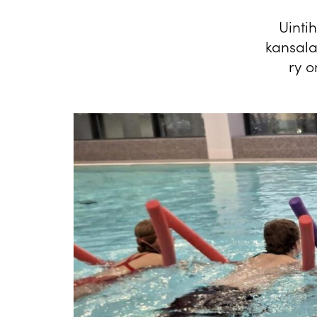
Uinti
kansalai
ry o