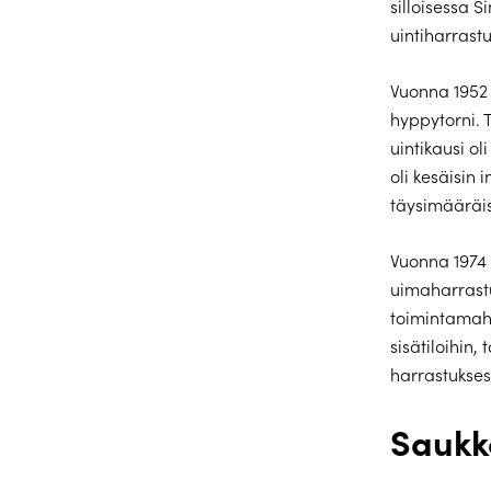
silloisessa S
uintiharrastu
Vuonna 1952 
hyppytorni. 
uintikausi ol
oli kesäisin 
täysimääräis
Vuonna 1974 
uimaharrastu
toimintamahd
sisätiloihin,
harrastukses
Saukk