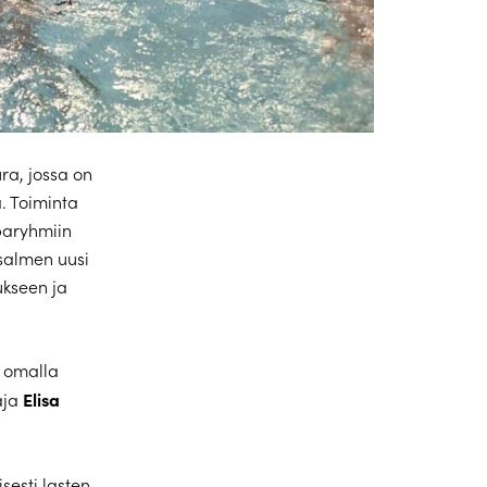
ra, jossa on
a. Toiminta
lparyhmiin
isalmen uusi
ukseen ja
n omalla
Elisa
aja
sesti lasten