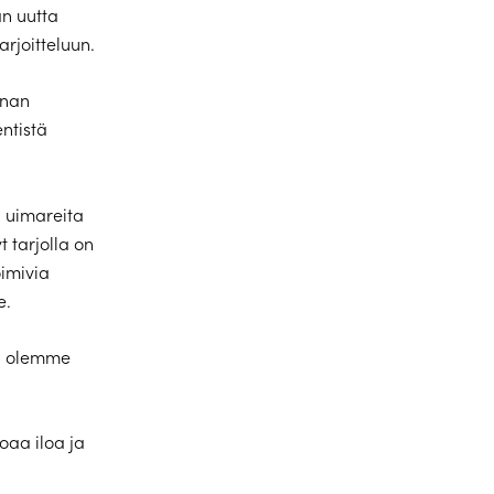
an uutta
rjoitteluun.
nnan
ntistä
 uimareita
 tarjolla on
oimivia
e.
 ja olemme
oaa iloa ja