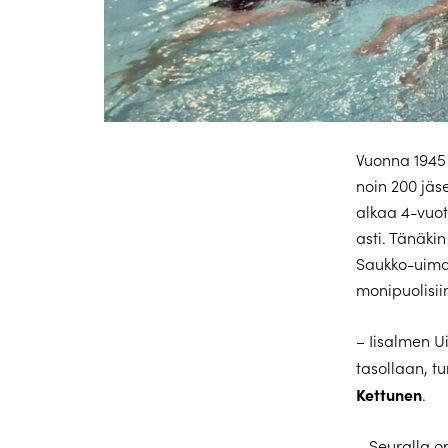
Vuonna 1945 
noin 200 jäse
alkaa 4-vuot
asti. Tänäki
Saukko-uimah
monipuolisii
– Iisalmen U
tasollaan, t
Kettunen
.
– Seuralla o