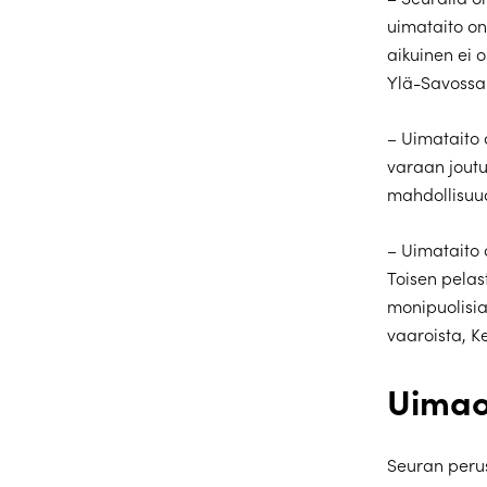
uimataito on
aikuinen ei 
Ylä-Savossa 
– Uimataito 
varaan joutu
mahdollisuud
– Uimataito 
Toisen pelast
monipuolisia
vaaroista, K
Uimao
Seuran perus