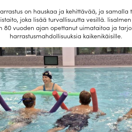
harrastus on hauskaa ja kehittävää, ja samalla 
staito, joka lisää turvallisuutta vesillä. Iisalme
n 80 vuoden ajan opettanut uimataitoa ja tarj
harrastusmahdollisuuksia kaikenikäisille.