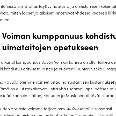
htumissa uima-allas täyttyy naurusta ja onnistumisen kokemuks
hdä, miten lapset ja aikuiset innostuvat yhdessä vedessä liikk
ailee.
 Voiman kumppanuus kohdist
n uimataitojen opetukseen
 alkanut kumppanuus Savon Voiman kanssa on ollut tärkeä os
ki kohdistuu erityisesti lasten ja nuorten liikuntaan sekä uima
an avulla olemme voineet pitää harrastamisen kustannukset 
. Tämä on ollut ratkaisevaa, jotta yhä useampi lapsi pääsee m
keää kansalaistaitoa, Kettunen ja Mustonen kiittävät seuran 
den ansiosta voimme tarjota mm. 4–12-vuotiaille runsaasti
suuksia erilaisten ryhmien kautta, kuten Vesipeuhu-, Vesiralli- 