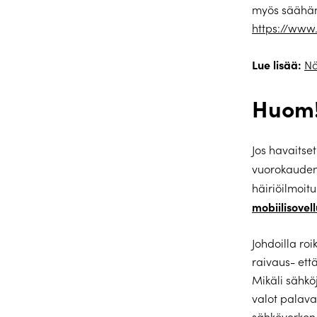
myös säähän 
https://www.
Lue lisää:
Nä
Huom
Jos havaitse
vuorokaude
häiriöilmoi
mobiilisovel
Johdoilla ro
raivaus- ett
Mikäli sähkö
valot palav
sähköverkon 