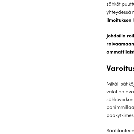
sähköt puutt
yhteydessä
ilmoituksen 
Johdoilla roi
raivaamaan. 
ammattilaist
Varoitu
Mikäli sähkö
valot palav
sähköverkon 
pahimmillaan
pääkytkimes
Säätilanteen 