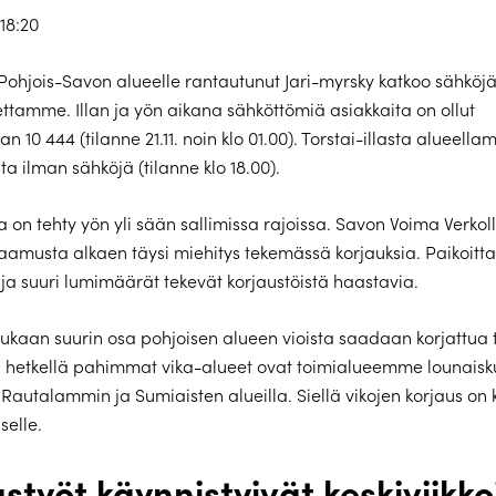
 18:20
 Pohjois-Savon alueelle rantautunut Jari-myrsky katkoo sähköjä
ettamme. Illan ja yön aikana sähköttömiä asiakkaita on ollut
n 10 444 (tilanne 21.11. noin klo 01.00). Torstai-illasta alueella
ta ilman sähköjä (tilanne klo 18.00).
 on tehty yön yli sään sallimissa rajoissa. Savon Voima Verkoll
aamusta alkaen täysi miehitys tekemässä korjauksia. Paikoitta
 ja suuri lumimäärät tekevät korjaustöistä haastavia.
aan suurin osa pohjoisen alueen vioista saadaan korjattua 
ä hetkellä pahimmat vika-alueet ovat toimialueemme lounaisk
Rautalammin ja Sumiaisten alueilla. Siellä vikojen korjaus on 
selle.
styöt käynnistyivät keskiviikko