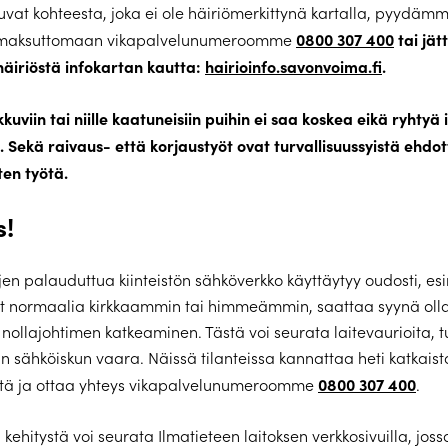
uvat kohteesta, joka ei ole häiriömerkittynä kartalla, pyydä
0800 307 400
tai jä
 maksuttomaan vikapalvelunumeroomme
häiriöstä infokartan kautta:
hairioinfo.savonvoima.fi
.
kkuviin tai niille kaatuneisiin puihin ei saa koskea eikä ryhtyä 
Sekä raivaus- että korjaustyöt ovat turvallisuussyistä ehdo
en työtä.
s!
jen palauduttua kiinteistön sähköverkko käyttäytyy oudosti, esi
at normaalia kirkkaammin tai himmeämmin, saattaa syynä oll
nollajohtimen katkeaminen. Tästä voi seurata laitevaurioita, tu
 sähköiskun vaara. Näissä tilanteissa kannattaa heti katkais
0800 307 400
tä ja ottaa yhteys vikapalvelunumeroomme
.
kehitystä voi seurata Ilmatieteen laitoksen verkkosivuilla, jossa