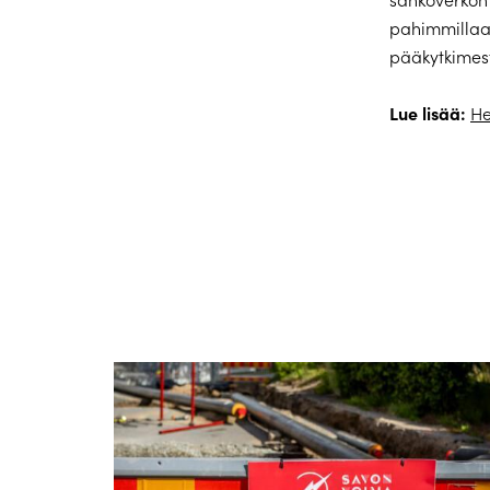
pahimmillaan
pääkytkimest
Lue lisää:
He