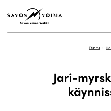
Etusivu
›
Häi
Jari-myrsk
käynnis