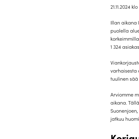
21.11.2024 klo
Illan aikana
puolella alu
korkeimmillaa
1 324 asiakas
Viankorjausta
varhaisesta 
tuulinen sää
Arviomme muk
aikana. Täll
Suonenjoen, 
jatkuu huomi
Korjau