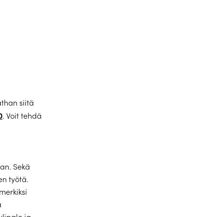
than siitä
0
. Voit tehdä
aan. Sekä
en työtä.
merkiksi
a
lipalo ja