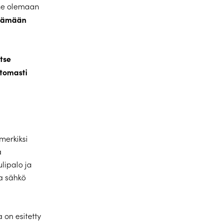
mme olemaan
ttämään
itse
ttomasti
merkiksi
a
lipalo ja
ta sähkö
 on esitetty