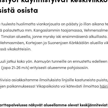
sistä osista
 tuulesta huolimatta viankorjausta on päästy jo illan aikana 
jä palautettua mm. Kangaslammin taajamassa, Vehmersalmel
Timolan alueella, jonne myrsky iski ensimmäisenä alkuillasta.
Vehmasmäen, Kortejoen ja Suonenjoen Kärkkäälän alueilla vi
ssä vikakohteisiin.
uuli jatkui koko yön. Aamuyön tunneille on ennustettu edelleen
 (jopa 21-26 m/s) erityisesti alueemme pohjoisosiin.
iivisia asiakkaitamme ilmoituksista linjoille kaatuneista puista
ojen paikannuksessa! Vikapaikoista voi kätevästi ilmoittaa
häir
arttapalvelussa näkyvät alueellamme olevat keskijänniteviat