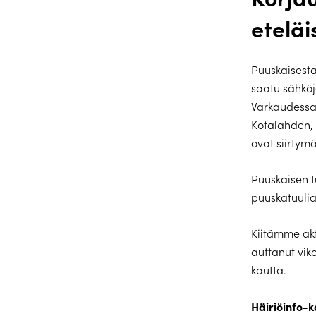
eteläi
Puuskaisesta
saatu sähkö
Varkaudessa 
Kotalahden, 
ovat siirtymä
Puuskaisen t
puuskatuulia
Kiitämme akt
auttanut vik
kautta.
Häiriöinfo-k