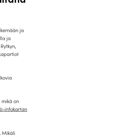
tekemään ja
la ja
 Rytkyn,
kapartiot
 kovia
, mikä on
iö-infokartan
.
Mikäli