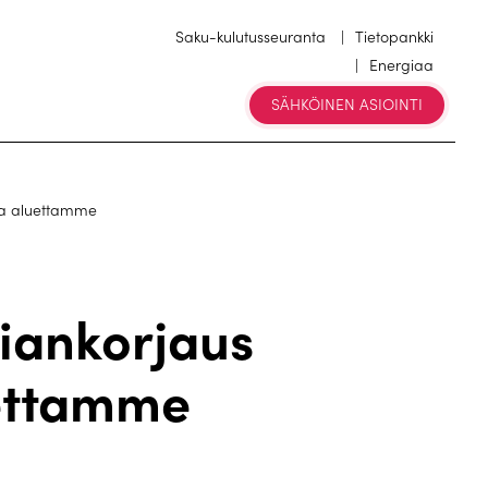
Saku-kulutusseuranta
Tietopankki
Energiaa
SÄHKÖINEN ASIOINTI
lla aluettamme
viankorjaus
uettamme