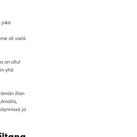
 joka
mme oli vielä
a on ollut
in yhä
tämän illan
ulmalla,
käynnissä ja
iltana