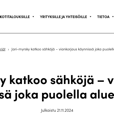
KOTITALOUKSILLE
YRITYKSILLE JA YHTEISÖILLE
TIETOA
riöt
›
Jari-myrsky katkoo sähköjä – viankorjaus käynnissä joka puole
y katkoo sähköjä – 
sä joka puolella al
Julkaistu 21.11.2024