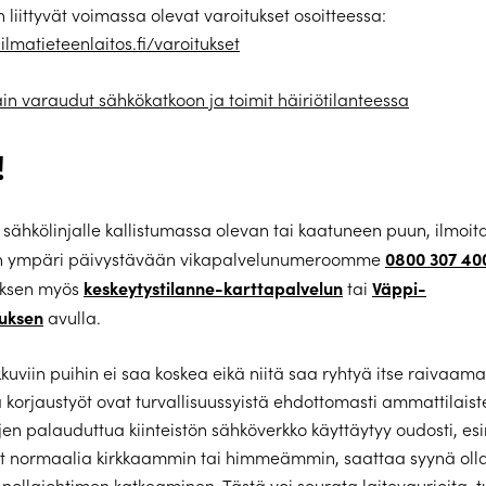
liittyvät voimassa olevat varoitukset osoitteessa:
ilmatieteenlaitos.fi/varoitukset
in varaudut sähkökatkoon ja toimit häiriötilanteessa
!
t sähkölinjalle kallistumassa olevan tai kaatuneen puun, ilmoita
0800 307 40
n ympäri päivystävään vikapalvelunumeroomme
keskeytystilanne-karttapalvelun
Väppi-
tuksen myös
tai
luksen
avulla.
ikkuviin puihin ei saa koskea eikä niitä saa ryhtyä itse raivaam
ä korjaustyöt ovat turvallisuussyistä ehdottomasti ammattilaist
jen palauduttua kiinteistön sähköverkko käyttäytyy oudosti, esi
at normaalia kirkkaammin tai himmeämmin, saattaa syynä oll
nollajohtimen katkeaminen. Tästä voi seurata laitevaurioita, tu