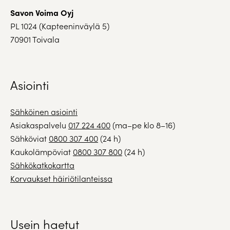
Savon Voima Oyj
PL 1024 (Kapteeninväylä 5)
70901 Toivala
Asiointi
Sähköinen asiointi
Asiakaspalvelu
017 224 400
(ma–pe klo 8–16)
Sähköviat
0800 307 400
(24 h)
Kaukolämpöviat
0800 307 800
(24 h)
Sähkökatkokartta
Korvaukset häiriötilanteissa
Usein haetut