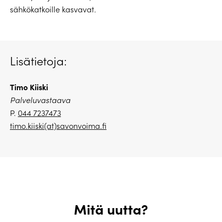
sähkökatkoille kasvavat.
Lisätietoja:
Timo Kiiski
Palveluvastaava
P.
044 7237473
timo.kiiski(at)savonvoima.fi
Mitä uutta?