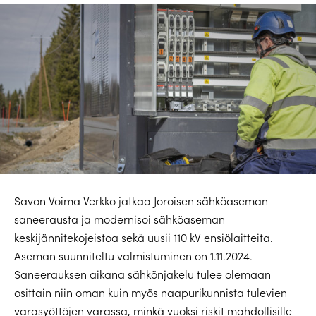
Savon Voima Verkko jatkaa Joroisen sähköaseman
saneerausta ja modernisoi sähköaseman
keskijännitekojeistoa sekä uusii 110 kV ensiölaitteita.
Aseman suunniteltu valmistuminen on 1.11.2024.
Saneerauksen aikana sähkönjakelu tulee olemaan
osittain niin oman kuin myös naapurikunnista tulevien
varasyöttöjen varassa, minkä vuoksi riskit mahdollisille