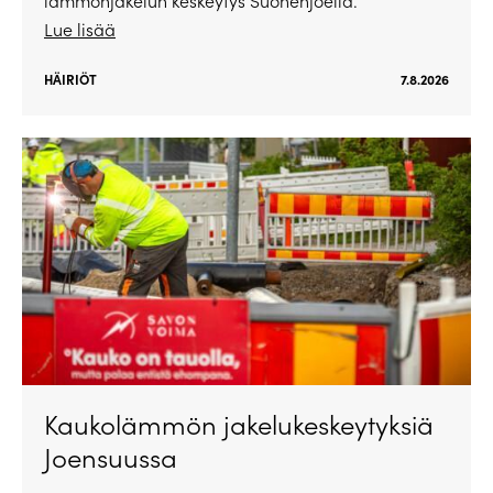
lämmönjakelun keskeytys Suonenjoella.
Lue lisää
HÄIRIÖT
7.8.2026
Kaukolämmön jakelukeskeytyksiä
Joensuussa