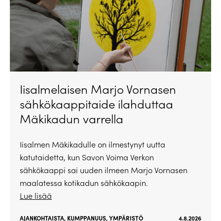
Iisalmelaisen Marjo Vornasen
sähkökaappitaide ilahduttaa
Mäkikadun varrella
Iisalmen Mäkikadulle on ilmestynyt uutta
katutaidetta, kun Savon Voima Verkon
sähkökaappi sai uuden ilmeen Marjo Vornasen
maalatessa kotikadun sähkökaapin.
Lue lisää
AJANKOHTAISTA
,
KUMPPANUUS
,
YMPÄRISTÖ
4.8.2026