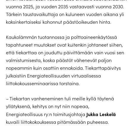
vuonna 2025, ja vuoden 2035 vastaavasti vuonna 2030.
Tärkein taustavaikuttaja on kuluneen vuoden aikana yli
kaksinkertaiseksi kohonnut päästöoikeuden hinta.
Kaukolämmön tuotannossa ja polttoaineenkäytössä
tapahtuneet muutokset ovat kuitenkin johtaneet siihen,
että tiekarttaa on jouduttu päivittämään vain vuosi sen
valmistumisesta, koska päästöt vähenevät paljon
nopeammin kuin osattiin ennakoida. Tiekarttapäivitys
julkaistiin Energiateollisuuden virtuaalisessa
liittokokousseminaarissa torstaina.
– Tiekartan vanheneminen tuli meille kyllä täytenä
yllätyksenä, kehitys on nyt niin nopeaa,
Jukka Leskelä
Energiateollisuus ry:n toimitusjohtaja
kuvaili liittokokouksessa pitämässään puheessa.