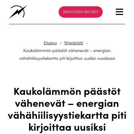
SÄHKÖINEN ASIOINTI
Etusivu
›
Ympäristö
›
Kaukolämmön päästöt vähenevät – energian
vähähiilisyystiekartta piti kirjoittaa uusiksi vuodessa
Kaukolämmön päästöt
vähenevät – energian
vähähiilisyystiekartta piti
kirjoittaa uusiksi