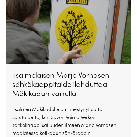
Iisalmelaisen Marjo Vornasen
sähkökaappitaide ilahduttaa
Mäkikadun varrella
Iisalmen Mäkikadulle on ilmestynyt uutta
katutaidetta, kun Savon Voima Verkon
sähkökaappi sai uuden ilmeen Marjo Vornasen
maalatessa kotikadun sähkökaapin.