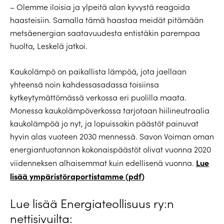
– Olemme iloisia ja ylpeitä alan kyvystä reagoida
haasteisiin. Samalla tämä haastaa meidät pitämään
metsäenergian saatavuudesta entistäkin parempaa
huolta, Leskelä jatkoi.
Kaukolämpö on paikallista lämpöä, jota jaellaan
yhteensä noin kahdessasadassa toisiinsa
kytkeytymättömässä verkossa eri puolilla maata.
Monessa kaukolämpöverkossa tarjotaan hiilineutraalia
kaukolämpöä jo nyt, ja lopuissakin päästöt painuvat
hyvin alas vuoteen 2030 mennessä. Savon Voiman oman
energiantuotannon kokonaispäästöt olivat vuonna 2020
Lue
viidenneksen alhaisemmat kuin edellisenä vuonna.
lisää ympäristöraportistamme (pdf)
Lue lisää Energiateollisuus ry:n
nettisivuilta: