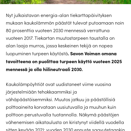
Nyt julkaistavan energia-alan tiekarttapäivityksen
mukaan kaukolämmön päästöt tulevat putoamaan noin
80 prosenttia vuoteen 2030 mennessä verrattuna
vuoteen 2017. Tiekartan muutostarpeen taustalla on
alan laaja murros, jossa keskeinen tekijä on nopea
. Savon Voiman omana
luopuminen turpeen käytöstä
tavoitteena on puolittaa turpeen käyttö vuoteen 2025
mennessä ja olla hiilineutraali 2030.
Kaukolämpöyhtiöt ovat uudistaneet viime vuosina
järjestelmiään tehokkaammiksi ja
vähäpäästöisemmiksi. Muutos jatkuu ja päästöllisiä
polttoaineita korvataan uusiutuvalla ja muuhun kuin
polttoon perustuvalla tuotannolla. Näkymä päästöjen
vähenemisen aikataulusta on kiristynyt viidellä vuodella
sitten kevään 2021: vuoden 2030 ennuste saavutetaankin