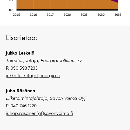
Lisätietoa:
Jukka Leskelä
Toimitusjohtaja, Energiateollisuus ry
P.
050 593 7233
jukka.leskela(at)energia.fi
Juha Räsänen
Liiketoimintajohtaja, Savon Voima Oyj
P.
040 746 1220
juhap.rasanen(at)savonvoima.fi