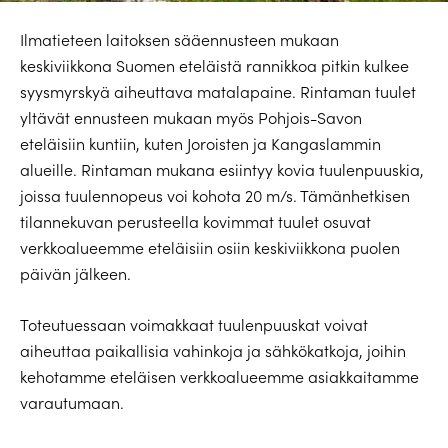
Ilmatieteen laitoksen sääennusteen mukaan
keskiviikkona Suomen eteläistä rannikkoa pitkin kulkee
syysmyrskyä aiheuttava matalapaine. Rintaman tuulet
yltävät ennusteen mukaan myös Pohjois-Savon
eteläisiin kuntiin, kuten Joroisten ja Kangaslammin
alueille. Rintaman mukana esiintyy kovia tuulenpuuskia,
joissa tuulennopeus voi kohota 20 m/s. Tämänhetkisen
tilannekuvan perusteella kovimmat tuulet osuvat
verkkoalueemme eteläisiin osiin keskiviikkona puolen
päivän jälkeen.
Toteutuessaan voimakkaat tuulenpuuskat voivat
aiheuttaa paikallisia vahinkoja ja sähkökatkoja, joihin
kehotamme eteläisen verkkoalueemme asiakkaitamme
varautumaan.