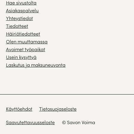
Hae sivustolta
Asiakaspalvelu
Yhteystiedot
Tiedotteet
Häiriötiedotteet
Olen muuttamassa
Avoimet työpaikat
Usein kysyttyä
Laskutus ja maksuneuvonta
Käyttöehdot
Tietosuojaseloste
Saavutettavuusseloste
© Savon Voima