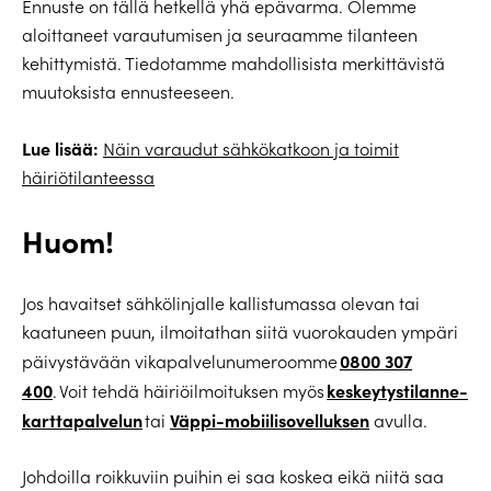
Ennuste on tällä hetkellä yhä epävarma. Olemme
aloittaneet varautumisen ja seuraamme tilanteen
kehittymistä. Tiedotamme mahdollisista merkittävistä
muutoksista ennusteeseen.
Lue lisää:
Näin varaudut sähkökatkoon ja toimit
häiriötilanteessa
Huom!
Jos havaitset sähkölinjalle kallistumassa olevan tai
kaatuneen puun, ilmoitathan siitä vuorokauden ympäri
0800 307
päivystävään vikapalvelunumeroomme
400
keskeytystilanne-
. Voit tehdä häiriöilmoituksen myös
karttapalvelun
Väppi-mobiilisovelluksen
tai
avulla.
Johdoilla roikkuviin puihin ei saa koskea eikä niitä saa