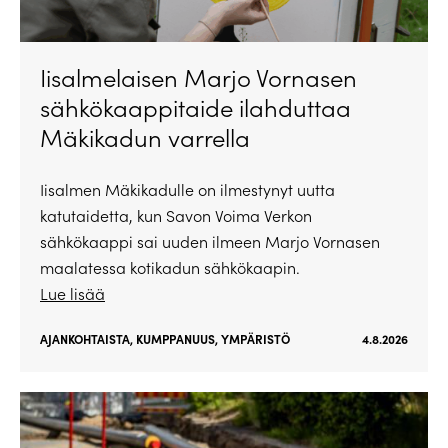
Iisalmelaisen Marjo Vornasen
sähkökaappitaide ilahduttaa
Mäkikadun varrella
Iisalmen Mäkikadulle on ilmestynyt uutta
katutaidetta, kun Savon Voima Verkon
sähkökaappi sai uuden ilmeen Marjo Vornasen
maalatessa kotikadun sähkökaapin.
Lue lisää
AJANKOHTAISTA
,
KUMPPANUUS
,
YMPÄRISTÖ
4.8.2026