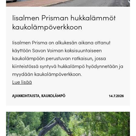
Iisalmen Prisman hukkalämmöt
kaukolämpöverkkoon
Iisalmen Prisma on alkukesän aikana ottanut
käyttöön Savon Voiman kaksisuuntaiseen
kaukolämpöön perustuvan ratkaisun, jossa
kiinteistössä syntyvä hukkalämpö hyödynnetään ja
myydään kaukolämpöverkkoon.
Lue lisää
AJANKOHTAISTA
,
KAUKOLÄMPÖ
14.7.2026