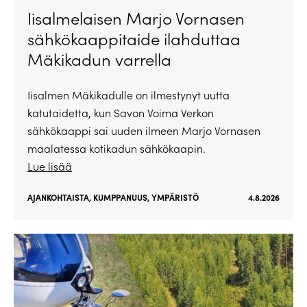
Iisalmelaisen Marjo Vornasen
sähkökaappitaide ilahduttaa
Mäkikadun varrella
Iisalmen Mäkikadulle on ilmestynyt uutta
katutaidetta, kun Savon Voima Verkon
sähkökaappi sai uuden ilmeen Marjo Vornasen
maalatessa kotikadun sähkökaapin.
Lue lisää
AJANKOHTAISTA
,
KUMPPANUUS
,
YMPÄRISTÖ
4.8.2026