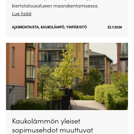
kiertotalousalueen maarakentamisessa.
Lue lisää
AJANKOHTAISTA
,
KAUKOLÄMPÖ
,
YMPÄRISTÖ
22.7.2026
Kaukolämmön yleiset
sopimusehdot muuttuvat