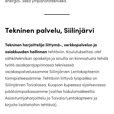
energia- sekä ympäristötekniikka.
Tekninen palvelu, Siilinjärvi
Tekninen harjoittelija liittymä-, verkkopalvelun ja
asiakkuuden hallinnan
tehtäviin. Koulutukseltasi olet
sähkötekniikan opiskelija ja sinulla on kiinnostusta tehdä
työtä asiakasrajapinnassa teknisessä
asiakaspalvelussamme Siilinjärven Lentokapteenin
toimipisteessämme. Tehtäviin liittyvä työpaikka on
Siilinjärven Toivalassa, Kuopion kupeessa sijaitsevassa
päätoimipaikassamme (valitse hakulomakkeelta:
Asiantuntijaharjoittelu ja Toivala/Lentokapteeni ja
kirjoita lisätietoihin tehtävä).