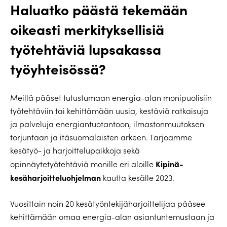
Haluatko päästä tekemään
oikeasti merkityksellisiä
työtehtäviä lupsakassa
työyhteisössä?
Meillä pääset tutustumaan energia-alan monipuolisiin
työtehtäviin tai kehittämään uusia, kestäviä ratkaisuja
ja palveluja energiantuotantoon, ilmastonmuutoksen
torjuntaan ja itäsuomalaisten arkeen. Tarjoamme
kesätyö- ja harjoittelupaikkoja sekä
Kipinä-
opinnäytetyötehtäviä monille eri aloille
kesäharjoitteluohjelman
kautta kesälle 2023.
Vuosittain noin 20 kesätyöntekijäharjoittelijaa pääsee
kehittämään omaa energia-alan asiantuntemustaan ja