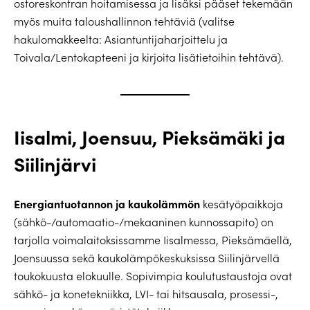
ostoreskontran hoitamisessa ja lisäksi pääset tekemään
myös muita taloushallinnon tehtäviä (valitse
hakulomakkeelta: Asiantuntijaharjoittelu ja
Toivala/Lentokapteeni ja kirjoita lisätietoihin tehtävä).
Iisalmi, Joensuu, Pieksämäki ja
Siilinjärvi
Energiantuotannon ja kaukolämmön
kesätyöpaikkoja
(sähkö-/automaatio-/mekaaninen kunnossapito) on
tarjolla voimalaitoksissamme Iisalmessa, Pieksämäellä,
Joensuussa sekä kaukolämpökeskuksissa Siilinjärvellä
toukokuusta elokuulle. Sopivimpia koulutustaustoja ovat
sähkö- ja konetekniikka, LVI- tai hitsausala, prosessi-,