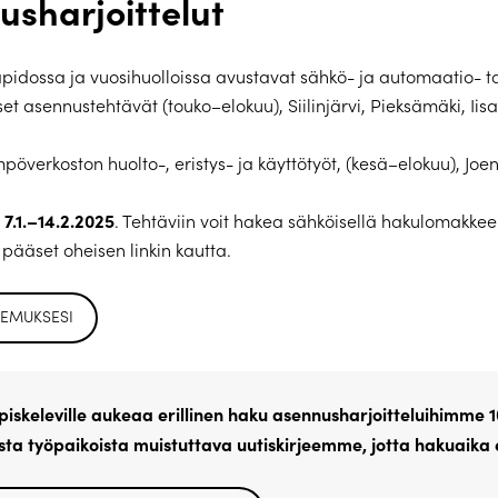
usharjoittelut
pidossa ja vuosihuolloissa avustavat sähkö- ja automaatio- t
t asennustehtävät (touko–elokuu), Siilinjärvi, Pieksämäki, Iisa
överkoston huolto-, eristys- ja käyttötyöt, (kesä–elokuu), Joe
7.1.–14.2.2025
. Tehtäviin voit hakea sähköisellä hakulomakkeel
pääset oheisen linkin kautta.
KEMUKSESI
iskeleville aukeaa erillinen haku asennusharjoitteluihimme 1
sta työpaikoista muistuttava uutiskirjeemme, jotta hakuaika 