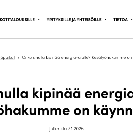
KOTITALOUKSILLE
YRITYKSILLE JA YHTEISÖILLE
TIETOA
yöpaikat
›
Onko sinulla kipinää energia-alalle? Kesätyöhakumme on 
nulla kipinää energia
öhakumme on käynni
Julkaistu 7.1.2025