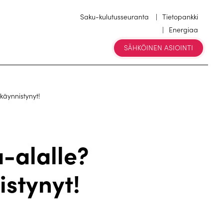
Saku-kulutusseuranta
Tietopankki
Energiaa
SÄHKÖINEN ASIOINTI
käynnistynyt!
-alalle?
stynyt!