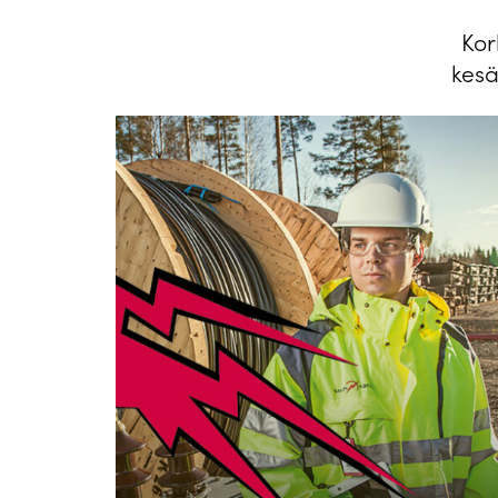
Kor
kesä