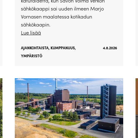
katutaidetta, kun Savon Voima Verkon
sähkökaappi sai uuden ilmeen Marjo
Vornasen maalatessa kotikadun
sähkökaapin.
Lue lisää
AJANKOHTAISTA
,
KUMPPANUUS
,
4.8.2026
YMPÄRISTÖ