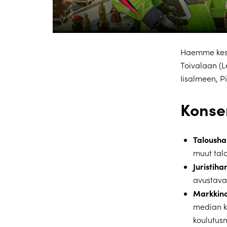
Haemme kesäh
Toivalaan (L
Iisalmeen, P
Konser
Talousha
muut talo
Juristiha
avustavat
Markkino
median ka
koulutus