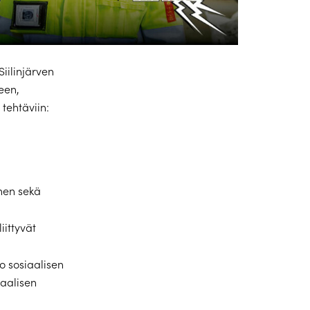
iilinjärven
een,
tehtäviin:
nen sekä
iittyvät
o sosiaalisen
uaalisen