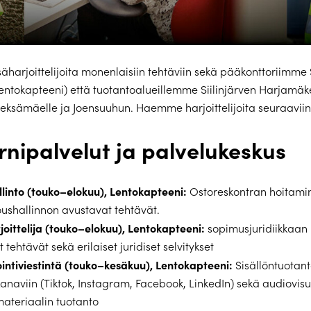
arjoittelijoita monenlaisiin tehtäviin sekä pääkonttoriimme S
entokapteeni) että tuotantoalueillemme Siilinjärven Harjamäk
ieksämäelle ja Joensuuhun. Haemme harjoittelijoita seuraaviin 
nipalvelut ja palvelukeskus
llinto (touko–elokuu), Lentokapteeni:
Ostoreskontran hoitami
ushallinnon avustavat tehtävät.
rjoittelija (touko–elokuu), Lentokapteeni:
sopimusjuridiikkaan l
 tehtävät sekä erilaiset juridiset selvitykset
intiviestintä (touko–kesäkuu), Lentokapteeni:
Sisällöntuotant
naviin (Tiktok, Instagram, Facebook, LinkedIn) sekä audiovis
materiaalin tuotanto