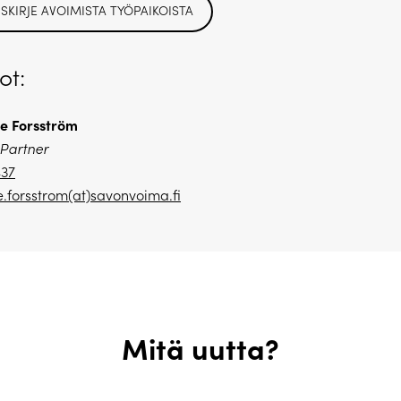
ISKIRJE AVOIMISTA TYÖPAIKOISTA
ot:
e Forsström
 Partner
437
.forsstrom(at)savonvoima.fi
Mitä uutta?