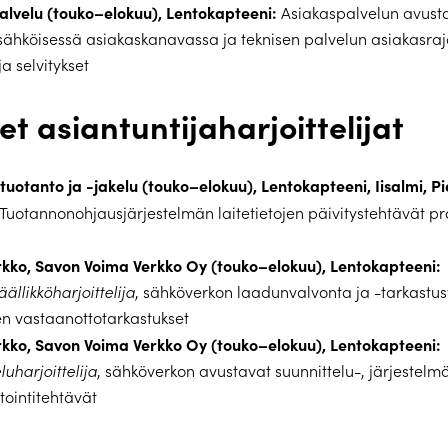
alvelu (touko–elokuu), Lentokapteeni:
Asiakaspalvelun avust
sähköisessä asiakaskanavassa ja teknisen palvelun asiakasra
ja selvitykset
et asiantuntijaharjoittelijat
uotanto ja -jakelu (touko–elokuu), Lentokapteeni, Iisalmi, P
Tuotannonohjausjärjestelmän laitetietojen päivitystehtävät pr
kko, Savon Voima Verkko Oy (touko–elokuu), Lentokapteeni:
äällikköharjoittelija
, sähköverkon laadunvalvonta ja -tarkastus
n vastaanottotarkastukset
kko, Savon Voima Verkko Oy (touko–elokuu), Lentokapteeni:
luharjoittelija
, sähköverkon avustavat suunnittelu-, järjestelmä
ointitehtävät