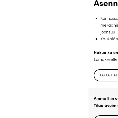
Asenn
Kunnossa
mekaanise
Joensuu
Kaukolämp
Hakuaika on 
Lomakkeelle 
TÄYTÄ HA
Ammattiin op
Tilaa avoimi