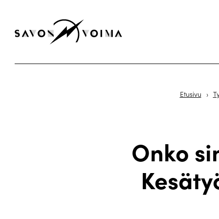
Etusivu
›
T
Onko si
Kesäty