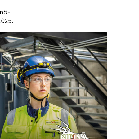
inä-
2025.