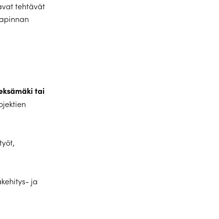
avat tehtävät
japinnan
ieksämäki tai
ojektien
työt,
kehitys- ja