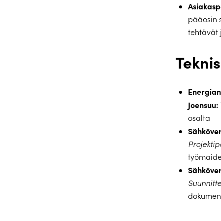
Asiakasp
pääosin 
tehtävät 
Teknis
Energiant
Joensuu:
osalta
Sähköver
Projektip
työmaide
Sähköver
Suunnitte
dokument