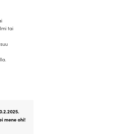
ai
lmi tai
nsuu
la.
0.2.2025.
ei mene ohi!