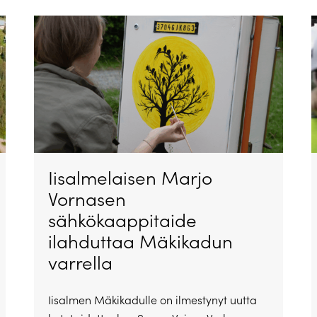
Iisalmelaisen Marjo
Vornasen
sähkökaappitaide
ilahduttaa Mäkikadun
varrella
Iisalmen Mäkikadulle on ilmestynyt uutta