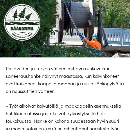
Pielaveden ja Tervon välinen mittava runkoverkon
saneeraushanke näkynyt maastossa, kun kaivinkoneet
ovat kaivaneet kaapelia maahan ja uusia sähköpylväitä
on noussut tien varteen.
– Työt alkoivat kaivutöillä ja maakaapelin asennuksella
huhtikuun alussa ja jatkuivat pylvästyksellä heti
toukokuussa. Hanke on kokonaisuudessaan hyvin suuri
ja monimuotoinen, mikä on aiheuttanut haasteita työn