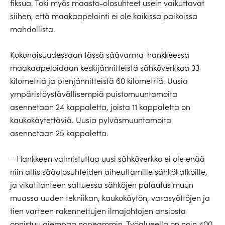
fiksua. Toki myös maasto-olosuhteet usein vaikuttavat
siihen, että maakaapelointi ei ole kaikissa paikoissa
mahdollista.
Kokonaisuudessaan tässä säävarma-hankkeessa
maakaapeloidaan keskijännitteistä sähköverkkoa 33
kilometriä ja pienjännitteistä 60 kilometriä. Uusia
ympäristöystävällisempiä puistomuuntamoita
asennetaan 24 kappaletta, joista 11 kappaletta on
kaukokäytettäviä. Uusia pylväsmuuntamoita
asennetaan 25 kappaletta.
– Hankkeen valmistuttua uusi sähköverkko ei ole enää
niin altis sääolosuhteiden aiheuttamille sähkökatkoille,
ja vikatilanteen sattuessa sähköjen palautus muun
muassa uuden tekniikan, kaukokäytön, varasyöttöjen ja
tien varteen rakennettujen ilmajohtojen ansiosta
onnistuu aiempaa nopeammin. Työalueella on noin 400