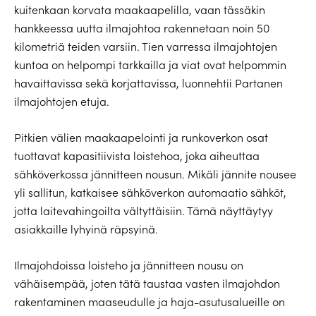
kuitenkaan korvata maakaapelilla, vaan tässäkin
hankkeessa uutta ilmajohtoa rakennetaan noin 50
kilometriä teiden varsiin. Tien varressa ilmajohtojen
kuntoa on helpompi tarkkailla ja viat ovat helpommin
havaittavissa sekä korjattavissa, luonnehtii Partanen
ilmajohtojen etuja.
Pitkien välien maakaapelointi ja runkoverkon osat
tuottavat kapasitiivista loistehoa, joka aiheuttaa
sähköverkossa jännitteen nousun. Mikäli jännite nousee
yli sallitun, katkaisee sähköverkon automaatio sähköt,
jotta laitevahingoilta vältyttäisiin. Tämä näyttäytyy
asiakkaille lyhyinä räpsyinä.
Ilmajohdoissa loisteho ja jännitteen nousu on
vähäisempää, joten tätä taustaa vasten ilmajohdon
rakentaminen maaseudulle ja haja-asutusalueille on