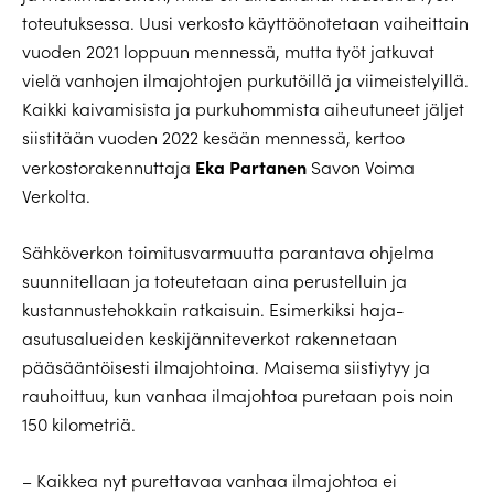
toteutuksessa. Uusi verkosto käyttöönotetaan vaiheittain
vuoden 2021 loppuun mennessä, mutta työt jatkuvat
vielä vanhojen ilmajohtojen purkutöillä ja viimeistelyillä.
Kaikki kaivamisista ja purkuhommista aiheutuneet jäljet
siistitään vuoden 2022 kesään mennessä, kertoo
Eka Partanen
verkostorakennuttaja
Savon Voima
Verkolta.
Sähköverkon toimitusvarmuutta parantava ohjelma
suunnitellaan ja toteutetaan aina perustelluin ja
kustannustehokkain ratkaisuin. Esimerkiksi haja-
asutusalueiden keskijänniteverkot rakennetaan
pääsääntöisesti ilmajohtoina. Maisema siistiytyy ja
rauhoittuu, kun vanhaa ilmajohtoa puretaan pois noin
150 kilometriä.
– Kaikkea nyt purettavaa vanhaa ilmajohtoa ei