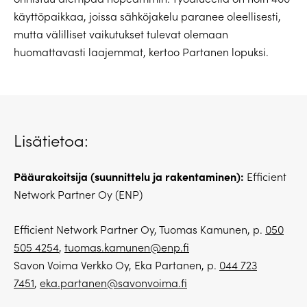
käyttöpaikkaa, joissa sähköjakelu paranee oleellisesti,
mutta välilliset vaikutukset tulevat olemaan
huomattavasti laajemmat, kertoo Partanen lopuksi.
Lisätietoa:
Pääurakoitsija (suunnittelu ja rakentaminen):
Efficient
Network Partner Oy (ENP)
Efficient Network Partner Oy, Tuomas Kamunen, p.
050
505 4254
,
tuomas.kamunen@enp.fi
Savon Voima Verkko Oy, Eka Partanen, p.
044 723
7451
,
eka.partanen@savonvoima.fi