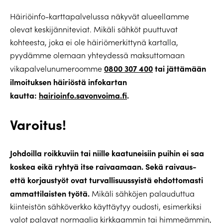
Häiriöinfo-karttapalvelussa näkyvät alueellamme
olevat keskijänniteviat. Mikäli sähköt puuttuvat
kohteesta, joka ei ole häiriömerkittynä kartalla,
pyydämme olemaan yhteydessä maksuttomaan
0800 307 400
tai jättämään
vikapalvelunumeroomme
ilmoituksen häiriöstä infokartan
kautta:
hairioinfo.savonvoima.fi
.
Varoitus!
Johdoilla roikkuviin tai niille kaatuneisiin puihin ei saa
koskea eikä ryhtyä itse raivaamaan. Sekä raivaus-
että korjaustyöt ovat turvallisuussyistä ehdottomasti
ammattilaisten työtä.
Mikäli sähköjen palauduttua
kiinteistön sähköverkko käyttäytyy oudosti, esimerkiksi
valot palavat normaalia kirkkaammin tai himmeämmin,