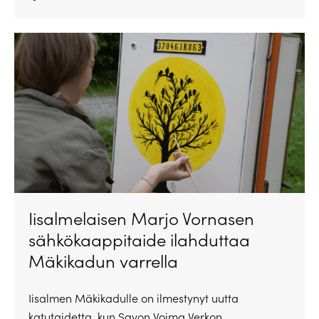
Iisalmelaisen Marjo Vornasen
sähkökaappitaide ilahduttaa
Mäkikadun varrella
Iisalmen Mäkikadulle on ilmestynyt uutta
katutaidetta, kun Savon Voima Verkon