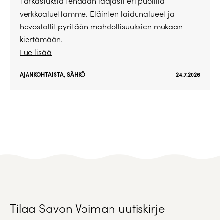
Tarkastuksia tehdään laajasti eri puolilla
verkkoaluettamme. Eläinten laidunalueet ja
hevostallit pyritään mahdollisuuksien mukaan
kiertämään.
Lue lisää
AJANKOHTAISTA
,
SÄHKÖ
24.7.2026
Tilaa Savon Voiman uutiskirje