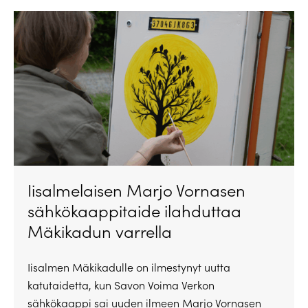
Iisalmelaisen Marjo Vornasen
sähkökaappitaide ilahduttaa
Mäkikadun varrella
Iisalmen Mäkikadulle on ilmestynyt uutta
katutaidetta, kun Savon Voima Verkon
sähkökaappi sai uuden ilmeen Marjo Vornasen