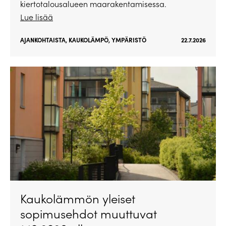
kiertotalousalueen maarakentamisessa.
Lue lisää
AJANKOHTAISTA
,
KAUKOLÄMPÖ
,
YMPÄRISTÖ
22.7.2026
Kaukolämmön yleiset
sopimusehdot muuttuvat