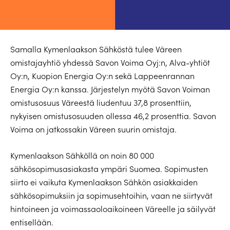
Samalla Kymenlaakson Sähköstä tulee Väreen
omistajayhtiö yhdessä Savon Voima Oyj:n, Alva-yhtiöt
Oy:n, Kuopion Energia Oy:n sekä Lappeenrannan
Energia Oy:n kanssa. Järjestelyn myötä Savon Voiman
omistusosuus Väreestä liudentuu 37,8 prosenttiin,
nykyisen omistusosuuden ollessa 46,2 prosenttia. Savon
Voima on jatkossakin Väreen suurin omistaja.
Kymenlaakson Sähköllä on noin 80 000
sähkösopimusasiakasta ympäri Suomea. Sopimusten
siirto ei vaikuta Kymenlaakson Sähkön asiakkaiden
sähkösopimuksiin ja sopimusehtoihin, vaan ne siirtyvät
hintoineen ja voimassaoloaikoineen Väreelle ja säilyvät
entisellään.