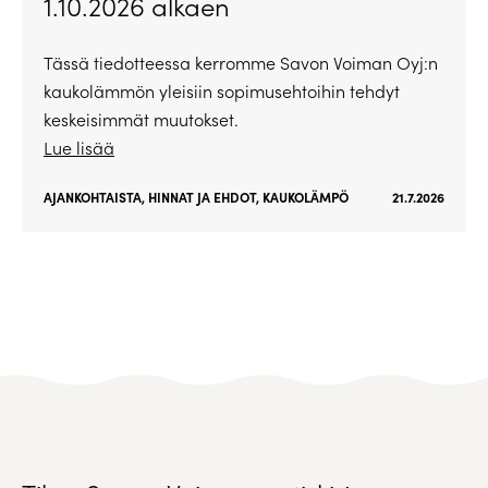
1.10.2026 alkaen
Tässä tiedotteessa kerromme Savon Voiman Oyj:n
kaukolämmön yleisiin sopimusehtoihin tehdyt
keskeisimmät muutokset.
Lue lisää
AJANKOHTAISTA
,
HINNAT JA EHDOT
,
KAUKOLÄMPÖ
21.7.2026