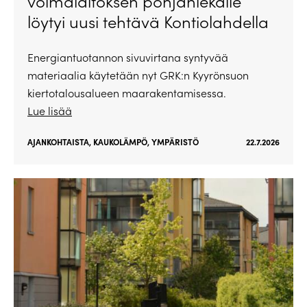
voimalaitoksen pohjahiekalle
löytyi uusi tehtävä Kontiolahdella
Energiantuotannon sivuvirtana syntyvää
materiaalia käytetään nyt GRK:n Kyyrönsuon
kiertotalousalueen maarakentamisessa.
Lue lisää
AJANKOHTAISTA
,
KAUKOLÄMPÖ
,
YMPÄRISTÖ
22.7.2026