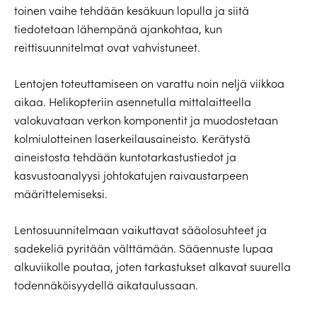
toinen vaihe tehdään kesäkuun lopulla ja siitä
tiedotetaan lähempänä ajankohtaa, kun
reittisuunnitelmat ovat vahvistuneet.
Lentojen toteuttamiseen on varattu noin neljä viikkoa
aikaa. Helikopteriin asennetulla mittalaitteella
valokuvataan verkon komponentit ja muodostetaan
kolmiulotteinen laserkeilausaineisto. Kerätystä
aineistosta tehdään kuntotarkastustiedot ja
kasvustoanalyysi johtokatujen raivaustarpeen
määrittelemiseksi.
Lentosuunnitelmaan vaikuttavat sääolosuhteet ja
sadekeliä pyritään välttämään. Sääennuste lupaa
alkuviikolle poutaa, joten tarkastukset alkavat suurella
todennäköisyydellä aikataulussaan.