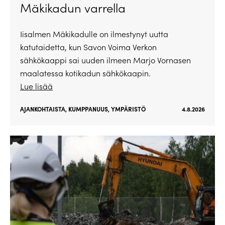
Mäkikadun varrella
Iisalmen Mäkikadulle on ilmestynyt uutta
katutaidetta, kun Savon Voima Verkon
sähkökaappi sai uuden ilmeen Marjo Vornasen
maalatessa kotikadun sähkökaapin.
Lue lisää
AJANKOHTAISTA
,
KUMPPANUUS
,
YMPÄRISTÖ
4.8.2026