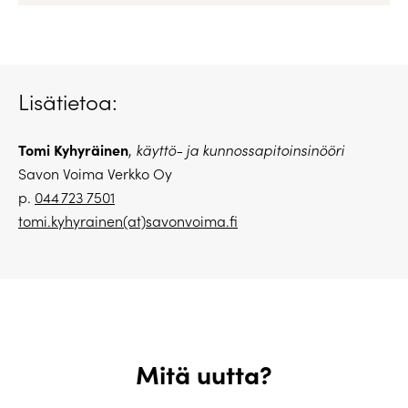
Lisätietoa:
Tomi Kyhyräinen
,
käyttö- ja kunnossapitoinsinööri
Savon Voima Verkko Oy
p.
044 723 7501
tomi.kyhyrainen(at)savonvoima.fi
Mitä uutta?