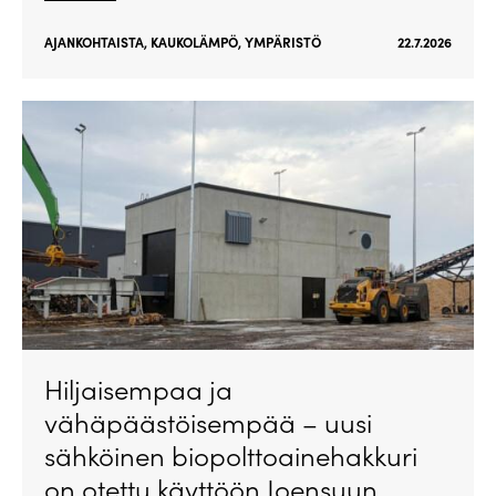
AJANKOHTAISTA
,
KAUKOLÄMPÖ
,
YMPÄRISTÖ
22.7.2026
Hiljaisempaa ja
vähäpäästöisempää – uusi
sähköinen biopolttoainehakkuri
on otettu käyttöön Joensuun