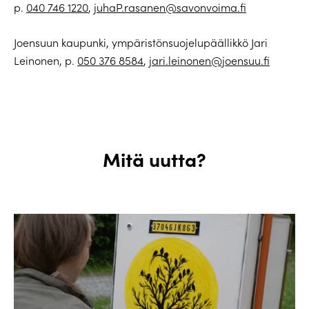
p.
040 746 1220
,
juhaP.rasanen@savonvoima.fi
Joensuun kaupunki, ympäristönsuojelupäällikkö Jari
Leinonen, p.
050 376 8584
,
jari.leinonen@joensuu.fi
Mitä uutta?