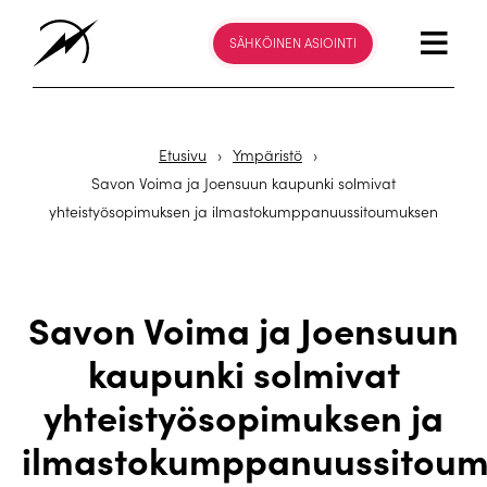
SÄHKÖINEN ASIOINTI
Etusivu
›
Ympäristö
›
Savon Voima ja Joensuun kaupunki solmivat
yhteistyösopimuksen ja ilmastokumppanuussitoumuksen
Savon Voima ja Joensuun
kaupunki solmivat
yhteistyösopimuksen ja
ilmastokumppanuussitou