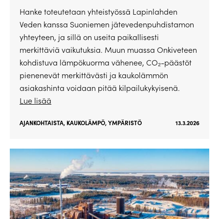
Hanke toteutetaan yhteistyössä Lapinlahden
Veden kanssa Suoniemen jätevedenpuhdistamon
yhteyteen, ja sillä on useita paikallisesti
merkittäviä vaikutuksia. Muun muassa Onkiveteen
kohdistuva lämpökuorma vähenee, CO₂-päästöt
pienenevät merkittävästi ja kaukolämmön
asiakashinta voidaan pitää kilpailukykyisenä.
Lue lisää
AJANKOHTAISTA
,
KAUKOLÄMPÖ
,
YMPÄRISTÖ
13.3.2026