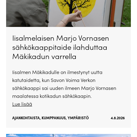
Iisalmelaisen Marjo Vornasen
sähkökaappitaide ilahduttaa
Mäkikadun varrella
Iisalmen Mäkikadulle on ilmestynyt uutta
katutaidetta, kun Savon Voima Verkon
sähkökaappi sai uuden ilmeen Marjo Vornasen
maalatessa kotikadun sähkökaapin.
Lue lisää
AJANKOHTAISTA
,
KUMPPANUUS
,
YMPÄRISTÖ
4.8.2026