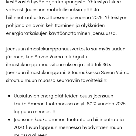
kestävästä hyvän arjen kaupungista. Yhteistyö tukee
vahvasti Joensuun mahdollisuuksia päästä
hiilineutraaliustavoitteeseen jo vuonna 2025. Yhteistyön
pohjana on avoin kehittäminen ja älykkäiden
energiaratkaisujen käyttöönottaminen Joensuussa.
Joensuun ilmastokumppanuusverkosto sai myös uuden
jäsenen, kun Savon Voima allekirjoitti
ilmastokumppanuussitoumuksen ja siitä tuli 36:s
Joensuun ilmastokumppani. Sitoumuksessa Savon Voima
sitoutuu muun muassa seuraaviin tavoitteisiin:
Uusiutuvien energialähteiden osuus Joensuun
kaukolämmön tuotannossa on yli 80 % vuoden 2025
loppuun mennessä
Joensuun kaukolämmön tuotanto on hiilineutraalia
2020-luvun loppuun mennessä hyödyntäen muun
muassa alueen