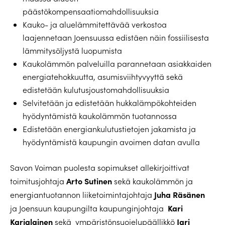
päästökompensaatiomahdollisuuksia
Kauko- ja aluelämmitettävää verkostoa
laajennetaan Joensuussa edistäen näin fossiilisesta
lämmitysöljystä luopumista
Kaukolämmön palveluilla parannetaan asiakkaiden
energiatehokkuutta, asumisviihtyvyyttä sekä
edistetään kulutusjoustomahdollisuuksia
Selvitetään ja edistetään hukkalämpökohteiden
hyödyntämistä kaukolämmön tuotannossa
Edistetään energiankulutustietojen jakamista ja
hyödyntämistä kaupungin avoimen datan avulla
Savon Voiman puolesta sopimukset allekirjoittivat
Arto Sutinen
toimitusjohtaja
sekä kaukolämmön ja
Juha Räsänen
energiantuotannon liiketoimintajohtaja
Kari
ja Joensuun kaupungilta kaupunginjohtaja
Karjalainen
Jari
sekä ympäristönsuojelupäällikkö