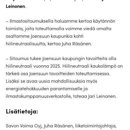
Leinonen
.
– Ilmastositoumuksella haluamme kertoa käytännön
toimista, joita toteuttamalla voimme viedä omalta
osaltamme Joensuun kaupunkia kohti
hiilineutraalisuutta, kertoo Juha Räsänen.
– Sitoumus tukee Joensuun kaupungin tavoitteita olla
hiilineutraali vuonna 2025. Hiilineutraali kaukolämpö on
tärkeä osa Joensuun tavoitteiden toteuttamisessa.
Lisäksi se avaa uusia mahdollisuuksia myös
energiatehokkuuden parantamiselle ja
ilmastokumppanuusverkostolle, toteaa Jari Leinonen.
Lisätietoja:
Savon Voima Oyj, Juha Räsänen, liiketoimintajohtaja,