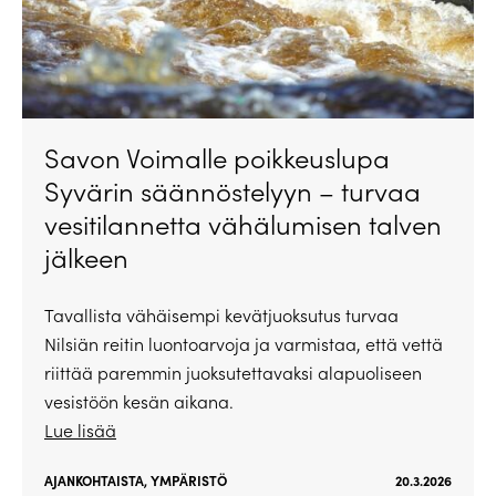
Savon Voimalle poikkeuslupa
Syvärin säännöstelyyn – turvaa
vesitilannetta vähälumisen talven
jälkeen
Tavallista vähäisempi kevätjuoksutus turvaa
Nilsiän reitin luontoarvoja ja varmistaa, että vettä
riittää paremmin juoksutettavaksi alapuoliseen
vesistöön kesän aikana.
Lue lisää
AJANKOHTAISTA
,
YMPÄRISTÖ
20.3.2026