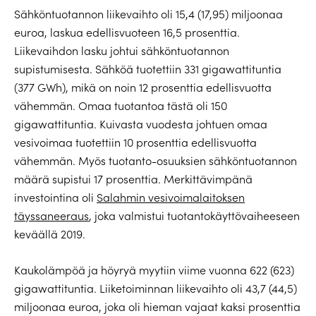
Sähköntuotannon liikevaihto oli 15,4 (17,95) miljoonaa
euroa, laskua edellisvuoteen 16,5 prosenttia.
Liikevaihdon lasku johtui sähköntuotannon
supistumisesta. Sähköä tuotettiin 331 gigawattituntia
(377 GWh), mikä on noin 12 prosenttia edellisvuotta
vähemmän. Omaa tuotantoa tästä oli 150
gigawattituntia. Kuivasta vuodesta johtuen omaa
vesivoimaa tuotettiin 10 prosenttia edellisvuotta
vähemmän. Myös tuotanto-osuuksien sähköntuotannon
määrä supistui 17 prosenttia. Merkittävimpänä
investointina oli
Salahmin vesivoimalaitoksen
täyssaneeraus
, joka valmistui tuotantokäyttövaiheeseen
keväällä 2019.
Kaukolämpöä ja höyryä myytiin viime vuonna 622 (623)
gigawattituntia. Liiketoiminnan liikevaihto oli 43,7 (44,5)
miljoonaa euroa, joka oli hieman vajaat kaksi prosenttia