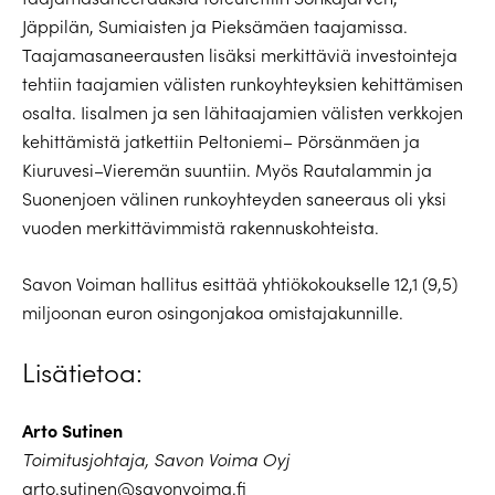
Jäppilän, Sumiaisten ja Pieksämäen taajamissa.
Taajamasaneerausten lisäksi merkittäviä investointeja
tehtiin taajamien välisten runkoyhteyksien kehittämisen
osalta. Iisalmen ja sen lähitaajamien välisten verkkojen
kehittämistä jatkettiin Peltoniemi– Pörsänmäen ja
Kiuruvesi–Vieremän suuntiin. Myös Rautalammin ja
Suonenjoen välinen runkoyhteyden saneeraus oli yksi
vuoden merkittävimmistä rakennuskohteista.
Savon Voiman hallitus esittää yhtiökokoukselle 12,1 (9,5)
miljoonan euron osingonjakoa omistajakunnille.
Lisätietoa:
Arto Sutinen
Toimitusjohtaja, Savon Voima Oyj
arto.sutinen@savonvoima.fi