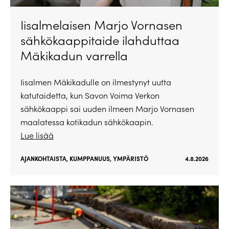
Iisalmelaisen Marjo Vornasen
sähkökaappitaide ilahduttaa
Mäkikadun varrella
Iisalmen Mäkikadulle on ilmestynyt uutta
katutaidetta, kun Savon Voima Verkon
sähkökaappi sai uuden ilmeen Marjo Vornasen
maalatessa kotikadun sähkökaapin.
Lue lisää
AJANKOHTAISTA
,
KUMPPANUUS
,
YMPÄRISTÖ
4.8.2026