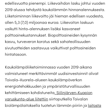
edellisvuotta pienempi. Liikevaihdon lasku johtui vuoden
2019 alussa tehdystä kaukolämmön hinnanalennuksesta.
Liiketoiminnan liikevoitto jäi hieman edellisen vuodesta,
ollen 5,3 (7,0) miljoonaa euroa. Liikevoiton laskuun
vaikutti hinta-alennuksen lisäksi kasvaneet
polttoainekustannukset. Biopolttoaineiden kysynnän
kasvu, turveveron korotus sekä sahateollisuuden
sivutuotteiden saatavuus vaikuttivat polttoaineiden
hintatasoon.
Kaukolämpöliiketoiminnassa vuoden 2019 aikana
valmistuneet merkittävimmät uudisinvestoinnit olivat
Toivala–Vuorela-alueen kaukolämpöverkon
energiatehokkuuden ja ympäristöturvallisuuden
kehittämiseen kohdistuneita
. Siilinjärven-Kuopion
varuskunta-alue liitettiin
siirtoputkella Toivalan
biolämpölaitoksella tuotetun lämmön piiriin ja
laitosta