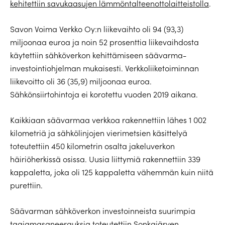
kehitettiin savukaasujen lämmöntalteenottolaitteistolla
.
Savon Voima Verkko Oy:n liikevaihto oli 94 (93,3)
miljoonaa euroa ja noin 52 prosenttia liikevaihdosta
käytettiin sähköverkon kehittämiseen säävarma-
investointiohjelman mukaisesti. Verkkoliiketoiminnan
liikevoitto oli 36 (35,9) miljoonaa euroa.
Sähkönsiirtohintoja ei korotettu vuoden 2019 aikana.
Kaikkiaan säävarmaa verkkoa rakennettiin lähes 1 002
kilometriä ja sähkölinjojen vierimetsien käsittelyä
toteutettiin 450 kilometrin osalta jakeluverkon
häiriöherkissä osissa. Uusia liittymiä rakennettiin 339
kappaletta, joka oli 125 kappaletta vähemmän kuin niitä
purettiin.
Säävarman sähköverkon investoinneista suurimpia
taajamasaneerauksia toteutettiin Sonkajärven,