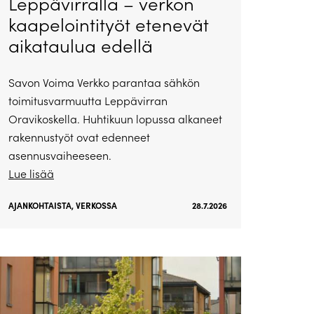
Leppävirralla – verkon
kaapelointityöt etenevät
aikataulua edellä
Savon Voima Verkko parantaa sähkön
toimitusvarmuutta Leppävirran
Oravikoskella. Huhtikuun lopussa alkaneet
rakennustyöt ovat edenneet
asennusvaiheeseen.
Lue lisää
AJANKOHTAISTA
,
VERKOSSA
28.7.2026