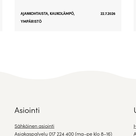
AJANKOHTAISTA
,
KAUKOLÄMPÖ
,
22.7.2026
YMPÄRISTÖ
Asiointi
Sähköinen asiointi
H
Asiakaspalvelu
017 224 400
(ma–pe klo 8–16)
A