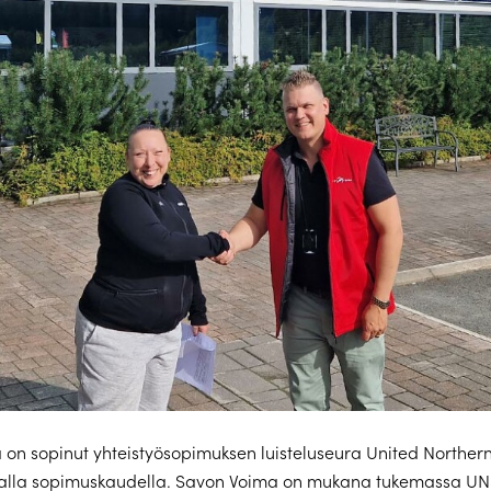
on sopinut yhteistyösopimuksen luisteluseura United Northern
valla sopimuskaudella. Savon Voima on mukana tukemassa UNS