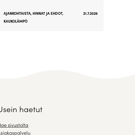
AJANKOHTAISTA
,
HINNAT JA EHDOT
,
21.7.2026
KAUKOLÄMPÖ
Usein haetut
ae sivustolta
siakaspalvelu