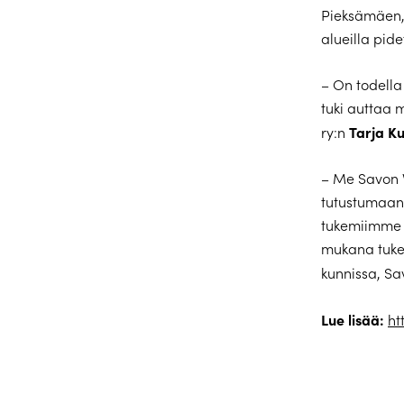
Pieksämäen, 
alueilla pide
– On todell
tuki auttaa 
Tarja K
ry:n
– Me Savon 
tutustumaan u
tukemiimme j
mukana tuke
kunnissa, Sa
Lue lisää:
ht