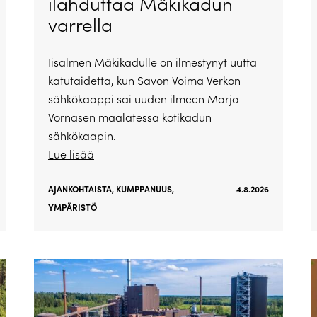
ilahduttaa Mäkikadun
varrella
Iisalmen Mäkikadulle on ilmestynyt uutta
katutaidetta, kun Savon Voima Verkon
sähkökaappi sai uuden ilmeen Marjo
Vornasen maalatessa kotikadun
sähkökaapin.
Lue lisää
AJANKOHTAISTA
,
KUMPPANUUS
,
4.8.2026
YMPÄRISTÖ