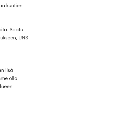
än kuntien
ita. Saatu
stukseen, UNS
en lisä
mme olla
alueen