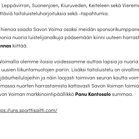
Leppävirran, Suonenjoen, Kiuruveden, Keiteleen sekä Vierem
ttäviä taitoluisteluharjoituksia sekä -tapahtumia.
a hienoa saada Savon Voima osaksi meidän sponsorikumppane
monia nuoria luistelijanalkuja pääsemään kiinni uuteen harra
unnas
kiittää.
Voimalla olemme iloisia voidessamme auttaa lapsia ja nuoria
usien liikuntamuotojen pariin. Lisäksi taitoluistelu on oivallin
ääurheilulajeihin ja näin laajasti toimivan seuran kautta voi
massa nuorten harrastamista kattavasti Savon Voiman toimi
Panu Kantosalo
von Voiman markkinointipäällikkö
summaa.
tps://uns.sporttisaitti.com/