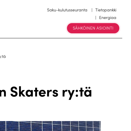
Saku-kulutusseuranta
Tietopankki
Energiaa
SÄHKÖINEN ASIOINTI
:tä
 Skaters ry:tä