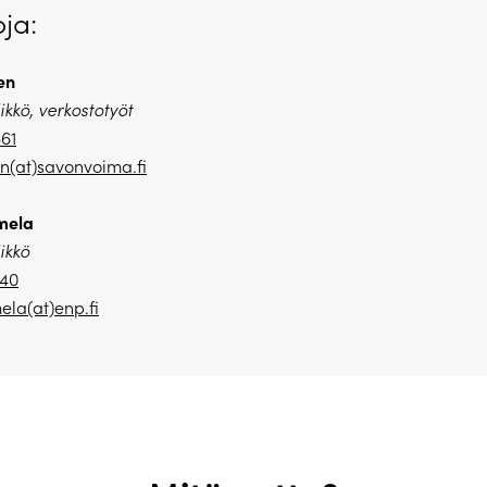
oja:
en
ikkö, verkostotyöt
61
en(at)savonvoima.
fi
mela
ikkö
240
la(at)enp.fi