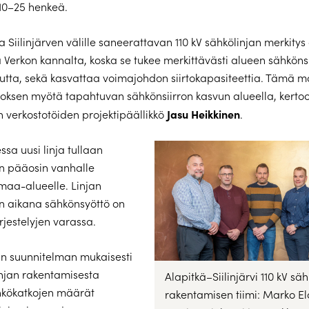
10–25 henkeä.
a Siilinjärven välille saneerattavan 110 kV sähkölinjan merkitys
Verkon kannalta, koska se tukee merkittävästi alueen sähköns
tta, sekä kasvattaa voimajohdon siirtokapasiteettia. Tämä m
oksen myötä tapahtuvan sähkönsiirron kasvun alueella, kerto
Jasu Heikkinen
 verkostotöiden projektipäällikkö
.
sa uusi linja tullaan
 pääosin vanhalle
 maa-alueelle. Linjan
n aikana sähkönsyöttö on
rjestelyjen varassa.
un suunnitelman mukaisesti
linjan rakentamisesta
Alapitkä–Siilinjärvi 110 kV sä
hkökatkojen määrät
rakentamisen tiimi: Marko El