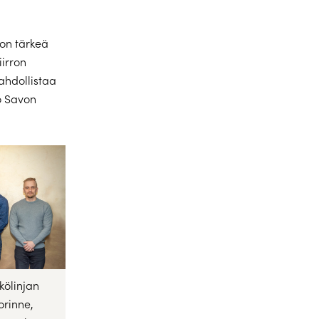
 on tärkeä
iirron
ahdollistaa
o Savon
hkölinjan
orinne,