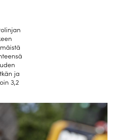
olinjan
kkeen
mmäistä
yhteensä
suuden
tkän ja
oin 3,2