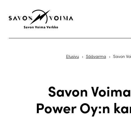
Etusivu
›
Säävarma
›
Savon Voi
Savon Voima
Power Oy:n kan