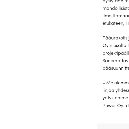
pystytään m
mahdollisist
ilmoittamaan
etukäteen, H
Pääurakoits
Oy:n osalta
projektipääl
Saneerattava
pääsuunnitt
– Me olemme
linjaa yhde
yritystemme 
Power Oy:n 