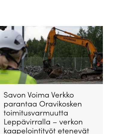
Savon Voima Verkko
parantaa Oravikosken
toimitusvarmuutta
Leppävirralla – verkon
kaapelointityöt etenevät