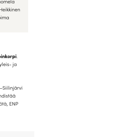
Tuomela
Heikkinen
Voima
pinkorpi
.
leis- ja
iilinjärvi
hdistää
ötä, ENP