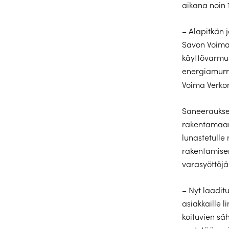
aikana noin 
– Alapitkän j
Savon Voima 
käyttövarmuu
energiamurr
Voima Verkon
Saneeraukses
rakentamaan
lunastetulle
rakentamise
varasyöttöjä
– Nyt laadit
asiakkaille 
koituvien sä