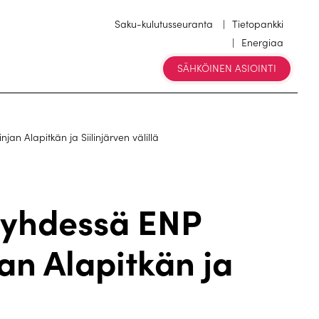
Saku-kulutusseuranta
Tietopankki
Energiaa
SÄHKÖINEN ASIOINTI
n Alapitkän ja Siilinjärven välillä
 yhdessä ENP
an Alapitkän ja