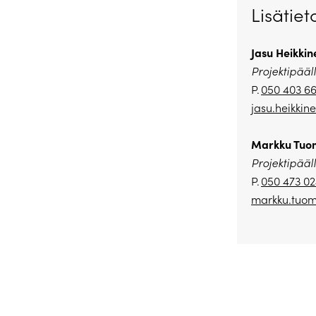
Lisätiet
Jasu Heikkin
Projektipääll
P.
050 403 66
jasu.heikkin
Markku Tuo
Projektipääll
P.
050 473 0
markku.tuome