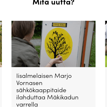
Mitä uutta?
Iisalmelaisen Marjo
Vornasen
sähkökaappitaide
ilahduttaa Mäkikadun
varrella