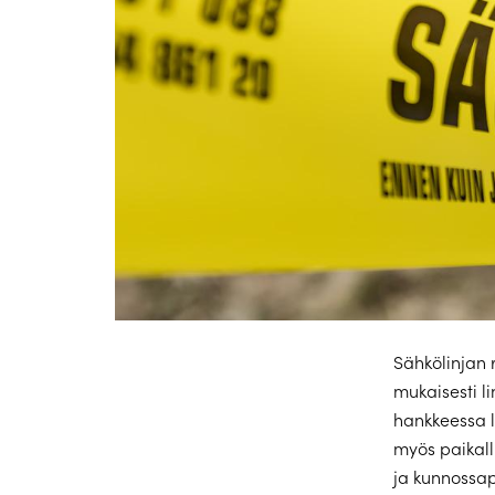
Sähkölinjan 
mukaisesti l
hankkeessa lu
myös paikall
ja kunnossap