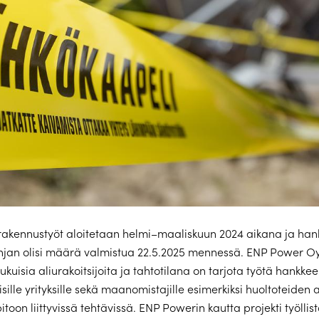
rakennustyöt aloitetaan helmi–maaliskuun 2024 aikana ja han
injan olisi määrä valmistua 22.5.2025 mennessä. ENP Power 
kuisia aliurakoitsijoita ja tahtotilana on tarjota työtä hankke
isille yrityksille sekä maanomistajille esimerkiksi huoltoteide
itoon liittyvissä tehtävissä. ENP Powerin kautta projekti työlli