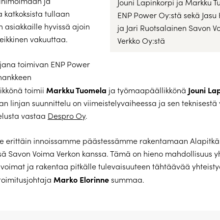
inimoimaan ja
Jouni Lapinkorpi ja Markku 
a katkoksista tullaan
ENP Power Oy:stä sekä Jasu 
 asiakkaille hyvissä ajoin
ja Jari Ruotsalainen Savon 
eikkinen vakuuttaa.
Verkko Oy:stä
ijana toimivan ENP Power
 hankkeen
Markku Tuomela
Jouni La
likkönä toimii
ja työmaapäällikkönä
n linjan suunnittelu on viimeistelyvaiheessa ja sen teknisestä y
elusta vastaa
Despro Oy
.
 erittäin innoissamme päästessämme rakentamaan Alapitkä–S
ssä Savon Voima Verkon kanssa. Tämä on hieno mahdollisuus y
voimat ja rakentaa pitkälle tulevaisuuteen tähtäävää yhteisty
Marko Elorinne
toimitusjohtaja
summaa.