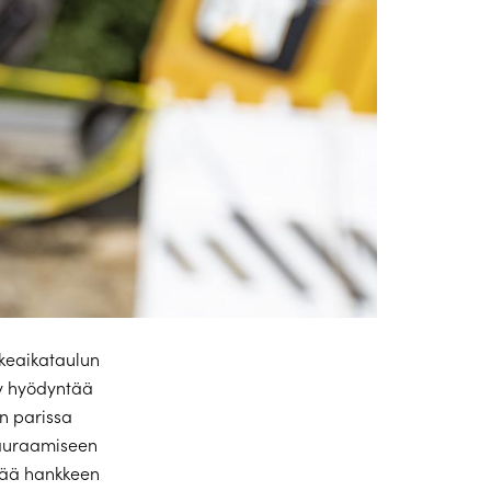
keaikataulun
Oy hyödyntää
en parissa
n auraamiseen
stää hankkeen