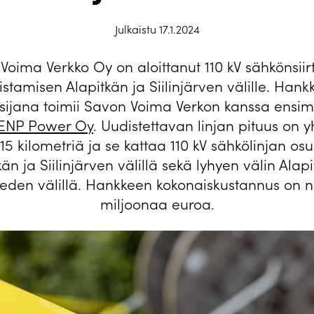
Julkaistu 17.1.2024
Voima Verkko Oy on aloittanut 110 kV sähkönsiirt
stamisen Alapitkän ja Siilinjärven välille. Han
tsijana toimii Savon Voima Verkon kanssa ensi
ENP Power Oy
. Uudistettavan linjan pituus on 
15 kilometriä ja se kattaa 110 kV sähkölinjan o
kän ja Siilinjärven välillä sekä lyhyen välin Alapi
eden välillä. Hankkeen kokonaiskustannus on n
miljoonaa euroa.