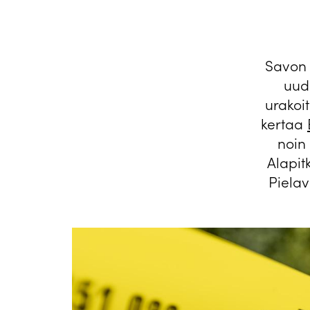
Savon 
uudi
urakoi
kertaa
noin 
Alapit
Pielav