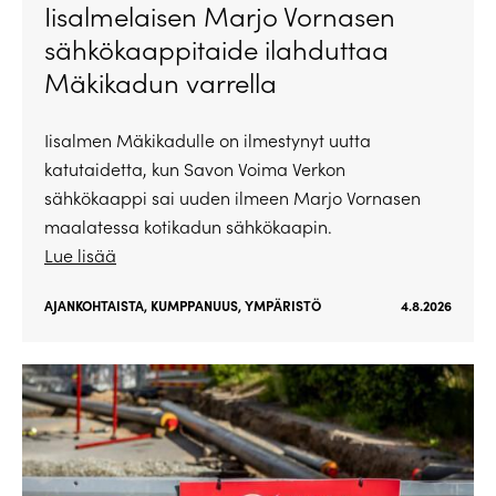
Iisalmelaisen Marjo Vornasen
sähkökaappitaide ilahduttaa
Mäkikadun varrella
Iisalmen Mäkikadulle on ilmestynyt uutta
katutaidetta, kun Savon Voima Verkon
sähkökaappi sai uuden ilmeen Marjo Vornasen
maalatessa kotikadun sähkökaapin.
Lue lisää
AJANKOHTAISTA
,
KUMPPANUUS
,
YMPÄRISTÖ
4.8.2026