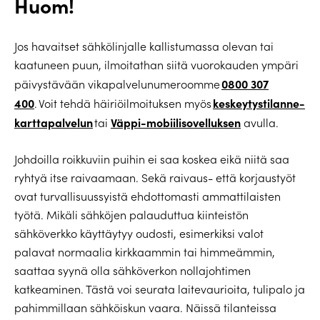
Huom!
Jos havaitset sähkölinjalle kallistumassa olevan tai
kaatuneen puun, ilmoitathan siitä vuorokauden ympäri
0800 307
päivystävään vikapalvelunumeroomme
400
keskeytystilanne-
. Voit tehdä häiriöilmoituksen myös
karttapalvelun
Väppi-mobiilisovelluksen
tai
avulla.
Johdoilla roikkuviin puihin ei saa koskea eikä niitä saa
ryhtyä itse raivaamaan. Sekä raivaus- että korjaustyöt
ovat turvallisuussyistä ehdottomasti ammattilaisten
työtä. Mikäli sähköjen palauduttua kiinteistön
sähköverkko käyttäytyy oudosti, esimerkiksi valot
palavat normaalia kirkkaammin tai himmeämmin,
saattaa syynä olla sähköverkon nollajohtimen
katkeaminen. Tästä voi seurata laitevaurioita, tulipalo ja
pahimmillaan sähköiskun vaara. Näissä tilanteissa