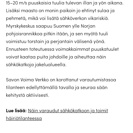
15–20 m/s puuskaisia tuulia tulevan illan ja yön aikana.
Lisäksi maasto on monin paikoin jo ehtinyt sulaa ja
pehmetä, mikä voi lisätä sähköverkon vikariskiä.
Myrskykeskus saapuu Suomen ylle Norjan
pohjoisrannikkoa pitkin itään, ja sen myötä tuuli
voimistuu torstain ja perjantain välisenä yönä.
Ennusteen toteutuessa voimakkaimmat puuskatuulet
voivat kaataa puita johdoille ja aiheuttaa näin
sähkökatkoja jakelualueella.
Savon Voima Verkko on korottanut varautumistasoa
tilanteen edellyttämällä tavalla ja seuraa sään
kehitystä aktiivisesti.
Lue lisää:
Näin varaudut sähkökatkoon ja toimit
häiriötilanteessa