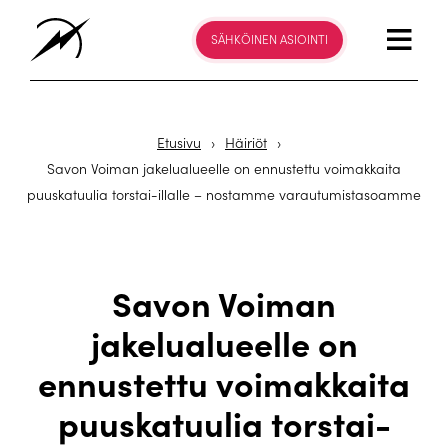
SÄHKÖINEN ASIOINTI
Etusivu
›
Häiriöt
›
Savon Voiman jakelualueelle on ennustettu voimakkaita
puuskatuulia torstai-illalle – nostamme varautumistasoamme
Savon Voiman
jakelualueelle on
ennustettu voimakkaita
puuskatuulia torstai-