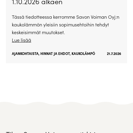
1.10.2026 alkaen
Tässä tiedotteessa kerromme Savon Voiman Oyj:n
kaukolämmön yleisiin sopimusehtoihin tehdyt
keskeisimmät muutokset.
Lue lisää
AJANKOHTAISTA
,
HINNAT JA EHDOT
,
KAUKOLÄMPÖ
21.7.2026