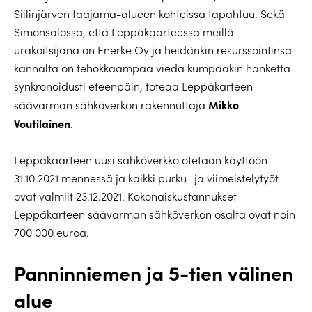
Siilinjärven taajama-alueen kohteissa tapahtuu. Sekä
Simonsalossa, että Leppäkaarteessa meillä
urakoitsijana on Enerke Oy ja heidänkin resurssointinsa
kannalta on tehokkaampaa viedä kumpaakin hanketta
synkronoidusti eteenpäin, toteaa Leppäkarteen
Mikko
säävarman sähköverkon rakennuttaja
Voutilainen
.
Leppäkaarteen uusi sähköverkko otetaan käyttöön
31.10.2021 mennessä ja kaikki purku- ja viimeistelytyöt
ovat valmiit 23.12.2021. Kokonaiskustannukset
Leppäkarteen säävarman sähköverkon osalta ovat noin
700 000 euroa.
Panninniemen ja 5-tien välinen
alue