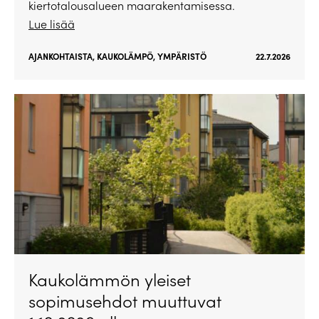
kiertotalousalueen maarakentamisessa.
Lue lisää
AJANKOHTAISTA
,
KAUKOLÄMPÖ
,
YMPÄRISTÖ
22.7.2026
Kaukolämmön yleiset
sopimusehdot muuttuvat