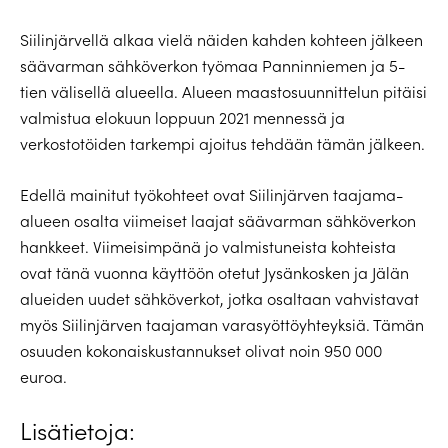
Siilinjärvellä alkaa vielä näiden kahden kohteen jälkeen
säävarman sähköverkon työmaa Panninniemen ja 5-
tien välisellä alueella. Alueen maastosuunnittelun pitäisi
valmistua elokuun loppuun 2021 mennessä ja
verkostotöiden tarkempi ajoitus tehdään tämän jälkeen.
Edellä mainitut työkohteet ovat Siilinjärven taajama-
alueen osalta viimeiset laajat säävarman sähköverkon
hankkeet. Viimeisimpänä jo valmistuneista kohteista
ovat tänä vuonna käyttöön otetut Jysänkosken ja Jälän
alueiden uudet sähköverkot, jotka osaltaan vahvistavat
myös Siilinjärven taajaman varasyöttöyhteyksiä. Tämän
osuuden kokonaiskustannukset olivat noin 950 000
euroa.
Lisätietoja: