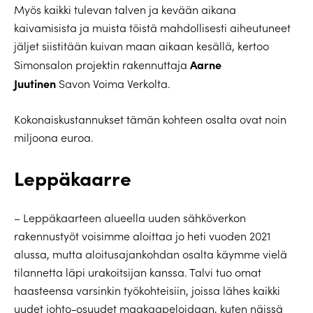
Myös kaikki tulevan talven ja kevään aikana
kaivamisista ja muista töistä mahdollisesti aiheutuneet
jäljet siistitään kuivan maan aikaan kesällä, kertoo
Aarne
Simonsalon projektin rakennuttaja
Juutinen
Savon Voima Verkolta.
Kokonaiskustannukset tämän kohteen osalta ovat noin
miljoona euroa.
Leppäkaarre
– Leppäkaarteen alueella uuden sähköverkon
rakennustyöt voisimme aloittaa jo heti vuoden 2021
alussa, mutta aloitusajankohdan osalta käymme vielä
tilannetta läpi urakoitsijan kanssa. Talvi tuo omat
haasteensa varsinkin työkohteisiin, joissa lähes kaikki
uudet johto-osuudet maakaapeloidaan, kuten näissä