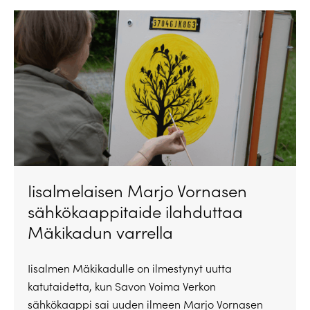
Iisalmelaisen Marjo Vornasen
sähkökaappitaide ilahduttaa
Mäkikadun varrella
Iisalmen Mäkikadulle on ilmestynyt uutta
katutaidetta, kun Savon Voima Verkon
sähkökaappi sai uuden ilmeen Marjo Vornasen