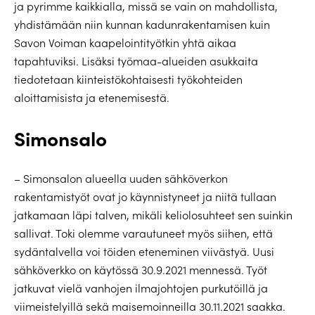
ja pyrimme kaikkialla, missä se vain on mahdollista,
yhdistämään niin kunnan kadunrakentamisen kuin
Savon Voiman kaapelointityötkin yhtä aikaa
tapahtuviksi. Lisäksi työmaa-alueiden asukkaita
tiedotetaan kiinteistökohtaisesti työkohteiden
aloittamisista ja etenemisestä.
Simonsalo
– Simonsalon alueella uuden sähköverkon
rakentamistyöt ovat jo käynnistyneet ja niitä tullaan
jatkamaan läpi talven, mikäli keliolosuhteet sen suinkin
sallivat. Toki olemme varautuneet myös siihen, että
sydäntalvella voi töiden eteneminen viivästyä. Uusi
sähköverkko on käytössä 30.9.2021 mennessä. Työt
jatkuvat vielä vanhojen ilmajohtojen purkutöillä ja
viimeistelyillä sekä maisemoinneilla 30.11.2021 saakka.