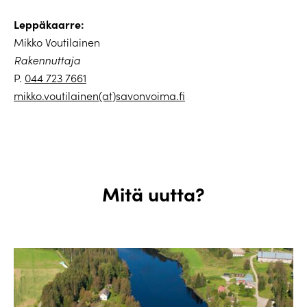
Leppäkaarre:
Mikko Voutilainen
Rakennuttaja
P.
044 723 7661
mikko.voutilainen(at)savonvoima.fi
Mitä uutta?