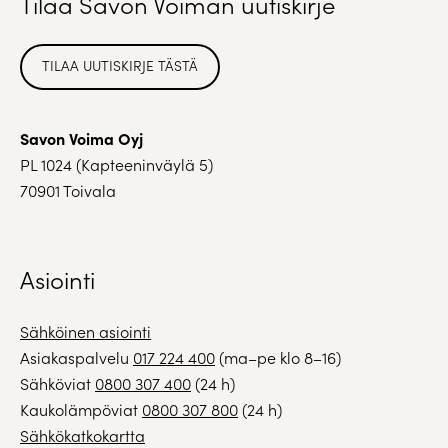
Tilaa Savon Voiman uutiskirje
TILAA UUTISKIRJE TÄSTÄ
Savon Voima Oyj
PL 1024 (Kapteeninväylä 5)
70901 Toivala
Asiointi
Sähköinen asiointi
Asiakaspalvelu
017 224 400
(ma–pe klo 8–16)
Sähköviat
0800 307 400
(24 h)
Kaukolämpöviat
0800 307 800
(24 h)
Sähkökatkokartta