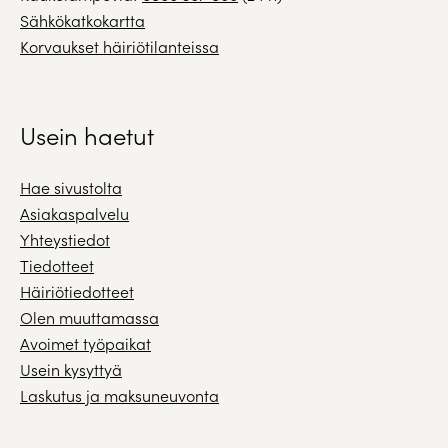
Sähkökatkokartta
Korvaukset häiriötilanteissa
Usein haetut
Hae sivustolta
Asiakaspalvelu
Yhteystiedot
Tiedotteet
Häiriötiedotteet
Olen muuttamassa
Avoimet työpaikat
Usein kysyttyä
Laskutus ja maksuneuvonta