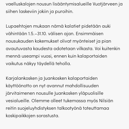
vaelluskalojen nousun lisääntymisalueille Vuotjärveen ja
siihen laskeviin jokiin ja puroihin.
Lupaehtojen mukaan nämä kalatiet pidetään auki
vähintään 1.5.–31.10. välisen ajan. Ensimmäisen
nousukauden kokemukset olivat myönteiset ja pian
avautuvasta kaudesta odotetaan vilkasta. Voi kuitenkin
mennä useampi vuosi, ennen kuin kalaportaiden
vaikutus näkyy täydellä teholla.
Karjalankosken ja Juankosken kalaportaiden
käyttöönotto on nyt avannut mahdollisuuden
järvitaimenen nousulle Juankosken yläpuolisille
vesialueille. Olemme olleet tukemassa myös Nilsiän
reitin suojeluyhdistyksen talkootyönä toteuttamaa
koskipaikkojen sorastusta.