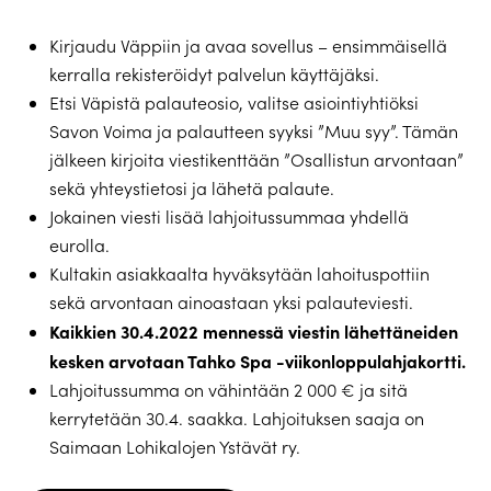
Kirjaudu Väppiin ja avaa sovellus – ensimmäisellä
kerralla rekisteröidyt palvelun käyttäjäksi.
Etsi Väpistä palauteosio, valitse asiointiyhtiöksi
Savon Voima ja palautteen syyksi ”Muu syy”. Tämän
jälkeen kirjoita viestikenttään ”Osallistun arvontaan”
sekä yhteystietosi ja lähetä palaute.
Jokainen viesti lisää lahjoitussummaa yhdellä
eurolla.
Kultakin asiakkaalta hyväksytään lahoituspottiin
sekä arvontaan ainoastaan yksi palauteviesti.
Kaikkien 30.4.2022 mennessä viestin lähettäneiden
kesken arvotaan Tahko Spa -viikonloppulahjakortti.
Lahjoitussumma on vähintään 2 000 € ja sitä
kerrytetään 30.4. saakka. Lahjoituksen saaja on
Saimaan Lohikalojen Ystävät ry.