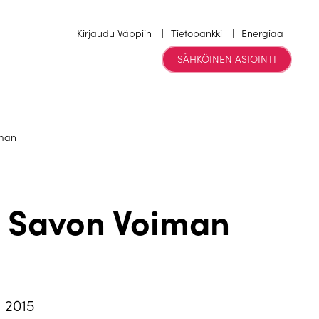
Kirjaudu Väppiin
Tietopankki
Energiaa
SÄHKÖINEN ASIOINTI
iman
ää Savon Voiman
 2015