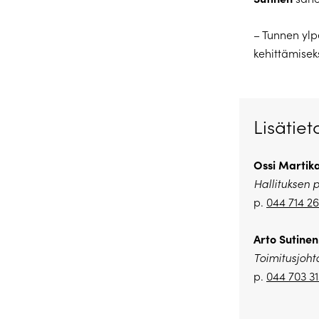
– Tunnen ylp
kehittämiseks
Lisätiet
Ossi Martik
Hallituksen 
p.
044 714 26
Arto Sutinen
Toimitusjoht
p.
044 703 3