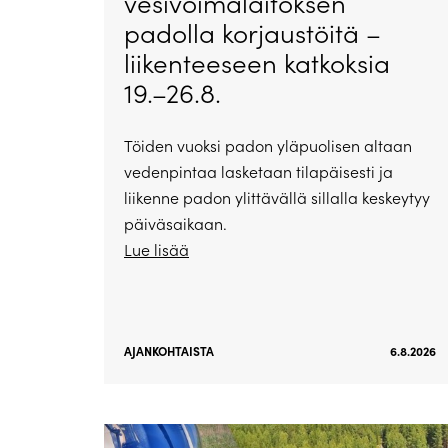
vesivoimalaitoksen
padolla korjaustöitä –
liikenteeseen katkoksia
19.–26.8.
Töiden vuoksi padon yläpuolisen altaan
vedenpintaa lasketaan tilapäisesti ja
liikenne padon ylittävällä sillalla keskeytyy
päiväsaikaan.
Lue lisää
AJANKOHTAISTA
6.8.2026