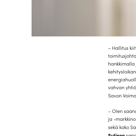
– Hallitus k
toimitusjoht
hankkimalla 
kehitysloika
energiahuoll
vahvan yhtiö
Savon Voima
– Olen saanu
ja -markkino
sekä koko Sa
Sutinen
sano