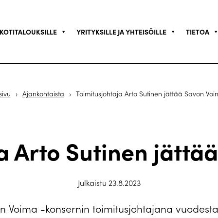
KOTITALOUKSILLE
YRITYKSILLE JA YHTEISÖILLE
TIETOA
sivu
›
Ajankohtaista
›
Toimitusjohtaja Arto Sutinen jättää Savon Vo
a Arto Sutinen jätt
Julkaistu 23.8.2023
n Voima -konsernin toimitusjohtajana vuodesta