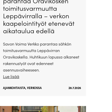
parantaa Oravikosken
toimitusvarmuutta
Leppävirralla – verkon
kaapelointityöt etenevät
aikataulua edellä
Savon Voima Verkko parantaa sähkön
toimitusvarmuutta Leppävirran
Oravikoskella. Huhtikuun lopussa alkaneet
rakennustyöt ovat edenneet
asennusvaiheeseen.
Lue lisää
AJANKOHTAISTA
,
VERKOSSA
28.7.2026