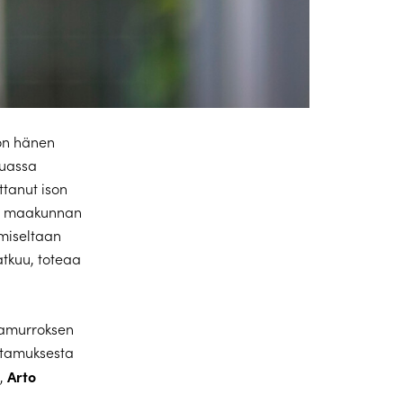
 on hänen
muassa
tanut ison
ti maakunnan
amiseltaan
atkuu, toteaa
iamurroksen
ttamuksesta
Arto
n,