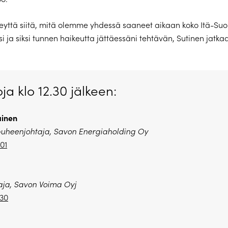
eyttä siitä, mitä olemme yhdessä saaneet aikaan koko Itä-S
i ja siksi tunnen haikeutta jättäessäni tehtävän, Sutinen jatkaa
oja klo 12.30 jälkeen:
ainen
puheenjohtaja, Savon Energiaholding Oy
01
aja, Savon Voima Oyj
130