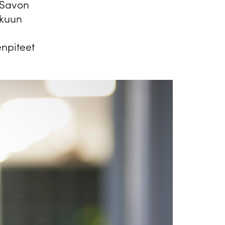
 Savon
skuun
enpiteet