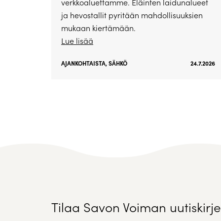
verkkoaluettamme. Eläinten laidunalueet
ja hevostallit pyritään mahdollisuuksien
mukaan kiertämään.
Lue lisää
AJANKOHTAISTA
,
SÄHKÖ
24.7.2026
Tilaa Savon Voiman uutiskirje