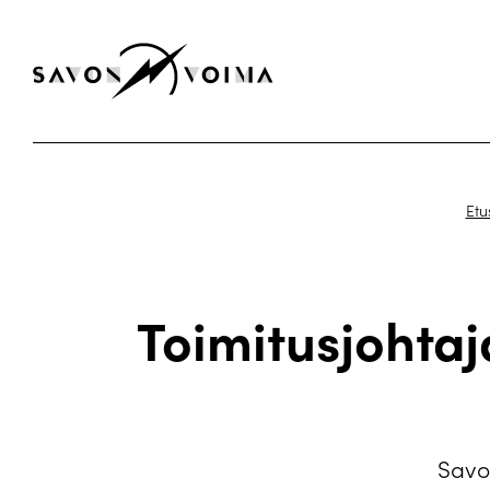
Etu
Toimitusjohtaj
Savo