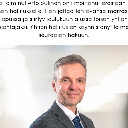
a toiminut Arto Sutinen on ilmoittanut erostaan
an hallitukselle. Hän jättää tehtävänsä marra
lopussa ja siirtyy joulukuun alussa toisen yhtiön
sjohtajaksi. Yhtiön hallitus on käynnistänyt toim
seuraajan hakuun.