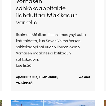
Vornasen
sähkökaappitaide
ilahduttaa Mäkikadun
varrella
Iisalmen Mäkikadulle on ilmestynyt uutta
katutaidetta, kun Savon Voima Verkon
sähkökaappi sai uuden ilmeen Marjo
Vornasen maalatessa kotikadun
sähkökaapin.
Lue lisää
AJANKOHTAISTA
,
KUMPPANUUS
,
4.8.2026
YMPÄRISTÖ