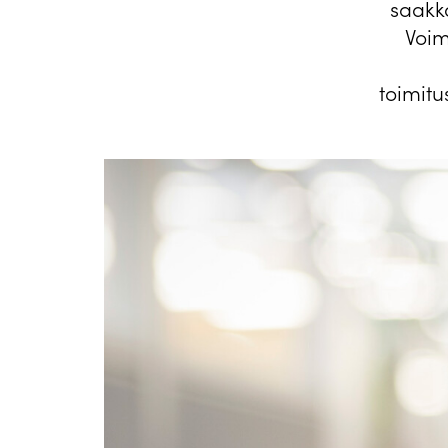
saakk
Voim
toimitu