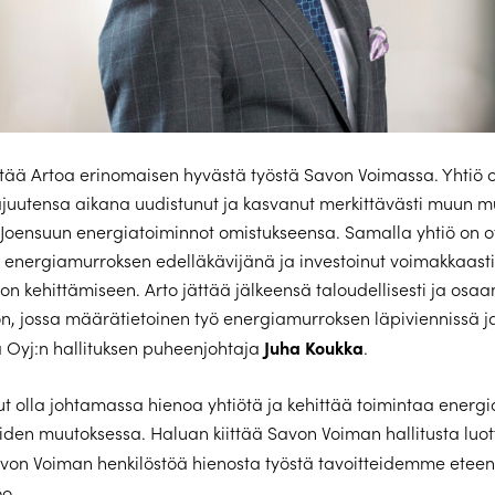
iittää Artoa erinomaisen hyvästä työstä Savon Voimassa. Yhtiö
ajuutensa aikana uudistunut ja kasvanut merkittävästi muun 
Joensuun energiatoiminnot omistukseensa. Samalla yhtiö on ot
n energiamurroksen edelläkävijänä ja investoinut voimakkaas
on kehittämiseen. Arto jättää jälkeensä taloudellisesti ja osa
n, jossa määrätietoinen työ energiamurroksen läpiviennissä j
Juha Koukka
 Oyj:n hallituksen puheenjohtaja
.
t olla johtamassa hienoa yhtiötä ja kehittää toimintaa energ
iden muutoksessa. Haluan kiittää Savon Voiman hallitusta luo
von Voiman henkilöstöä hienosta työstä tavoitteidemme etee
o.