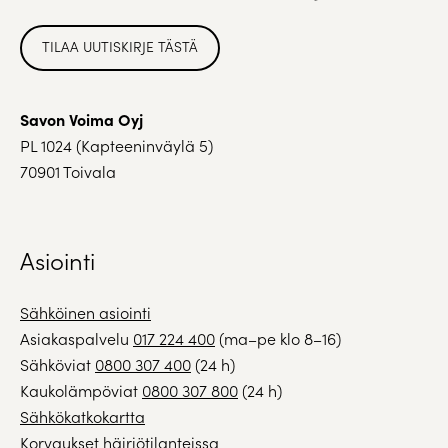
TILAA UUTISKIRJE TÄSTÄ
Savon Voima Oyj
PL 1024 (Kapteeninväylä 5)
70901 Toivala
Asiointi
Sähköinen asiointi
Asiakaspalvelu
017 224 400
(ma–pe klo 8–16)
Sähköviat
0800 307 400
(24 h)
Kaukolämpöviat
0800 307 800
(24 h)
Sähkökatkokartta
Korvaukset häiriötilanteissa