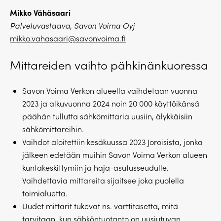
Mikko Vähäsaari
Palveluvastaava, Savon Voima Oyj
mikko.vahasaari@savonvoima.fi
Mittareiden vaihto pähkinänkuoressa
Savon Voima Verkon alueella vaihdetaan vuonna
2023 ja alkuvuonna 2024 noin 20 000 käyttöikänsä
päähän tullutta sähkömittaria uusiin, älykkäisiin
sähkömittareihin.
Vaihdot aloitettiin kesäkuussa 2023 Joroisista, jonka
jälkeen edetään muihin Savon Voima Verkon alueen
kuntakeskittymiin ja haja-asutusseudulle.
Vaihdettavia mittareita sijaitsee joka puolella
toimialuetta.
Uudet mittarit tukevat ns. varttitasetta, mitä
tarvitaan, kun sähköntuotanto on uusiutuvan