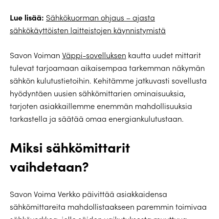
Lue lisää:
Sähkökuorman ohjaus – ajasta
sähkökäyttöisten laitteistojen käynnistymistä
Savon Voiman
Väppi-sovelluksen
kautta uudet mittarit
tulevat tarjoamaan aikaisempaa tarkemman näkymän
sähkön kulutustietoihin. Kehitämme jatkuvasti sovellusta
hyödyntäen uusien sähkömittarien ominaisuuksia,
tarjoten asiakkaillemme enemmän mahdollisuuksia
tarkastella ja säätää omaa energiankulutustaan.
Miksi sähkömittarit
vaihdetaan?
Savon Voima Verkko päivittää asiakkaidensa
sähkömittareita mahdollistaakseen paremmin toimivaa