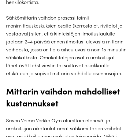
henkilökortista.
Sähkömittarin vaihdon prosessi toimii
monimittauskeskuksien osalta (kerrostalot, rivitalot ja
vastaavat) siten, että kiinteistöjen ilmoitustaululle
jaetaan 2–4 päivää ennen ilmoitus tulevasta mittarin
vaihdosta, jossa on tieto aiheutuvasta noin 15 minuutin
sähkökatkosta. Omakotitalojen osalta urakoitsijat
lähettävät tekstiviestin tai soittavat asiakkaalle
etukäteen ja sopivat mittarin vaihdolle asennusajan.
Mittarin vaihdon mahdolliset
kustannukset
Savon Voima Verkko Oy:n alueittain etenevät ja
urakoitsijan aikatauluttamat sähkömittarien vaihdot
ovat asiakkaillemme maksuton toimenpide. Mikäli