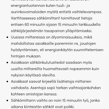
energiantuotannon kuten tuuli- ja
aurinkovoimaloiden myötä entistä vaihtelevampaa.
Varttitaseessa sähkömittarit toimittavat tietoja
entisen 60 minuutin sijaan 15 minuutin tarkkuudella
sähköjärjestelmän tasapainon ylläpitämiseksi.
Uusissa mittareissa on älyominaisuuksia, mikä
mahdollistaa asiakkaille paremmin ns. joustojen
hyödyntämisen, eli energiankäytön suunnittelemisen
hintojen mukaan.
Asiakkaan sähkönkulutustiedot saadaan myös
uusilta mittareilta huomattavasti nopeammin kuin
nykyisin käytössä olevilta.
Asiakkaat saavat kirjeellä lisätietoja mittarien
vaihdosta. Asentaja sopii tarkan vaihtoajankohdan
kohteen omistajan kanssa.
Sähkömittarin vaihto on noin 15 minuutin työ, jonka
aikana kiinteistön sähköt ovat poikki.