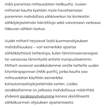
mikä parantaa mittausdatan tarkkuutta. Uusien
mittarien kautta kyetään myös havaitsemaan
paremmin mahdollisia sähköverkon tai kiinteistön
sähköjärjestelmän häiriötiloja sekä valvomaan verkossa
liikkuvan sähkön laatua.
Uudet mittarit tarjoavat lisää kuormanohjauksen
mahdollisuuksia – voit esimerkiksi ajastaa
sähkökäyttöisiä laitteistoja, kuten lämminvesivaraajaa
tai varaavaa lämmitystä entistä monipuolisemmin.
Mittarit avaavat asiakkaidemme omille laitteille uuden
liityntärajapinnan (HAN-portti), jonka kautta saa
mittausdatan käyttöön esimerkiksi
kotiautomaatiojärjestelmää varten. Lisäksi
asiakkaillamme on jatkossa mahdollisuus määrittää
yhdessä
asiakaspalvelumme
kanssa yksilöllisestä
sähkökuorman ohjauksen ajastamisesta.