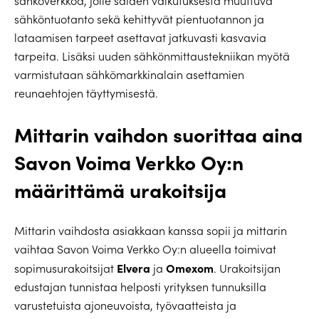
sähköverkkoa, jolle säiden vaikutuksesta muuttuva
sähköntuotanto sekä kehittyvät pientuotannon ja
lataamisen tarpeet asettavat jatkuvasti kasvavia
tarpeita. Lisäksi uuden sähkönmittaustekniikan myötä
varmistutaan sähkömarkkinalain asettamien
reunaehtojen täyttymisestä.
Mittarin vaihdon suorittaa aina
Savon Voima Verkko Oy:n
määrittämä urakoitsija
Mittarin vaihdosta asiakkaan kanssa sopii ja mittarin
vaihtaa Savon Voima Verkko Oy:n alueella toimivat
Elvera
Omexom
sopimusurakoitsijat
ja
. Urakoitsijan
edustajan tunnistaa helposti yrityksen tunnuksilla
varustetuista ajoneuvoista, työvaatteista ja