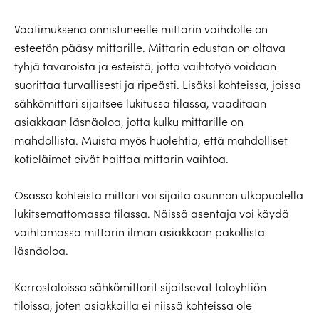
Vaatimuksena onnistuneelle mittarin vaihdolle on
esteetön pääsy mittarille. Mittarin edustan on oltava
tyhjä tavaroista ja esteistä, jotta vaihtotyö voidaan
suorittaa turvallisesti ja ripeästi. Lisäksi kohteissa, joissa
sähkömittari sijaitsee lukitussa tilassa, vaaditaan
asiakkaan läsnäoloa, jotta kulku mittarille on
mahdollista. Muista myös huolehtia, että mahdolliset
kotieläimet eivät haittaa mittarin vaihtoa.
Osassa kohteista mittari voi sijaita asunnon ulkopuolella
lukitsemattomassa tilassa. Näissä asentaja voi käydä
vaihtamassa mittarin ilman asiakkaan pakollista
läsnäoloa.
Kerrostaloissa sähkömittarit sijaitsevat taloyhtiön
tiloissa, joten asiakkailla ei niissä kohteissa ole