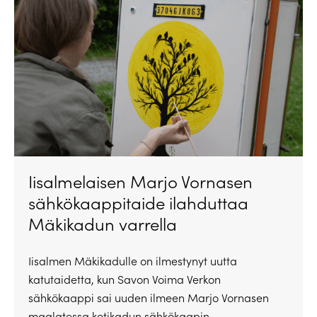
Iisalmelaisen Marjo Vornasen
sähkökaappitaide ilahduttaa
Mäkikadun varrella
Iisalmen Mäkikadulle on ilmestynyt uutta
katutaidetta, kun Savon Voima Verkon
sähkökaappi sai uuden ilmeen Marjo Vornasen
maalatessa kotikadun sähkökaapin.