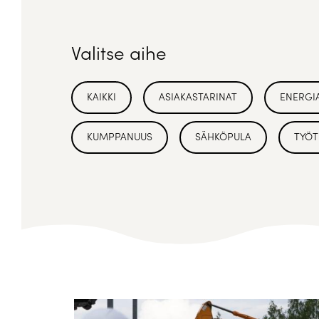
Valitse aihe
KAIKKI
ASIAKASTARINAT
ENERGI
KUMPPANUUS
SÄHKÖPULA
TYÖT