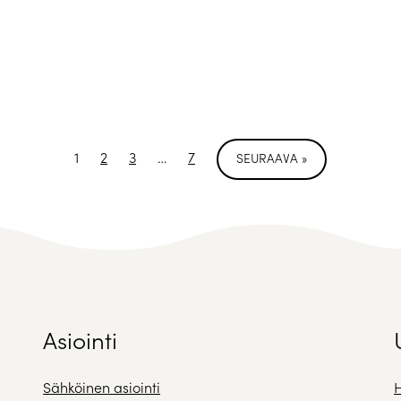
1
2
3
…
7
SEURAAVA »
Asiointi
Sähköinen asiointi
H