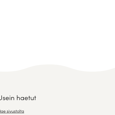
Usein haetut
ae sivustolta