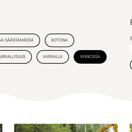
AA SÄÄSTÄMÄSSÄ
KOTONA
URVALLISUUS
VAPAALLA
VERKOSSA